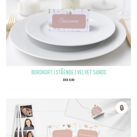
BORDKORT | STÅENDE | VELVET SANDS
DKK
6.00
🔒