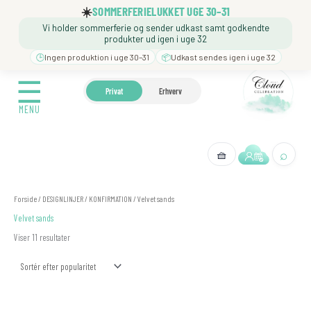
Gå
☀️
SOMMERFERIELUKKET UGE 30–31
til
Vi holder sommerferie og sender udkast samt godkendte
indholdet
produkter ud igen i uge 32
🕒
Ingen produktion i uge 30–31
📦
Udkast sendes igen i uge 32
☰
☰
🍼 BARNEDÅB
🎉 FØDSELSDAG
❓️ BESØG VORES
Privat
Erhverv
MENU
MENU
⌕
🧺
← Tilbage
Sorteret
Forside
/
DESIGNLINJER
/
KONFIRMATION
/ Velvet sands
efter
popularitet
Velvet sands
Viser 11 resultater