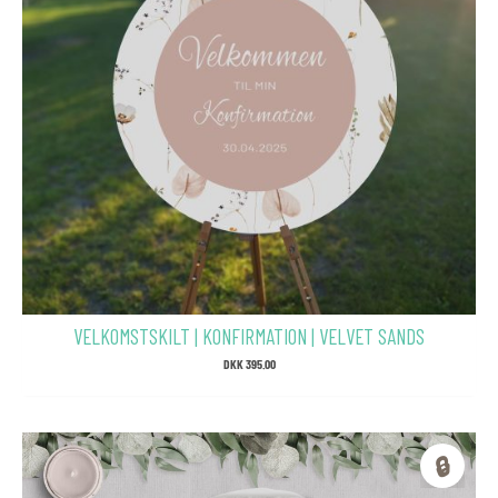
VELKOMSTSKILT | KONFIRMATION | VELVET SANDS
DKK
395.00
🔒