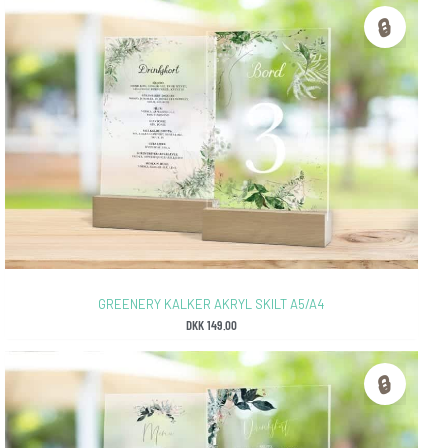
🔒
GREENERY KALKER AKRYL SKILT A5/A4
DKK
149.00
🔒