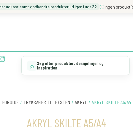
🕒
Ingen produkti
der udkast samt godkendte produkter ud igen i uge 32
❓️ BESØG VORES FAQ
💖 MØD TEAM CLOUD
I
n
Søg efter produkter, designlinjer og
⌕
s
inspiration
t
a
g
r
a
FORSIDE
/
TRYKSAGER TIL FESTEN
/
AKRYL
/ AKRYL SKILTE A5/A4
m
AKRYL SKILTE A5/A4