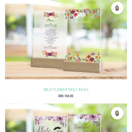
🔒
WILD FLOWER SKILT A5/A4
DKK
149.00
🔒