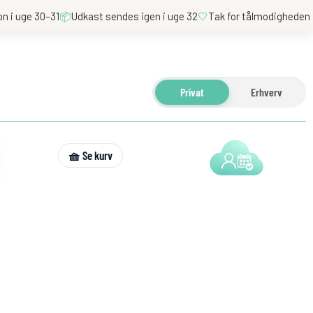
on i uge 30–31
📦
Udkast sendes igen i uge 32
🤍
Tak for tålmodigheden
Privat
Erhverv
🧺 Se kurv