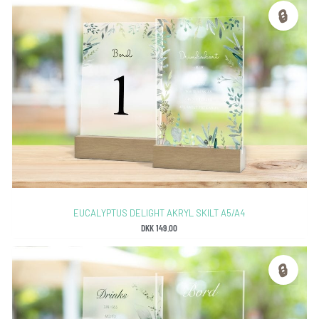
🔒
EUCALYPTUS DELIGHT AKRYL SKILT A5/A4
DKK
149.00
🔒