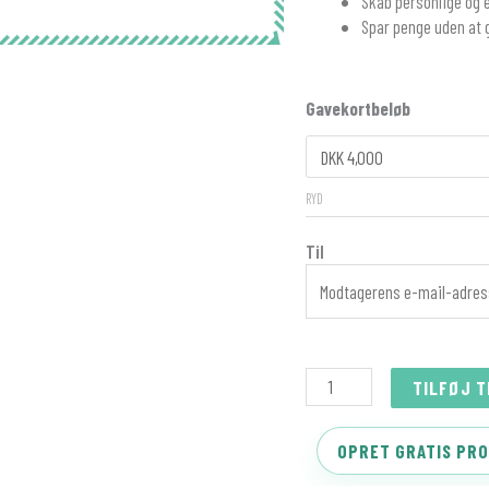
Skab personlige og e
Spar penge uden at
CLOUD
Gavekortbeløb
KREDIT
PREMIUM
antal
RYD
Til
TILFØJ T
OPRET GRATIS PRO