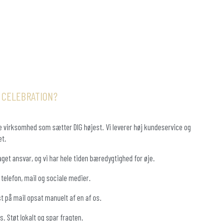
 CELEBRATION?
lle virksomhed som sætter DIG højest. Vi leverer høj kundeservice og
et.
aget ansvar, og vi har hele tiden bæredygtighed for øje.
å telefon, mail og sociale medier.
t på mail opsat manuelt af en af os.
. Støt lokalt og spar fragten.