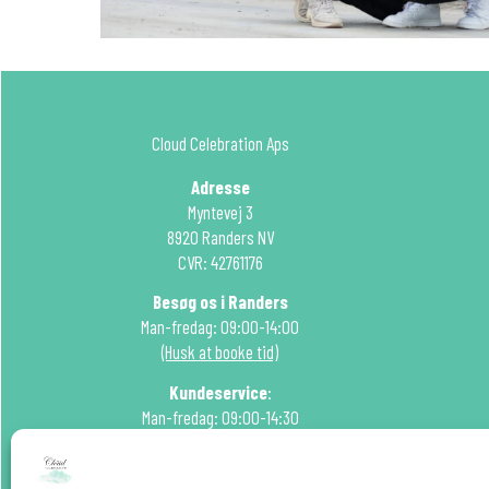
Cloud Celebration Aps
Adresse
Myntevej 3
8920 Randers NV
CVR: 42761176
Besøg os i Randers
Man-fredag: 09:00-14:00
(Husk at booke tid)
Kundeservice
:
Man-fredag: 09:00-14:30
Tlf: 51 22 99 15
Mail:
info@cloudcelebration.dk