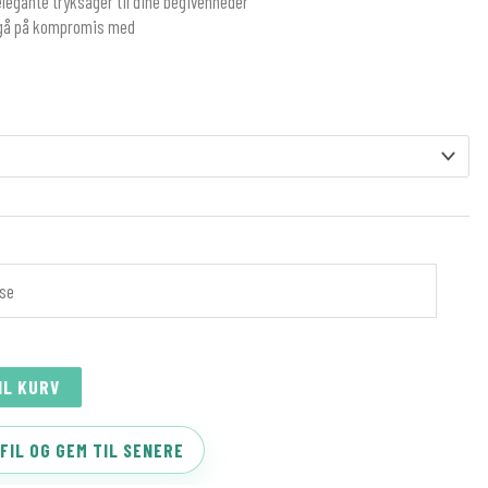
legante tryksager til dine begivenheder
 gå på kompromis med
IL KURV
FIL OG GEM TIL SENERE