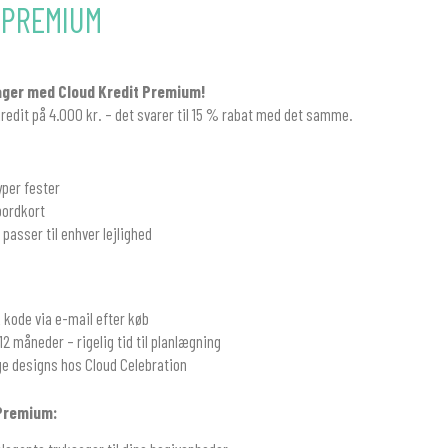
 PREMIUM
ager med Cloud Kredit Premium!
kredit på 4.000 kr. – det svarer til 15 % rabat med det samme.
?
typer fester
bordkort
 passer til enhver lejlighed
 kode via e-mail efter køb
 12 måneder – rigelig tid til planlægning
e designs hos Cloud Celebration
 Premium: