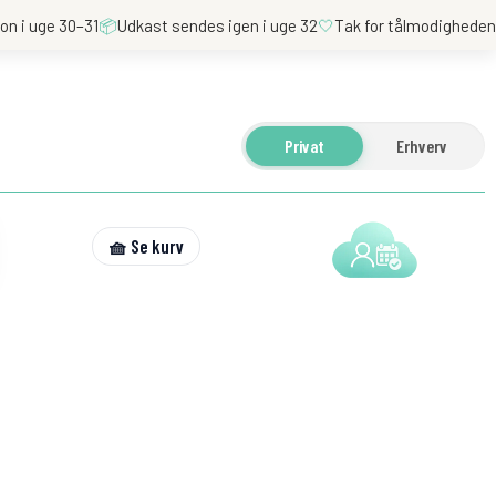
on i uge 30–31
📦
Udkast sendes igen i uge 32
🤍
Tak for tålmodighede
Privat
Erhverv
🧺 Se kurv