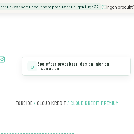
🕒
Ingen produkti
nder udkast samt godkendte produkter ud igen i uge 32
❓️ BESØG VORES FAQ
💖 MØD TEAM CLOUD
I
n
Søg efter produkter, designlinjer og
⌕
s
inspiration
t
a
g
r
a
FORSIDE
/
CLOUD KREDIT
/ CLOUD KREDIT PREMIUM
m