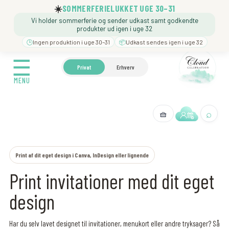
Gå
☀️
SOMMERFERIELUKKET UGE 30–31
til
Vi holder sommerferie og sender udkast samt godkendte
indholdet
produkter ud igen i uge 32
🕒
Ingen produktion i uge 30–31
📦
Udkast sendes igen i uge 32
☰
☰
🍼 BARNEDÅB
🎉 FØDSELSDAG
❓️ BESØG VORE
Privat
Erhverv
MENU
MENU
⌕
🧺
← Tilbage
Print af dit eget design i Canva, InDesign eller lignende
Print invitationer med dit eget
design
Har du selv lavet designet til invitationer, menukort eller andre tryksager? Så