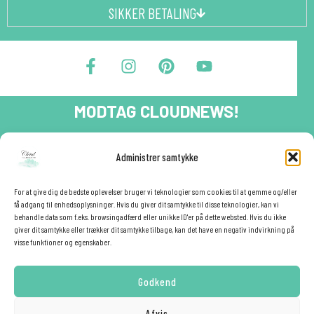
SIKKER BETALING
F
I
P
Y
a
n
i
o
c
s
n
u
e
t
t
t
MODTAG CLOUDNEWS!
b
a
e
u
o
g
r
b
o
r
e
e
Tilmeld dig CloudNews og modtag eksklusive tilbud og
Administrer samtykke
festinspiration direkte i din indbakke.🎉
k
a
s
-
m
t
Fornavn
f
For at give dig de bedste oplevelser bruger vi teknologier som cookies til at gemme og/eller
få adgang til enhedsoplysninger. Hvis du giver dit samtykke til disse teknologier, kan vi
behandle data som f.eks. browsingadfærd eller unikke ID'er på dette websted. Hvis du ikke
giver dit samtykke eller trækker dit samtykke tilbage, kan det have en negativ indvirkning på
E-mail
visse funktioner og egenskaber.
Godkend
YES - TILMELD MIG!
Afvis