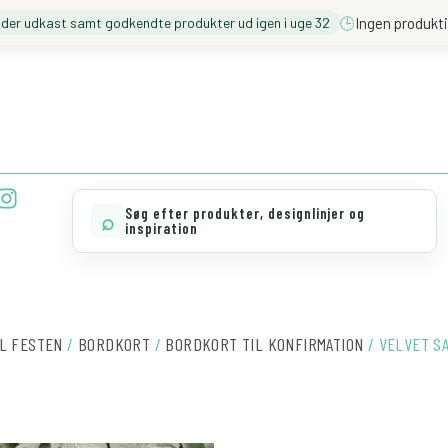
🕒
Ingen produkti
nder udkast samt godkendte produkter ud igen i uge 32
❓️ BESØG VORES FAQ
💖 MØD TEAM CLOUD
I
n
Søg efter produkter, designlinjer og
⌕
s
inspiration
t
a
g
r
a
L FESTEN
/
BORDKORT
/
BORDKORT TIL KONFIRMATION
/ VELVET S
m
VELVET