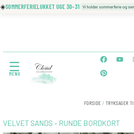
Gå
☀️
SOMMERFERIELUKKET UGE 30–31
Vi holder sommerferie og se
til
indholdet
🍼 BARNEDÅB
🎉 FØDSELSDAG
F
P
Y
a
i
o
☰
c
n
u
MENU
e
t
t
b
e
u
← Tilbage
o
r
b
o
e
e
k
s
FORSIDE
/
TRYKSAGER TI
t
VELVET SANDS – RUNDE BORDKORT