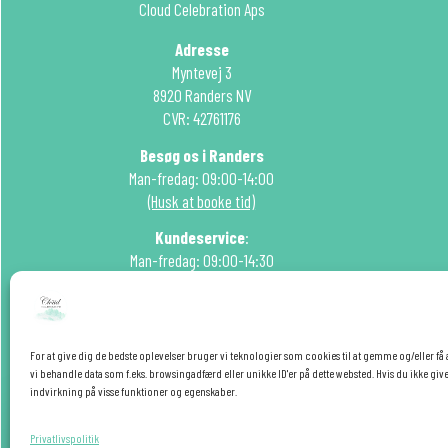
Cloud Celebration Aps
Adresse
Myntevej 3
8920 Randers NV
CVR: 42761176
Besøg os i Randers
Man-fredag: 09:00-14:00
(Husk at booke tid)
Kundeservice
:
Man-fredag: 09:00-14:30
Tlf: 51 22 99 15
Mail:
info@cloudcelebration.dk
For at give dig de bedste oplevelser bruger vi teknologier som cookies til at gemme og/eller få 
F
I
P
Y
vi behandle data som f.eks. browsingadfærd eller unikke ID'er på dette websted. Hvis du ikke give
indvirkning på visse funktioner og egenskaber.
a
n
i
o
c
s
n
u
Privatlivspolitik
Hemmelig rabat ❤️