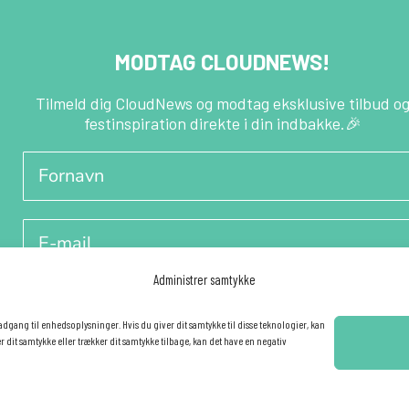
MODTAG CLOUDNEWS!
Tilmeld dig CloudNews og modtag eksklusive tilbud o
festinspiration direkte i din indbakke.🎉
Fornavn
E-mail
Administrer samtykke
YES - TILMELD MIG!
adgang til enhedsoplysninger. Hvis du giver dit samtykke til disse teknologier, kan
r dit samtykke eller trækker dit samtykke tilbage, kan det have en negativ