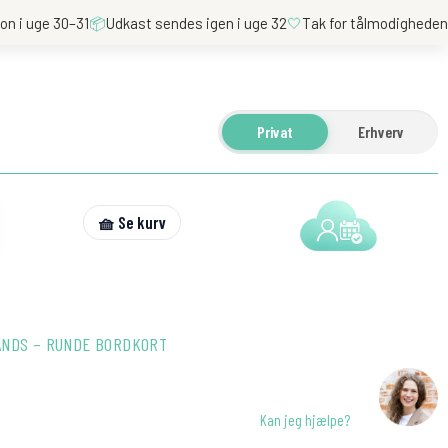
on i uge 30–31
📦
Udkast sendes igen i uge 32
🤍
Tak for tålmodighede
Privat
Erhverv
🧺 Se kurv
ANDS – RUNDE BORDKORT
Kan jeg hjælpe?