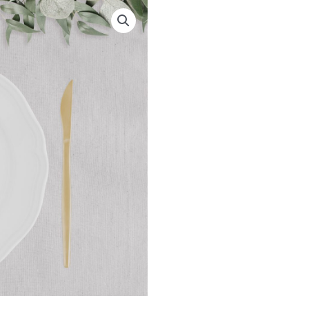
SANDS
-
RUNDE
BORDKORT
antal