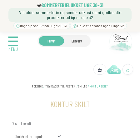
Gå
☀️
SOMMERFERIELUKKET UGE 30–31
til
Vi holder sommerferie og sender udkast samt godkendte
indholdet
produkter ud igen i uge 32
🕒
Ingen produktion i uge 30–31
📦
Udkast sendes igen i uge 32
☰
☰
🍼 BARNEDÅB
🎉 FØDSELSDAG
❓️ BESØG VORES
Privat
Erhverv
MENU
MENU
⌕
🧺
← Tilbage
FORSIDE
/
TRYKSAGER TIL FESTEN
/
SKILTE
/ KONTUR SKILT
KONTUR SKILT
Viser 1 resultat