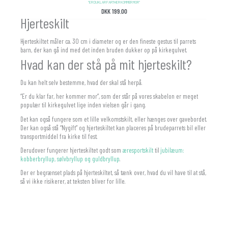
“ER DU KLAR FAR? HER KOMMER MOR”
DKK
199.00
Hjerteskilt
Hjerteskiltet måler ca. 30 cm i diameter og er den fineste gestus til parrets
barn, der kan gå ind med det inden bruden dukker op på kirkegulvet.
Hvad kan der stå på mit hjerteskilt?
Du kan helt selv bestemme, hvad der skal stå herpå.
“Er du klar far, her kommer mor”, som der står på vores skabelon er meget
populær til kirkegulvet lige inden vielsen går i gang.
Det kan også fungere som et lille velkomstskilt, eller hænges over gavebordet.
Der kan også stå “Nygift” og hjerteskiltet kan placeres på brudeparrets bil eller
transportmiddel fra kirke til fest.
Derudover fungerer hjerteskiltet godt som
æresportskilt
til
jubilæum:
kobberbryllup, sølvbryllup og guldbryllup
.
Der er begrænset plads på hjerteskiltet, så tænk over, hvad du vil have til at stå,
så vi ikke risikerer, at teksten bliver for lille.