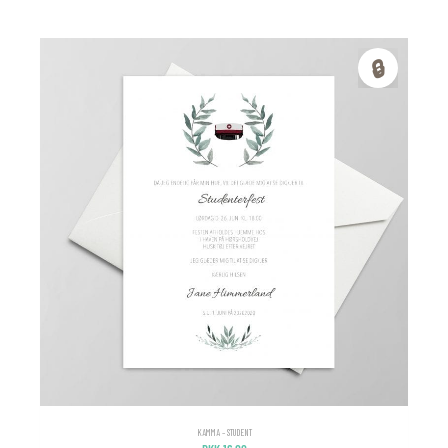
🔒
KAMMA – STUDENT