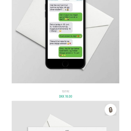
TEXT ME
DKK
16.00
🔒