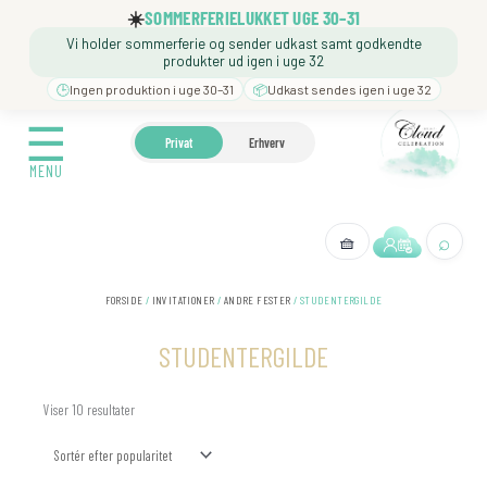
Gå
☀️
SOMMERFERIELUKKET UGE 30–31
til
Vi holder sommerferie og sender udkast samt godkendte
indholdet
produkter ud igen i uge 32
🕒
Ingen produktion i uge 30–31
📦
Udkast sendes igen i uge 32
☰
☰
🍼 BARNEDÅB
🎉 FØDSELSDAG
❓️ BESØG VORES
Privat
Erhverv
MENU
MENU
⌕
🧺
← Tilbage
FORSIDE
/
INVITATIONER
/
ANDRE FESTER
/ STUDENTERGILDE
STUDENTERGILDE
Sorteret
Viser 10 resultater
efter
popularitet