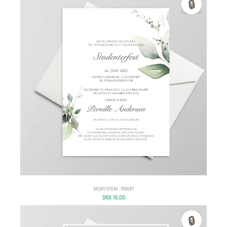
🔒
DREAMY SPRING – STUDENT
DKK
16.00
🔒