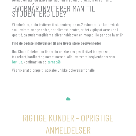
Derudover skal du skrive invitationen med en ordlyd, som er i din ånd.
HVORNÅR INVITERER MAN TIL
STUDENTERGILDE?
Vi anbefaler, at du inviterer til studentergilde ca. 2 måneder før. Især hvis du
skal invitere mange andre, der bliver studenter, er det vigtigt at være ude i
god tid, da studentergilderne bliver holdt over en meget lille periode hvert år.
Find de bedste indbydelser til alle livets store begivenheder
Hos Cloud Celebration finder du unikke designs til såvel indbydelser,
takkekort, bordkort og meget mere til alle livet store begivenheder som
bryllup
, konfirmation og
barnedåb
.
Vi ønsker at bidrage til at skabe unikke oplevelser for alle.
RIGTIGE KUNDER - OPRIGTIGE
ANMELDELSER