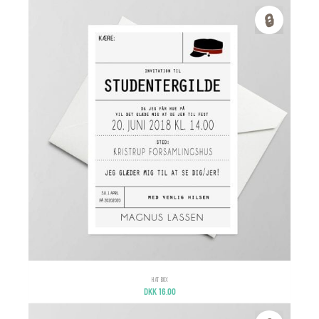
🔒
HAT BOX
DKK
16.00