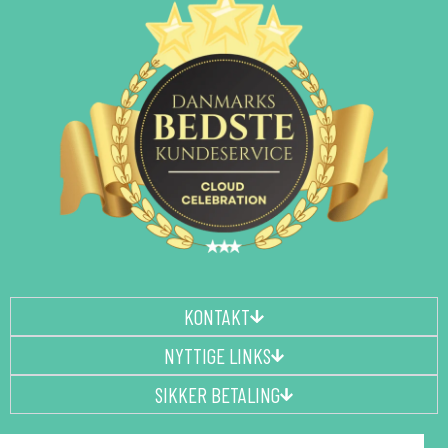
KONTAKT
NYTTIGE LINKS
SIKKER BETALING
F
I
P
Y