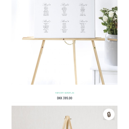
FAIR IVORY – BORDPLAN
DKK
395.00
🔒