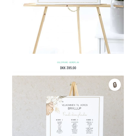
GOLD FRAME – BORDPLAN
DKK
395.00
🔒