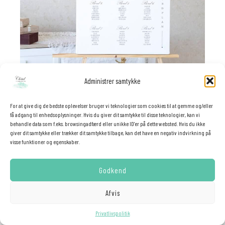
Administrer samtykke
For at give dig de bedste oplevelser bruger vi teknologier som cookies til at gemme og/eller
få adgang til enhedsoplysninger. Hvis du giver dit samtykke til disse teknologier, kan vi
behandle data som f.eks. browsingadfærd eller unikke ID'er på dette websted. Hvis du ikke
giver dit samtykke eller trækker dit samtykke tilbage, kan det have en negativ indvirkning på
✕
visse funktioner og egenskaber.
Godkend
ENCHANTED IN VIOLET – BORDPLAN
Afvis
DKK
395.00
Hemmelig rabat ❤️
Privatlivspolitik
▶
🔒