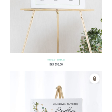
GOLD LEAF – BORDPLAN
DKK
395.00
🔒