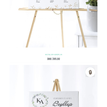
NAVY BLOOM – BORDPLAN
DKK
395.00
🔒