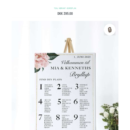
TEAL VIBRANT – BORDPLAN
DKK
395.00
🔒