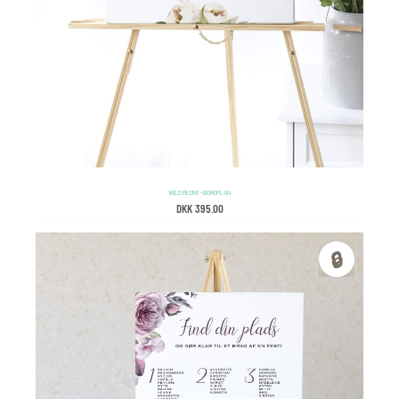
WILD PEONY – BORDPLAN
DKK
395.00
🔒