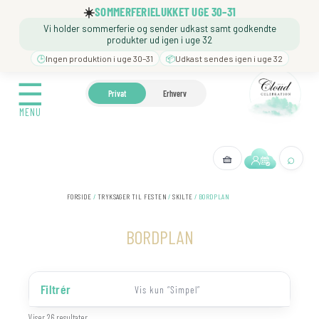
Gå
☀️
SOMMERFERIELUKKET UGE 30–31
til
Vi holder sommerferie og sender udkast samt godkendte
indholdet
produkter ud igen i uge 32
🕒
Ingen produktion i uge 30–31
📦
Udkast sendes igen i uge 32
☰
☰
🍼 BARNEDÅB
🎉 FØDSELSDAG
❓️ BESØG VORES
Privat
Erhverv
MENU
MENU
⌕
🧺
← Tilbage
FORSIDE
/
TRYKSAGER TIL FESTEN
/
SKILTE
/ BORDPLAN
BORDPLAN
Filtrér
Vis kun “Simpel”
Sorteret
Viser 26 resultater