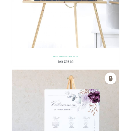
BRANCH BRONZE – BORDPLAN
DKK
395.00
🔒