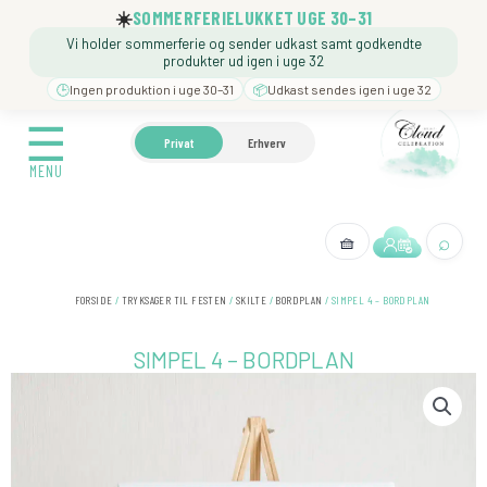
Gå
☀️
SOMMERFERIELUKKET UGE 30–31
til
Vi holder sommerferie og sender udkast samt godkendte
indholdet
produkter ud igen i uge 32
🕒
Ingen produktion i uge 30–31
📦
Udkast sendes igen i uge 32
☰
☰
🍼 BARNEDÅB
🎉 FØDSELSDAG
❓️ BESØG VORE
Privat
Erhverv
MENU
MENU
⌕
🧺
← Tilbage
FORSIDE
/
TRYKSAGER TIL FESTEN
/
SKILTE
/
BORDPLAN
/ SIMPEL 4 – BORDPLAN
SIMPEL 4 – BORDPLAN