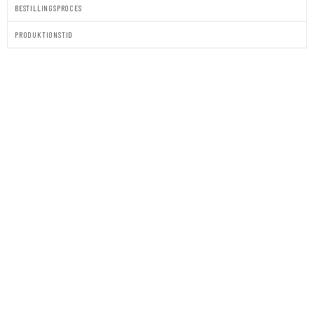
BESTILLINGSPROCES
PRODUKTIONSTID
SIMPEL
4
-
BORDPLAN
antal