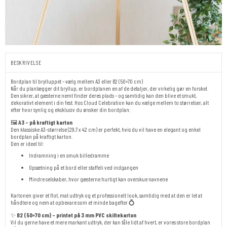
BESKRIVELSE
Bordplan til brylluppet – vælg mellem A3 eller B2 (50×70 cm)
Når du planlægger dit bryllup, er bordplanen en af de detaljer, der virkelig gør en forskel.
Den sikrer, at gæsterne nemt finder deres plads – og samtidig kan den blive et smukt,
dekorativt element i din fest. Hos Cloud Celebration kan du vælge mellem to størrelser, alt
efter hvor synlig og eksklusiv du ønsker din bordplan:
🖼️
A3 – på kraftigt karton
Den klassiske A3-størrelse (29,7 x 42 cm) er perfekt, hvis du vil have en elegant og enkel
bordplan på kraftigt karton.
Den er ideel til:
Indramning i en smuk billedramme
Opsætning på et bord eller staffeli ved indgangen
Mindre selskaber, hvor gæsterne hurtigt kan overskue navnene
Kartonen giver et flot, mat udtryk og et professionelt look, samtidig med at den er let at
håndtere og nem at opbevare som et minde bagefter 💍
✨
B2 (50×70 cm) – printet på 3 mm PVC skiltekarton
Vil du gerne have et mere markant udtryk, der kan tåle lidt af hvert, er vores store bordplan