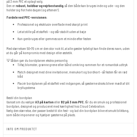
på 3 mm PVC et oplagt valg.
Den er
robust, holdbar og vejrbestandig
, så den både kan bruges inde og ude – og den
holder sig flot hele dagen (og aftenen!).
Fordele ved PVC-versionen:
Professionel og eksklusiv overflade med skarpt print
Let at stille på et staffeli – og står stabilt uden at bøje
Kan genbruges eller gemmes som et minde efter festen
Med størrelsen 50×70 cm er den stor nok til, at alle gæster tydeligt kan finde deres navn, uden
at du går på kompromis med design eller æstetik.
💡 Sådan gør du bordplanen ekstra personlig
Tilføj blomster, grønne grene eller bånd omkring rammen for et romantisk udtryk
Match designet med dine invitationer, menukort og bordkort – så festen får en rød
tråd
Placér bordplanen på et staffeli ved indgangen, så gæsterne straks bliver mødt af dit
bryllupstema
Bestil din bordplan
Uanset om du vælger
A3 på karton
eller
B2 på 3 mm PVC
, får du en smuk og professionel
bordplan, designet og produceret med kærlighed hos Cloud Celebration.
Vælg den størrelse, der passer bedst til din fest – og lad din bordplan blive et smukt blikfang,
som både imponerer og hjælper gæsterne på plads.
INFO OM PRODUKTET