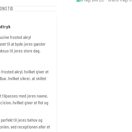
ONSTID
ndtryk
lusive frosted akryl
net til at byde jeres gæster
ksus til jeres store dag.
 frosted akryl, hvilket giver et
r, hvilket sikrer, at skiltet
et tilpasses med jeres navne,
sion, hvilket giver et flot og
 perfekt til jeres behov og
onien, ved receptionen eller et