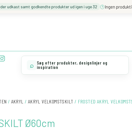
🕒
Ingen produkti
nder udkast samt godkendte produkter ud igen i uge 32
❓️ BESØG VORES FAQ
💖 MØD TEAM CLOUD
I
n
Søg efter produkter, designlinjer og
⌕
s
inspiration
t
a
g
r
a
TEN
/
AKRYL
/
AKRYL VELKOMSTSKILT
/ FROSTED AKRYL VELKOMSTS
m
SKILT Ø60cm