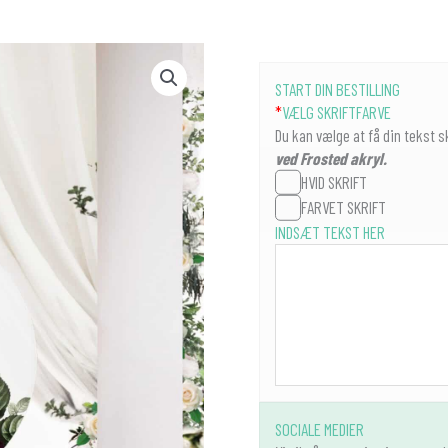
FROSTED
START DIN BESTILLING
AKRYL
*
VÆLG SKRIFTFARVE
VELKOMSTSKILT
Du kan vælge at få din tekst s
Ø60cm
ved Frosted akryl.
-
HVID SKRIFT
VINTAGE
FARVET SKRIFT
FLORAL
INDSÆT TEKST HER
antal
SOCIALE MEDIER