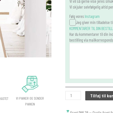
Vi vil så gerne vise jeres smuk
Vi skjuler selvfølgelig altid 
Følg vores
Instagram
Jeg giver min tilladelse ti
KOMMENTARER TIL DIN BESTILL
Har du kommentarer til din ind
bestilling via mailkorresponda
Tilføj til ku
VI PAKKER OG SENDER
KASTET
PAKKEN
Fragt DKK 29,-- Gratis fragt f