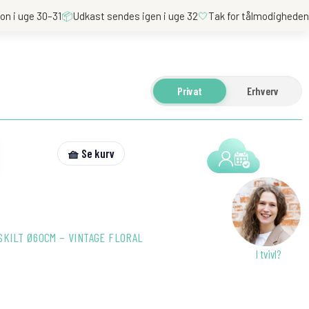
on i uge 30–31
📦
Udkast sendes igen i uge 32
🤍
Tak for tålmodighede
Privat
Erhverv
🧺 Se kurv
KILT Ø60CM – VINTAGE FLORAL
I tvivl?