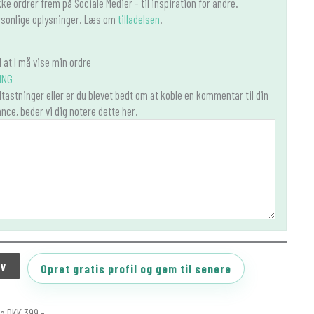
ke ordrer frem på Sociale Medier - til inspiration for andre.
personlige oplysninger. Læs om
tilladelsen
.
l at I må vise min ordre
ING
tastninger eller er du blevet bedt om at koble en kommentar til din
nce, beder vi dig notere dette her.
rv
Opret gratis profil og gem til senere
ra DKK 399,-