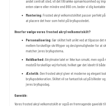
andet centralt sted, vil det tiltrække opmærksomhed og im
enten større eller mindre end Ø60 cm, beder vi dig kontakte 
Montering:
Frosted akryl velkomstskiltet passer perfekt på e
at placere det hvor som helst på bryllupsstedet.
Hvorfor vælge vores frosted akryl velkomstskilt?
Personalisering:
Gør skiltet helt unikt ved at tilpasse det
mellem forskellige skrifttyper og designmuligheder for at ska
matcher jeres bryllupstema.
Holdbarhed:
Akrylmaterialet er ikke kun smukt, men også 
modstå forskellige vejrforhold, hvilket gør det ideelt til bå
Æstetik:
Den frosted akryl giver et moderne og elegant lo
bryllupsdekoration. Skiltet vil se fantastisk ud på billeder o
jeres bryllupsdag.
Gaveidé:
Vores frosted akryl velkomstskilt er også en fremragende gaveidé t