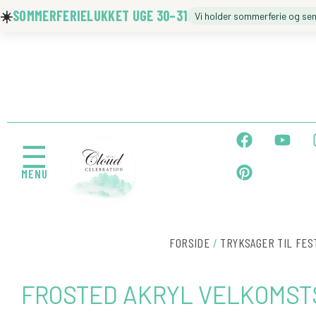
Gå
☀️
SOMMERFERIELUKKET UGE 30–31
Vi holder sommerferie og se
til
indholdet
🍼 BARNEDÅB
🎉 FØDSELSDAG
F
P
Y
a
i
o
☰
c
n
u
MENU
e
t
t
b
e
u
← Tilbage
o
r
b
o
e
e
k
s
FORSIDE
/
TRYKSAGER TIL FES
t
FROSTED AKRYL VELKOMST