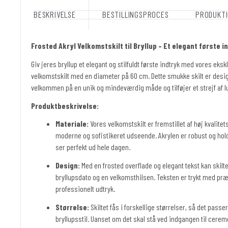
BESKRIVELSE
BESTILLINGSPROCES
PRODUKTI
Frosted Akryl Velkomstskilt til Bryllup – Et elegant første i
Giv jeres bryllup et elegant og stilfuldt første indtryk med vores eksk
velkomstskilt med en diameter på 60 cm. Dette smukke skilt er desig
velkommen på en unik og mindeværdig måde og tilføjer et strejf af lu
Produktbeskrivelse:
Materiale:
Vores velkomstskilt er fremstillet af høj kvalitets
moderne og sofistikeret udseende. Akrylen er robust og holdba
ser perfekt ud hele dagen.
Design:
Med en frosted overflade og elegant tekst kan skilt
bryllupsdato og en velkomsthilsen. Teksten er trykt med præci
professionelt udtryk.
Størrelse:
Skiltet fås i forskellige størrelser, så det passer
bryllupsstil. Uanset om det skal stå ved indgangen til cerem