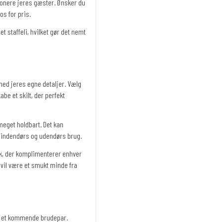
ponere jeres gæster. Ønsker du
os for pris.
t staffeli, hvilket gør det nemt
 med jeres egne detaljer. Vælg
be et skilt, der perfekt
meget holdbart. Det kan
de indendørs og udendørs brug.
ok, der komplimenterer enhver
g vil være et smukt minde fra
il et kommende brudepar.