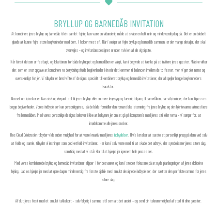
BRYLLUP OG BARNEDÅB INVITATION
At kombinere jeres bryllup og barnedåb til én samlet fejring kan være en vidunderlig måde at skabe en helt unik og mindeværdig dag på. Det er en dobbelt
glæde at kunne fejre store begivenheder med dem, I holder mest af. Når i vælger at fejre bryllup og barnedåb sammen, er der mange detaljer, der skal
overvejes – og invitationsdesignet er uden tvivl en af de vigtigste.
Når først datoen er fastlagt, og lokationen for både brylluppet og barnedåben er valgt, kan i begynde at tænke på at invitere jeres gæster. Måske virker
det som en stor opgave at kombinere to betydningsfulde begivenheder i én når det kommer til balancen imellem de to fester, men vi gør det nemt og
overskueligt for jer. Vi tilbyder en bred vifte af designs specielt til kombineret bryllup og barnedåb invitationer, der afspejler begge begivenheders
karakter.
Uanset om i ønsker en klassisk og elegant stil til jeres bryllup eller en mere legesyg og farverig tilgang til barnedåben, har vi løsninger, der kan tilpasses
begge begivenheder. Vores indbydelser kan personliggøres, så de både formidler den romantiske stemning fra jeres bryllup og den hjertevarme atmosfære
fra barnedåben. Med vores personlige designs behøver i ikke at bekymre jer om at gå på kompromis med jeres stil eller tema – vi sørger for, at
imødekomme alle jeres ønsker.
Hos Cloud Celebration tilbyder vi desuden mulighed for at være kreativ med jeres
indbydelser
. Hvis i ønsker at sætte et personligt præg på dem ved selv
at folde og samle, tilbyder vi løsninger som pocketfold-invitationer. Her kan i selv være med til at skabe det udtryk, der symboliserer jeres store dag,
samtidig med at vi står klar til at hjælpe jer igennem hele processen.
Med vores kombinerede bryllup og barnedåb invitationer slipper I for besværet og kan i stedet fokusere på at nyde planlægningen af jeres dobbelte
fejring. Lad os hjælpe jer med at gøre dagen mindeværdig fra første øjeblik med smukt designede indbydelser, der sætter den perfekte ramme for jeres
store dag.
Afslut jeres fest med et smukt takkekort – selvfølgelig i samme stil som alt det andet – og send din taknemmelighed afsted til dine gæster.