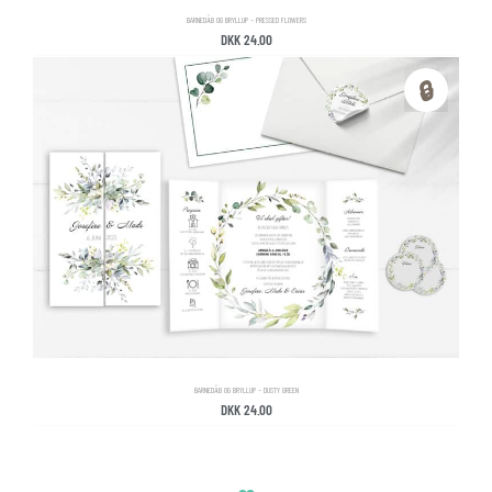
BARNEDÅB OG BRYLLUP – PRESSED FLOWERS
DKK
24.00
🔒
BARNEDÅB OG BRYLLUP – DUSTY GREEN
DKK
24.00