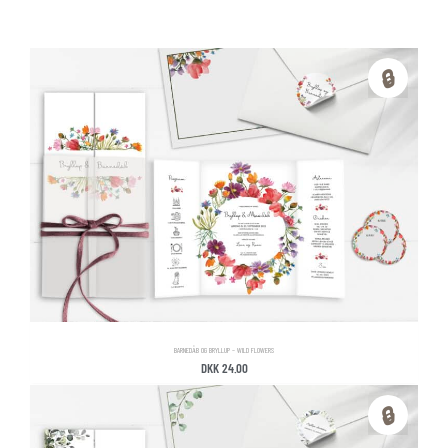
🔒
BARNEDÅB OG BRYLLUP – WILD FLOWERS
DKK
24.00
🔒