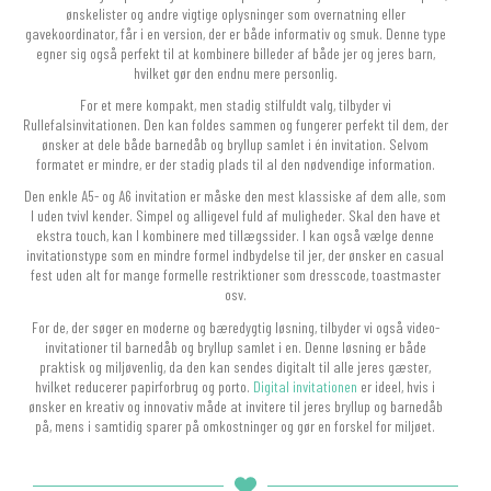
ønskelister og andre vigtige oplysninger som overnatning eller
gavekoordinator, får i en version, der er både informativ og smuk. Denne type
egner sig også perfekt til at kombinere billeder af både jer og jeres barn,
hvilket gør den endnu mere personlig.
For et mere kompakt, men stadig stilfuldt valg, tilbyder vi
Rullefalsinvitationen. Den kan foldes sammen og fungerer perfekt til dem, der
ønsker at dele både barnedåb og bryllup samlet i én invitation. Selvom
formatet er mindre, er der stadig plads til al den nødvendige information.
Den enkle A5- og A6 invitation er måske den mest klassiske af dem alle, som
I uden tvivl kender. Simpel og alligevel fuld af muligheder. Skal den have et
ekstra touch, kan I kombinere med tillægssider. I kan også vælge denne
invitationstype som en mindre formel indbydelse til jer, der ønsker en casual
fest uden alt for mange formelle restriktioner som dresscode, toastmaster
osv.
For de, der søger en moderne og bæredygtig løsning, tilbyder vi også video-
invitationer til barnedåb og bryllup samlet i en. Denne løsning er både
praktisk og miljøvenlig, da den kan sendes digitalt til alle jeres gæster,
hvilket reducerer papirforbrug og porto.
Digital invitationen
er ideel, hvis i
ønsker en kreativ og innovativ måde at invitere til jeres bryllup og barnedåb
på, mens i samtidig sparer på omkostninger og gør en forskel for miljøet.