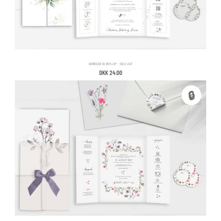
BARNEDÅB OG BRYLLUP – GOLD LEAF
DKK
24.00
🔒