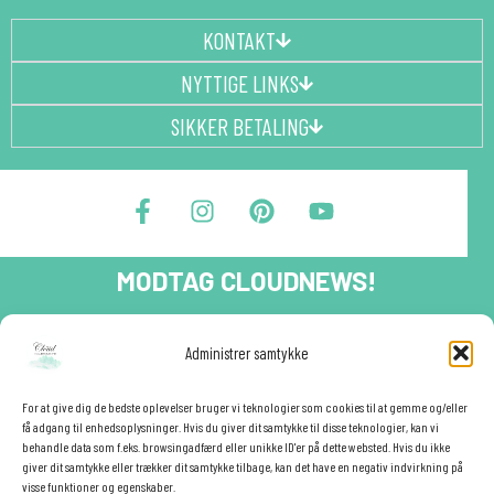
KONTAKT
NYTTIGE LINKS
SIKKER BETALING
F
I
P
Y
a
n
i
o
c
s
n
u
e
t
t
t
MODTAG CLOUDNEWS!
b
a
e
u
o
g
r
b
o
r
e
e
Tilmeld dig CloudNews og modtag eksklusive tilbud og
Administrer samtykke
festinspiration direkte i din indbakke.🎉
k
a
s
-
m
t
Fornavn
f
For at give dig de bedste oplevelser bruger vi teknologier som cookies til at gemme og/eller
få adgang til enhedsoplysninger. Hvis du giver dit samtykke til disse teknologier, kan vi
behandle data som f.eks. browsingadfærd eller unikke ID'er på dette websted. Hvis du ikke
giver dit samtykke eller trækker dit samtykke tilbage, kan det have en negativ indvirkning på
E-mail
✕
visse funktioner og egenskaber.