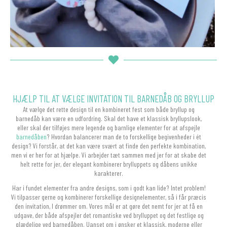
HJÆLP TIL AT VÆLGE INVITATION TIL BARNEDÅB OG BRYLLUP
At vælge det rette design til en kombineret fest som både bryllup og
barnedåb kan være en udfordring. Skal det have et klassisk bryllupslook,
eller skal der tilføjes mere legende og barnlige elementer for at afspejle
barnedåben
? Hvordan balancerer man de to forskellige begivenheder i ét
design? Vi forstår, at det kan være svært at finde den perfekte kombination,
men vi er her for at hjælpe. Vi arbejder tæt sammen med jer for at skabe det
helt rette for jer, der elegant kombinerer brylluppets og dåbens unikke
karakterer.
Har i fundet elementer fra andre designs, som i godt kan lide? Intet problem!
Vi tilpasser gerne og kombinerer forskellige designelementer, så i får præcis
den invitation, I drømmer om. Vores mål er at gøre det nemt for jer at få en
udgave, der både afspejler det romantiske ved brylluppet og det festlige og
glædelige ved barnedåben. Uanset om i ønsker et klassisk, moderne eller