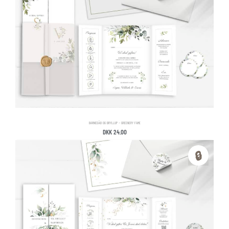
BARNEDÅB OG BRYLLUP – GREENERY FAME
DKK
24.00
🔒