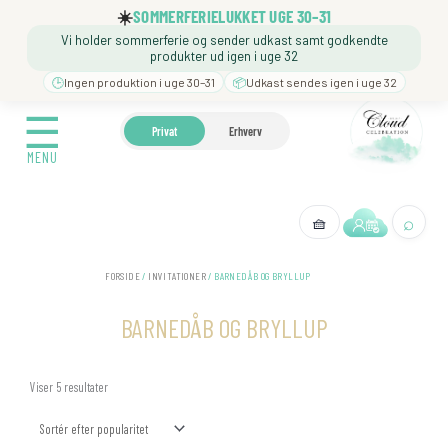
Gå
☀️
SOMMERFERIELUKKET UGE 30–31
til
Vi holder sommerferie og sender udkast samt godkendte
indholdet
produkter ud igen i uge 32
🕒
Ingen produktion i uge 30–31
📦
Udkast sendes igen i uge 32
☰
☰
🍼 BARNEDÅB
🎉 FØDSELSDAG
❓️ BESØG VORES
Privat
Erhverv
MENU
MENU
⌕
🧺
← Tilbage
FORSIDE
/
INVITATIONER
/ BARNEDÅB OG BRYLLUP
BARNEDÅB OG BRYLLUP
Sorteret
Viser 5 resultater
efter
popularitet