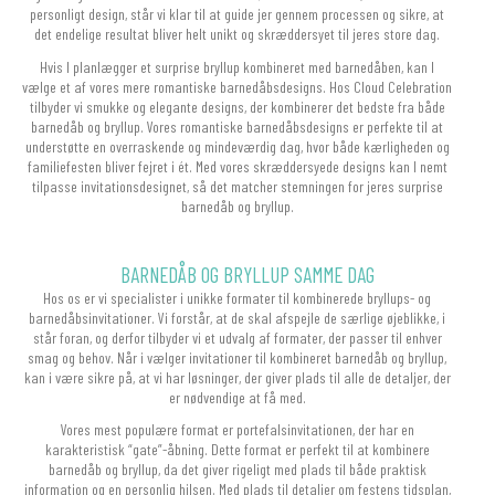
personligt design, står vi klar til at guide jer gennem processen og sikre, at
det endelige resultat bliver helt unikt og skræddersyet til jeres store dag.
Hvis I planlægger et surprise bryllup kombineret med barnedåben, kan I
vælge et af vores mere romantiske barnedåbsdesigns. Hos Cloud Celebration
tilbyder vi smukke og elegante designs, der kombinerer det bedste fra både
barnedåb og bryllup. Vores romantiske barnedåbsdesigns er perfekte til at
understøtte en overraskende og mindeværdig dag, hvor både kærligheden og
familiefesten bliver fejret i ét. Med vores skræddersyede designs kan I nemt
tilpasse invitationsdesignet, så det matcher stemningen for jeres surprise
barnedåb og bryllup.
BARNEDÅB OG BRYLLUP SAMME DAG
Hos os er vi specialister i unikke formater til kombinerede bryllups- og
barnedåbsinvitationer. Vi forstår, at de skal afspejle de særlige øjeblikke, i
står foran, og derfor tilbyder vi et udvalg af formater, der passer til enhver
smag og behov. Når i vælger invitationer til kombineret barnedåb og bryllup,
kan i være sikre på, at vi har løsninger, der giver plads til alle de detaljer, der
er nødvendige at få med.
Vores mest populære format er portefalsinvitationen, der har en
karakteristisk “gate”-åbning. Dette format er perfekt til at kombinere
barnedåb og bryllup, da det giver rigeligt med plads til både praktisk
information og en personlig hilsen. Med plads til detaljer om festens tidsplan,