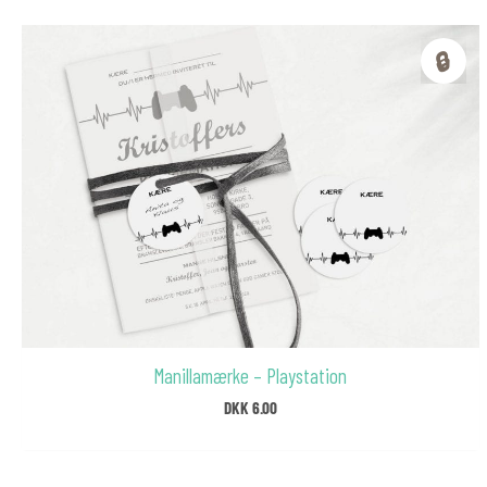
🔒
Manillamærke – Playstation
DKK
6.00