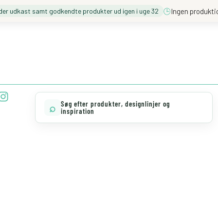
🕒
Ingen produkti
der udkast samt godkendte produkter ud igen i uge 32
❓️ BESØG VORES FAQ
💖 MØD TEAM CLOUD
I
n
Søg efter produkter, designlinjer og
⌕
s
inspiration
t
a
g
r
a
m