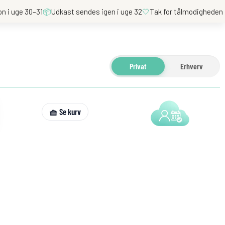
on i uge 30–31
📦
Udkast sendes igen i uge 32
🤍
Tak for tålmodigheden
Privat
Erhverv
🧺 Se kurv