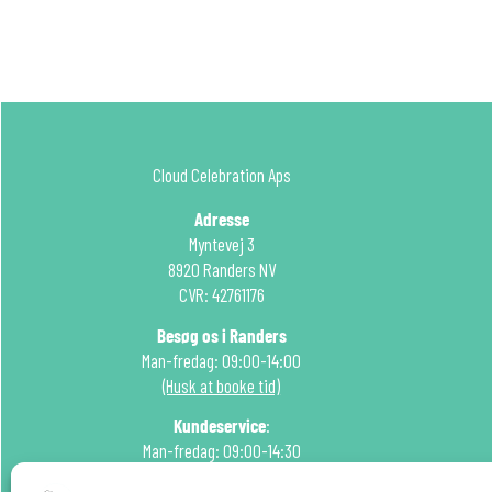
Cloud Celebration Aps
Adresse
Myntevej 3
8920 Randers NV
CVR: 42761176
Besøg os i Randers
Man-fredag: 09:00-14:00
(Husk at booke tid)
Kundeservice
:
Man-fredag: 09:00-14:30
Tlf: 51 22 99 15