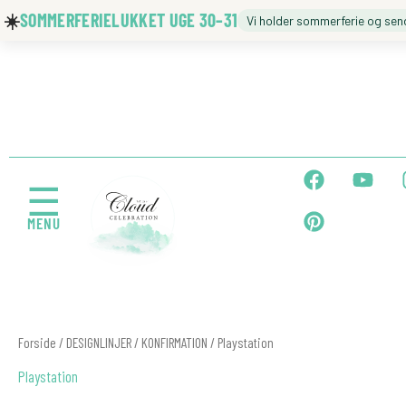
Gå
☀️
SOMMERFERIELUKKET UGE 30–31
Vi holder sommerferie og sen
til
indholdet
🍼 BARNEDÅB
🎉 FØDSELSDAG
F
P
Y
a
i
o
☰
c
n
u
MENU
e
t
t
b
e
u
← Tilbage
o
r
b
o
e
e
k
s
t
Sorteret
Forside
/
DESIGNLINJER
/
KONFIRMATION
/ Playstation
efter
popularitet
Playstation