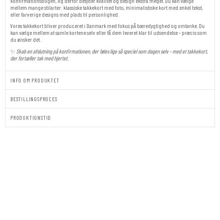
konfirmationsbogen, og derfor betyder kvalitet og design ekstra meget. Du kan vælge
mellem mange stilarter: klassiske takkekort med foto, minimalistiske kort med enkel tekst,
eller farverige designs med plads til personlighed.
Vores takkekort bliver produceret i Danmark med fokus på bæredygtighed og omtanke. Du
kan vælge mellem at samle kortene selv eller få dem leveret klar til udsendelse – præcis som
du ønsker det.
✨
Skab en afslutning på konfirmationen, der føles lige så speciel som dagen selv – med et takkekort,
der fortæller tak med hjertet.
INFO OM PRODUKTET
BESTILLINGSPROCES
PRODUKTIONSTID
Takkekort
|
Konfirmation
|
PLAYSTATION
antal