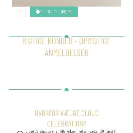
Hvid
TILFØJ TIL ORDRE
snor
10
meter
antal
RIGTIGE KUNDER - OPRIGTIGE
ANMELDELSER
HVORFOR VÆLGE CLOUD
CELEBRATION?
Cloud Celebration er en lille virksomhed som sætter DIG højest. Vi