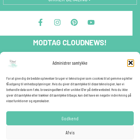
F
I
P
Y
a
n
i
o
c
s
n
u
e
t
t
t
MODTAG CLOUDNEWS!
b
a
e
u
o
g
r
b
o
r
e
e
Tilmeld dig CloudNews og modtag eksklusive tilbud og
Administrer samtykke
festinspiration direkte i din indbakke.🎉
k
a
s
-
m
t
Fornavn
f
For at give dig de bedste oplevelser bruger vi teknologier som cookies til at gemme og/eller
få adgang til enhedsoplysninger. Hvis du giver dit samtykke til disse teknologier, kan vi
behandle data som f.eks. browsingadfærd eller unikke ID'er på dette websted. Hvis du ikke
giver dit samtykke eller trækker dit samtykke tilbage, kan det have en negativ indvirkning på
E-mail
✕
visse funktioner og egenskaber.
Godkend
YES - TILMELD MIG!
Afvis