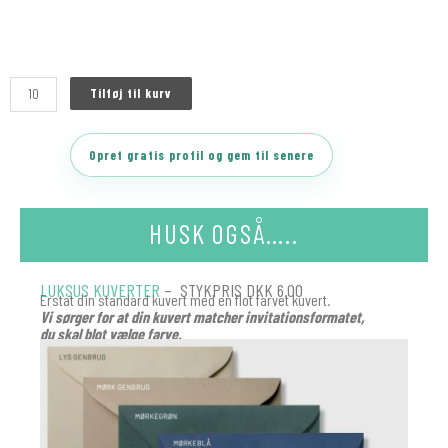
Tilføj til kurv
Opret gratis profil og gem til senere
HUSK OGSÅ…..
LUKSUS KUVERTER
– STYKPRIS DKK 6.00
Erstat din standard kuvert med en flot farvet kuvert.
Vi sørger for at din kuvert matcher invitationsformatet,
du skal blot vælge farve.