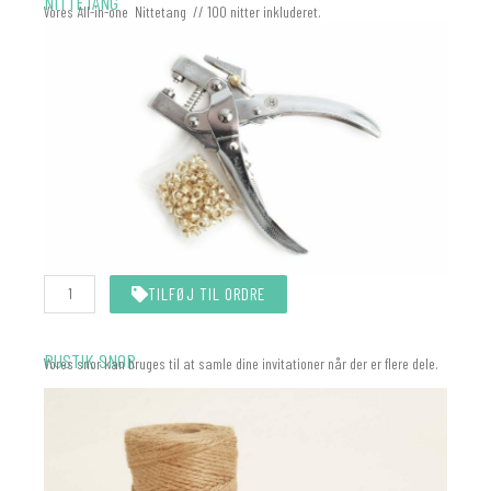
NITTETANG
Vores All-in-one Nittetang // 100 nitter inkluderet.
Nittetang
TILFØJ TIL ORDRE
All-
In-
One
(Eyelet)
RUSTIK SNOR
Vores snor kan bruges til at samle dine invitationer når der er flere dele.
antal