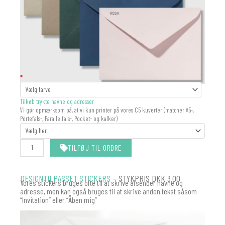
KUVERT
*
antal
Tilkøb trykte navne og adresser
Vi gør opmærksom på, at vi kun printer på vores C5 kuverter (matcher A5-,
Portefals-, Parallelfals-, Pocket- og kalker)
TILFØJ TIL ORDRE
DESIGNTILPASSET STICKERS
– STYKPRIS DKK 3.00
Vores stickers bruges ofte til at skrive afsender navne og
adresse, men kan også bruges til at skrive anden tekst såsom
“Invitation” eller “Åben mig”