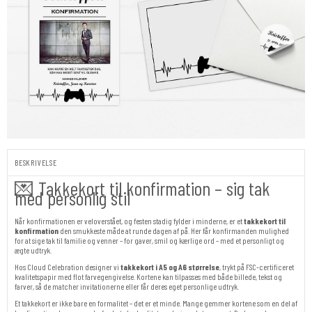
BESKRIVELSE
💌 Takkekort til konfirmation – sig tak
med personlig stil
Når konfirmationen er veloverstået, og festen stadig fylder i minderne, er et
takkekort til
konfirmation
den smukkeste måde at runde dagen af på. Her får konfirmanden mulighed
for at sige tak til familie og venner – for gaver, smil og kærlige ord – med et personligt og
ægte udtryk.
Hos Cloud Celebration designer vi
takkekort i A5 og A6 størrelse
, trykt på FSC-certificeret
kvalitetspapir med flot farvegengivelse. Kortene kan tilpasses med både billede, tekst og
farver, så de matcher invitationerne eller får deres eget personlige udtryk.
Et takkekort er ikke bare en formalitet – det er et minde. Mange gemmer kortene som en del af