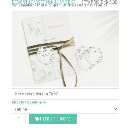
DESIGNTILPASSET MANILLAMÆRKE
– STYKPRIS DKK 6.00
Manillamærker kan bl.a. bruges til at skrive gæsternes navne på.
MANILLAMÆRKER
-
MATCHER
Tilkøb trykte gæstenavne
DIN
INVITATION
antal
TILFØJ TIL ORDRE