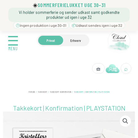
Gå
☀️
SOMMERFERIELUKKET UGE 30–31
til
Vi holder sommerferie og sender udkast samt godkendte
indholdet
produkter ud igen i uge 32
🕒
Ingen produktion i uge 30–31
📦
Udkast sendes igen i uge 32
☰
☰
🍼 BARNEDÅB
🎉 FØDSELSDAG
❓️ BESØG VORE
Privat
Erhverv
MENU
MENU
⌕
🧺
← Tilbage
FORSIDE
/
TAKKEKORT
/
TAKKEKORT KONFIRMATION
/ TAKKEKORT | KONFIRMATION | PLAYSTATION
Takkekort | Konfirmation | PLAYSTATION