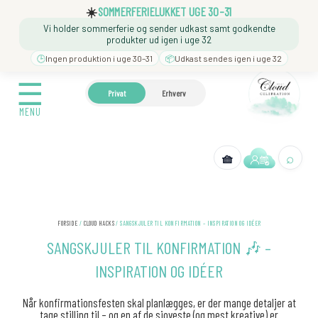
Gå
☰
☀️
SOMMERFERIELUKKET UGE 30–31
til
Vi holder sommerferie og sender udkast samt godkendte
indholdet
MENU
produkter ud igen i uge 32
🕒
Ingen produktion i uge 30–31
📦
Udkast sendes igen i uge 32
☰
🍼 BARNEDÅB
🎉 FØDSELSDAG
❓️ BESØG VORES
Privat
Erhverv
MENU
⌕
🧺
← Tilbage
FORSIDE
/
CLOUD HACKS
/ SANGSKJULER TIL KONFIRMATION – INSPIRATION OG IDÉER
SANGSKJULER TIL KONFIRMATION 🎶 –
INSPIRATION OG IDÉER
Når konfirmationsfesten skal planlægges, er der mange detaljer at
tage stilling til – og en af de sjoveste (og mest kreative) er