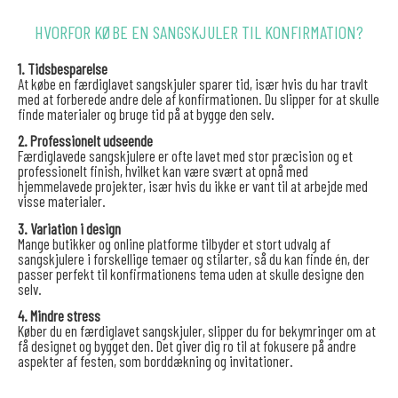
HVORFOR KØBE EN SANGSKJULER TIL KONFIRMATION?
1. Tidsbesparelse
At købe en færdiglavet sangskjuler sparer tid, især hvis du har travlt
med at forberede andre dele af konfirmationen. Du slipper for at skulle
finde materialer og bruge tid på at bygge den selv.
2. Professionelt udseende
Færdiglavede sangskjulere er ofte lavet med stor præcision og et
professionelt finish, hvilket kan være svært at opnå med
hjemmelavede projekter, især hvis du ikke er vant til at arbejde med
visse materialer.
3. Variation i design
Mange butikker og online platforme tilbyder et stort udvalg af
sangskjulere i forskellige temaer og stilarter, så du kan finde én, der
passer perfekt til konfirmationens tema uden at skulle designe den
selv.
4. Mindre stress
Køber du en færdiglavet sangskjuler, slipper du for bekymringer om at
få designet og bygget den. Det giver dig ro til at fokusere på andre
aspekter af festen, som borddækning og invitationer.