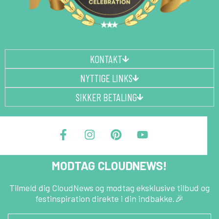
KONTAKT
NYTTIGE LINKS
SIKKER BETALING
F
I
P
Y
a
n
i
o
c
s
n
u
e
t
t
t
MODTAG CLOUDNEWS!
b
a
e
u
o
g
r
b
o
r
e
e
Tilmeld dig CloudNews og modtag eksklusive tilbud og
festinspiration direkte i din indbakke.🎉
k
a
s
-
m
t