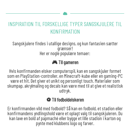
INSPIRATION TIL FORSKELLIGE TYPER SANGSKJULERE TIL
KONFIRMATION
Sangskjulere findes i utallige designs, og kun fantasien sætter
grænser!
Her er nogle populære temaer:
🎮 Til gameren
Hvis konfirmanden elsker computerspil, kan en sangskjuler formet
som en PlayStation-controller, en Minecraft-kube eller en gaming-PC
være et hit. Det giver et unikt og personligt touch. Materialer som
skumpap, akrylmaling og decals kan være med til at give et realistisk
udtryk.
⚽ Til fodboldelskeren
Er konfirmanden vild med fodbold? Så kan en fodbold, et stadion eller
konfirmandens yndlingshold være et oplagt valg til sangskjuleren. Du
kan lave en bold af papmaché eller bygge et lille stadion i karton og
pynte med klubbens logo og farver.