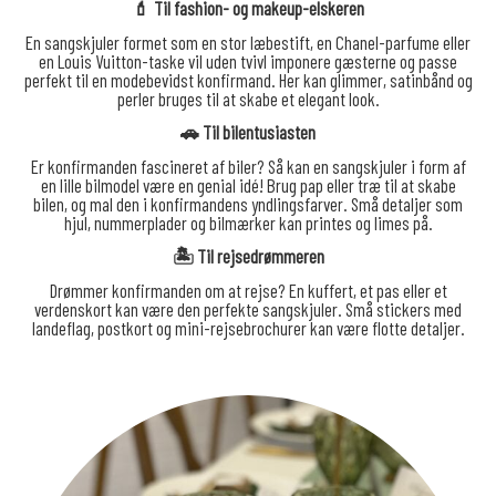
💄 Til fashion- og makeup-elskeren
En sangskjuler formet som en stor læbestift, en Chanel-parfume eller
en Louis Vuitton-taske vil uden tvivl imponere gæsterne og passe
perfekt til en modebevidst konfirmand. Her kan glimmer, satinbånd og
perler bruges til at skabe et elegant look.
🚗 Til bilentusiasten
Er konfirmanden fascineret af biler? Så kan en sangskjuler i form af
en lille bilmodel være en genial idé! Brug pap eller træ til at skabe
bilen, og mal den i konfirmandens yndlingsfarver. Små detaljer som
hjul, nummerplader og bilmærker kan printes og limes på.
🏝️ Til rejsedrømmeren
Drømmer konfirmanden om at rejse? En kuffert, et pas eller et
verdenskort kan være den perfekte sangskjuler. Små stickers med
landeflag, postkort og mini-rejsebrochurer kan være flotte detaljer.