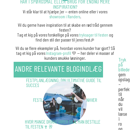
HAR I SPØRGSMÅL ELLER BRUG FOR ENDNU MERE
INSPIRATION?
Vi står klar til at hjælpe jer — enten online eller i vores
showroom i Randers
.
Vil du gerne have inspiration til at skabe en rød tråd gennem
festen?
Tag et kig på vores forskellige på vores
tryksager til festen
og
find den stil der passer til jeres fest🎉
Vil du se flere eksempler på, hvordan vores kunder har gjort? Så
tag et kig på vores
Instagram-profil
💛 — her deler vi masser af
kunders smukke løsninger.
Tryk
på
ANDRE RELEVANTE BLOGINDLÆG
billede
gem
opslag
FESTPLANLÆGNING: DIN ULTIMATIVE GUIDE TIL
–
SUCCES
perfek
til
når
FESTLEGE 🎉: SJOVE IDÉER TIL ENHVER
du
ANLEDNING
vil
læse
i
HVOR MANGE DRIKKEVARER SKAL MAN BESTILLE
ro
TIL FESTEN🍷🥂
og