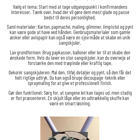
Vælg et tema: Start med at tage udgangspunkt i konfirmandens
interesser. Tænk over, hvad der vil gøre dem mest glade og passe
bedst til deres personlighed.
Saml materialer: Karton, papmaché, maling, glimmer, limpistol og pynt
kan være gode at have ved hånden. Genbrugsmaterialer som gamle
æsker eller avispapir kan også være en sjov måde at skabe en unik
sangskjuler.
Lav grundformen: Brug papkasser, balloner eller ler til at skabe den
ønskede form. Hvis du laver en stor sangskjuler, kan du overveje at
forstærke den med træpinde eller kraftig tape.
Dekorér sangskjuleren: Mal den, tilføj detaljer og pynt, så den får det
helt rigtige udtryk. Du kan også bruge decoupage-teknik eller
spraymaling for at give et professionelt finish.
Gør den funktionel: Sørg for, at sangene let kan tages ud, men stadig
er flot præsenteret. En skjult låge eller en udtrækkelig skuffe kan
være en smart løsning.