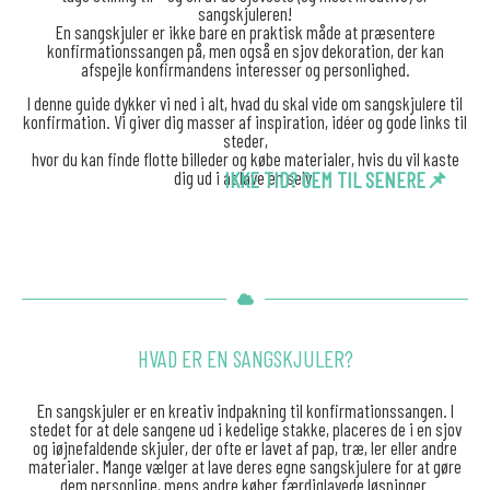
sangskjuleren!
En sangskjuler er ikke bare en praktisk måde at præsentere
konfirmationssangen på, men også en sjov dekoration, der kan
afspejle konfirmandens interesser og personlighed.
I denne guide dykker vi ned i alt, hvad du skal vide om sangskjulere til
konfirmation. Vi giver dig masser af inspiration, idéer og gode links til
steder,
hvor du kan finde flotte billeder og købe materialer, hvis du vil kaste
dig ud i at lave en selv.
IKKE TID? GEM TIL SENERE📌
HVAD ER EN SANGSKJULER?
En sangskjuler er en kreativ indpakning til konfirmationssangen. I
stedet for at dele sangene ud i kedelige stakke, placeres de i en sjov
og iøjnefaldende skjuler, der ofte er lavet af pap, træ, ler eller andre
materialer. Mange vælger at lave deres egne sangskjulere for at gøre
dem personlige, mens andre køber færdiglavede løsninger.