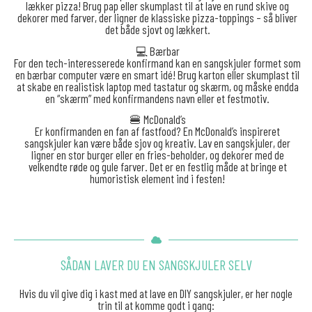
lækker pizza! Brug pap eller skumplast til at lave en rund skive og
dekorer med farver, der ligner de klassiske pizza-toppings – så bliver
det både sjovt og lækkert.
💻 Bærbar
For den tech-interesserede konfirmand kan en sangskjuler formet som
en bærbar computer være en smart idé! Brug karton eller skumplast til
at skabe en realistisk laptop med tastatur og skærm, og måske endda
en “skærm” med konfirmandens navn eller et festmotiv.
🍔 McDonald’s
Er konfirmanden en fan af fastfood? En McDonald’s inspireret
sangskjuler kan være både sjov og kreativ. Lav en sangskjuler, der
ligner en stor burger eller en fries-beholder, og dekorer med de
velkendte røde og gule farver. Det er en festlig måde at bringe et
humoristisk element ind i festen!
SÅDAN LAVER DU EN SANGSKJULER SELV
Hvis du vil give dig i kast med at lave en DIY sangskjuler, er her nogle
trin til at komme godt i gang: