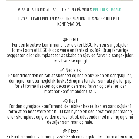
VI ANBEFALER DIG AT TAGE ET KIG IND PÅ VORES
PINTEREST BOARD
HVOR DU KAN FINDE EN MASSE INSPIRATION TIL SANGSKJULER TIL
KONFIRMATION.
🧩 LEGO
For den kreative konfirmand, der elsker LEGO, kan en sangskjuler
formet som et LEGO-klods være en fantastisk idé. Brug farverige
byggesten eller skumplast for at skabe en sjov og farverig sangskjuler,
der vil vække opsigt.
💅 Neglelak
Er konfirmanden en fan af skønhed og neglelak? Skab en sangskjuler,
der ligner en stor neglelakflaske! Brug materialer som akryl eller pap
for at forme flasken og dekorer den med farver og detaljer, der
matcher konfirmandens stil.
🐴 Hest
For den dyreglade konfirmand, der elsker heste, kan en sangskjuler i
form af en hest være et hit. Du kan bygge en sød hest med papmaché
eller skumplast og give den et realistisk udseende med maling og små
detaljer som man og hale.
🍕 Pizza
Er konfirmanden vild med pizza? Skab en sangskjuler i form af en stor,