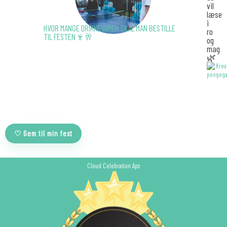
vil
læse
i
HVOR MANGE DRIKKEVARER SKAL MAN BESTILLE
ro
TIL FESTEN🍷🥂
og
mag
🌿
♡ Gem til min fest
Cloud Celebration Aps