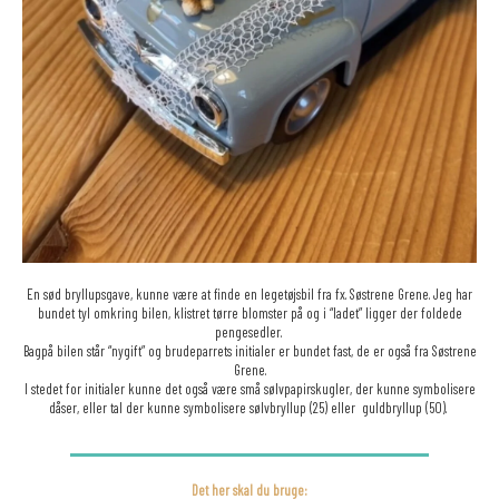
En sød bryllupsgave, kunne være at finde en legetøjsbil fra fx. Søstrene Grene. Jeg har
bundet tyl omkring bilen, klistret tørre blomster på og i “ladet” ligger der foldede
pengesedler.
Bagpå bilen står “nygift” og brudeparrets initialer er bundet fast, de er også fra Søstrene
Grene.
I stedet for initialer kunne det også være små sølvpapirskugler, der kunne symbolisere
dåser, eller tal der kunne symbolisere sølvbryllup (25) eller guldbryllup (50).
Det her skal du bruge: