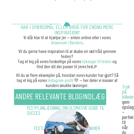
HAR I SPØRGSMÅL ELLER BRUG FOR ENDNU MERE
INSPIRATION?
Vi står klar til at hjælpe jer — enten online eller i vores
showroom i Randers
.
Vil du gerne have inspiration til at skabe en rød tråd gennem
festen?
Tag et kig på vores forskellige på vores
tryksager til festen
og
find den stil der passer til jeres fest🎉
Vil du se flere eksempler på, hvordan vores kunder har gjort? Så
tag et kig på vores
Instagram-profil
💛 — her deler vi masser af
kunders smukke løsninger.
Tryk
på
ANDRE RELEVANTE BLOGINDLÆG
billede
gem
opslag
FESTPLANLÆGNING: DIN ULTIMATIVE GUIDE TIL
–
SUCCES
perfek
til
når
FESTLEGE 🎉: SJOVE IDÉER TIL ENHVER
du
ANLEDNING