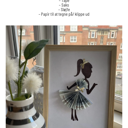
– Tape
– Saks
– Sløjfe
– Papir til at tegne på/ klippe ud