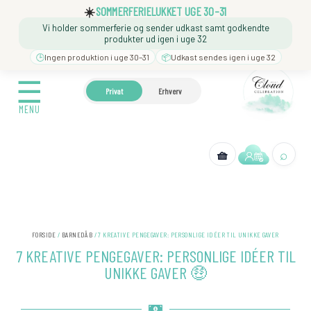
Gå
☰
☀️
SOMMERFERIELUKKET UGE 30–31
til
Vi holder sommerferie og sender udkast samt godkendte
indholdet
MENU
produkter ud igen i uge 32
🕒
Ingen produktion i uge 30–31
📦
Udkast sendes igen i uge 32
☰
🍼 BARNEDÅB
🎉 FØDSELSDAG
❓️ BESØG VORES
Privat
Erhverv
MENU
⌕
🧺
← Tilbage
FORSIDE
/
BARNEDÅB
/ 7 KREATIVE PENGEGAVER: PERSONLIGE IDÉER TIL UNIKKE GAVER
7 KREATIVE PENGEGAVER: PERSONLIGE IDÉER TIL
UNIKKE GAVER 🤑