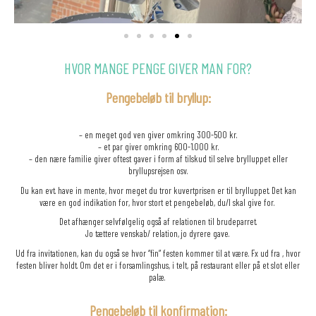
HVOR MANGE PENGE GIVER MAN FOR?
Pengebeløb til bryllup:
– en meget god ven giver omkring 300-500 kr.
– et par giver omkring 600-1.000 kr.
– den nære familie giver oftest gaver i form af tilskud til selve brylluppet eller
bryllupsrejsen osv.
Du kan evt. have in mente, hvor meget du tror kuvertprisen er til brylluppet. Det kan
være en god indikation for, hvor stort et pengebeløb,
du/I skal give for.
Det afhænger selvfølgelig også af relationen
til brudeparret.
Jo tættere venskab/ relation, jo dyrere gave.
Ud fra invitationen, kan du også se hvor “fin” festen kommer til at være. Fx ud fra , hvor
festen bliver holdt. Om det er i forsamlingshus, i telt, på restaurant eller på et slot eller
palæ.
Pengebeløb til konfirmation: