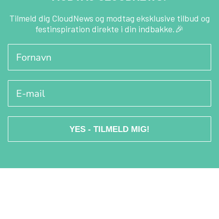
o
g
r
b
o
r
e
e
Tilmeld dig CloudNews og modtag eksklusive tilbud og
festinspiration direkte i din indbakke.🎉
k
a
s
-
m
t
Fornavn
f
E-mail
YES - TILMELD MIG!