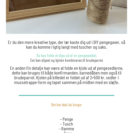
Er du den mere kreative type, der tør kaste dig ud i DIY pengegaver, så
kan du komme rigtig langt med tuscher og saks.
Du kan folde et slips ud af en pengeseddel
.
Evt. kan slipset og kjolen kombineres til brudeparret.
En anden fin detalje kan være at folde en kjole ud af pengesedlerne,
dette kan bruges til både konfirmanden, barnedåben men også til
brudeparret. Kjolen på billedet er foldet ud af 2×500 kr. sedler i
mussetrappe-form og tapet sammen på midten med en sløjfe.
Det her skal du bruge:
– Penge
– Tusch
– Ramme