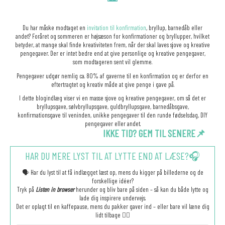
Du har måske modtaget en
invitation til konfirmation
, bryllup, barnedåb eller
andet? Foråret og sommeren er højsæson for konfirmationer og bryllupper, hvilket
betyder, at mange skal finde kreativiteten frem, når der skal laves sjove og kreative
pengegaver. Der er intet bedre end at give personlige og kreative pengegaver,
som modtageren sent vil glemme.
Pengegaver udgør nemlig ca. 80% af gaverne til en konfirmation og er derfor en
eftertragtet og kreativ måde at give penge i gave på.
I dette blogindlæg viser vi en masse sjove og kreative pengegaver, om så det er
bryllupsgave, sølvbryllupsgave, guldbryllupsgave, barnedåbsgave,
konfirmationsgave til veninden, unikke pengegaver til den runde fødselsdag, DIY
pengegaver eller andet.
IKKE TID? GEM TIL SENERE📌
HAR DU MERE LYST TIL AT LYTTE END AT LÆSE?🎧
🗣️ Har du lyst til at få indlægget læst op, mens du kigger på billederne og de
forskellige idéer?
Tryk på
Listen in browser
herunder og bliv bare på siden – så kan du både lytte og
lade dig inspirere undervejs.
Det er oplagt til en kaffepause, mens du pakker gaver ind – eller bare vil læne dig
lidt tilbage 🧘‍♀️