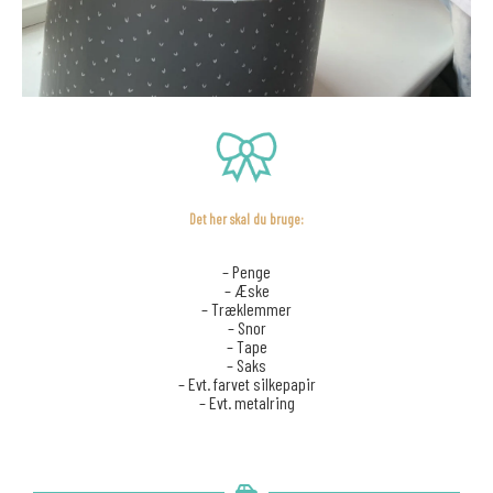
De
t
her skal d
u bruge:
– Penge
– Æske
– Træklemmer
– Snor
– Tape
– Saks
– Evt. farvet silkepapir
– Evt. metalring