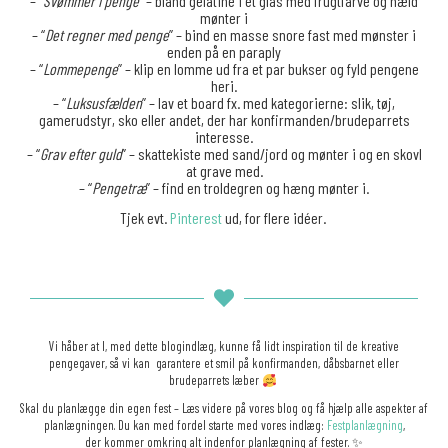
– “
Svømmer i penge
” – bland gelatine i et glas med frugtfarve og hæld
mønter i
– “
Det regner med penge
” – bind en masse snore fast med mønster i
enden på en paraply
– “
Lommepenge
” – klip en lomme ud fra et par bukser og fyld pengene
heri.
– “
Luksusfælden
” – lav et board fx. med kategorierne: slik, tøj,
gamerudstyr, sko eller andet, der har konfirmanden/brudeparrets
interesse.
– “
Grav efter guld
” – skattekiste med sand/jord og mønter i og en skovl
at grave med.
– “
Pengetræ
” – find en troldegren og hæng mønter i.
Tjek evt.
Pinterest
ud, for flere idéer.
Vi håber at I, med dette blogindlæg, kunne få lidt inspiration til de kreative
pengegaver, så vi kan garantere et smil på konfirmanden, dåbsbarnet eller
brudeparrets læber
Skal du planlægge din egen fest – Læs videre på vores blog og få hjælp alle aspekter af
planlægningen. Du kan med fordel starte med vores indlæg:
Festplanlægning
,
der kommer omkring alt indenfor planlægning af fester. ✨