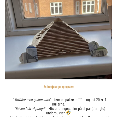
Andre sjove pengegaver:
– “
Toffifee med guldmønter
” – tøm en pakke toffifee og put 20 kr. i
hullerne.
– “
Røven fuld af penge
” – klister pengesedler på et par (ubrugte)
underbukser