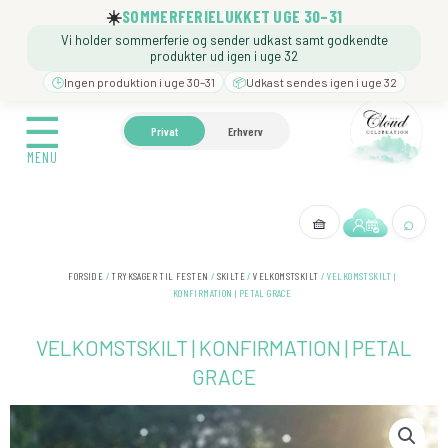
Gå
☀️
SOMMERFERIELUKKET UGE 30–31
til
Vi holder sommerferie og sender udkast samt godkendte
indholdet
produkter ud igen i uge 32
🕒
Ingen produktion i uge 30–31
📦
Udkast sendes igen i uge 32
☰
☰
🍼 BARNEDÅB
🎉 FØDSELSDAG
❓️ BESØG VORE
Privat
Erhverv
MENU
MENU
⌕
🧺
← Tilbage
FORSIDE
/
TRYKSAGER TIL FESTEN
/
SKILTE
/
VELKOMSTSKILT
/ VELKOMSTSKILT |
KONFIRMATION | PETAL GRACE
VELKOMSTSKILT | KONFIRMATION | PETAL
GRACE