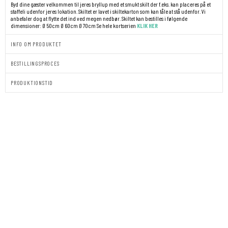
Byd dine gæster velkommen til jeres bryllup med et smukt skilt der f.eks. kan placeres på et
staffeli udenfor jeres lokation.
Skiltet er lavet i skiltekarton som kan tåle at stå udenfor. Vi
anbefaler dog at flytte det ind ved megen nedbør.
Skiltet kan bestilles i følgende
dimensioner:
Ø 50cm
Ø 60cm
Ø 70cm
Se hele kortserien
KLIK HER
INFO OM PRODUKTET
BESTILLINGSPROCES
PRODUKTIONSTID
VELKOMSTSKILT
|
KONFIRMATION
|
PETAL
GRACE
antal