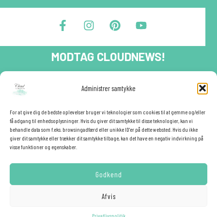
F
I
P
Y
a
n
i
o
c
s
n
u
e
t
t
t
MODTAG CLOUDNEWS!
b
a
e
u
o
g
r
b
o
r
e
e
Tilmeld dig CloudNews og modtag eksklusive tilbud og
Administrer samtykke
festinspiration direkte i din indbakke.🎉
k
a
s
-
m
t
Fornavn
f
For at give dig de bedste oplevelser bruger vi teknologier som cookies til at gemme og/eller
få adgang til enhedsoplysninger. Hvis du giver dit samtykke til disse teknologier, kan vi
behandle data som f.eks. browsingadfærd eller unikke ID'er på dette websted. Hvis du ikke
giver dit samtykke eller trækker dit samtykke tilbage, kan det have en negativ indvirkning på
E-mail
✕
visse funktioner og egenskaber.
Godkend
YES - TILMELD MIG!
Afvis
Hemmelig rabat ❤️
Privatlivspolitik