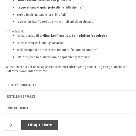
tegne et smukt guldhjerte
eller en lille stjerne ✨
skrive
initialer
, dato eller et lille “tak”
lave en fin “seal”-effekt uden voks – helt enkelt og elegant
🤍 Perfekt til…
kalkeromslag til
bryllup, konfirmation, barnedåb og fødselsdag
takkekort og små kort i gavepakker
små detaljer til bordkort eller menukort (fx som dekoration)
DIY-projekter, hvor du vil samle papir eller pynt med stil
Stickeren er diskret, enkel og passer til stort set alle farver og temaer – og den gør det hele
lidt mere “wow”, uden at larme.
INFO OM PRODUKTET
BESTILLINGSPROCES
PRODUKTIONSTID
Stickers
Tilføj til kurv
|
3mm