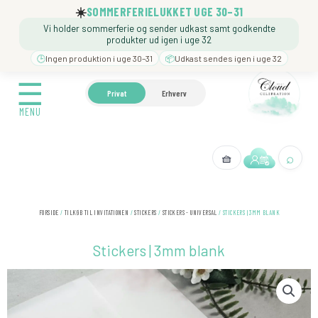
Gå
☀️
SOMMERFERIELUKKET UGE 30–31
til
Vi holder sommerferie og sender udkast samt godkendte
indholdet
produkter ud igen i uge 32
🕒
Ingen produktion i uge 30–31
📦
Udkast sendes igen i uge 32
☰
☰
🍼 BARNEDÅB
🎉 FØDSELSDAG
❓️ BESØG VORE
Privat
Erhverv
MENU
MENU
⌕
🧺
← Tilbage
FORSIDE
/
TILKØB TIL INVITATIONEN
/
STICKERS
/
STICKERS - UNIVERSAL
/ STICKERS | 3MM BLANK
Stickers | 3mm blank