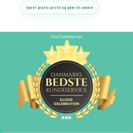
blank
antal
Opret gratis profil og gem til senere
Cloud Celebration Aps