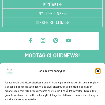
KONTAKT
NYTTIGE LINKS
SIKKER BETALING
F
I
P
Y
a
n
i
o
c
s
n
u
e
t
t
t
MODTAG CLOUDNEWS!
b
a
e
u
o
g
r
b
o
r
e
e
Tilmeld dig CloudNews og modtag eksklusive tilbud og
festinspiration direkte i din indbakke.🎉
k
a
s
Administrer samtykke
-
m
t
Fornavn
f
For at give dig de bedste oplevelser bruger vi teknologier som cookies til at gemme og/eller
få adgang til enhedsoplysninger. Hvis du giver dit samtykke til disse teknologier, kan vi
behandle data som f.eks. browsingadfærd eller unikke ID'er på dette websted. Hvis du ikke
giver dit samtykke eller trækker dit samtykke tilbage, kan det have en negativ indvirkning på
E-mail
✕
visse funktioner og egenskaber.