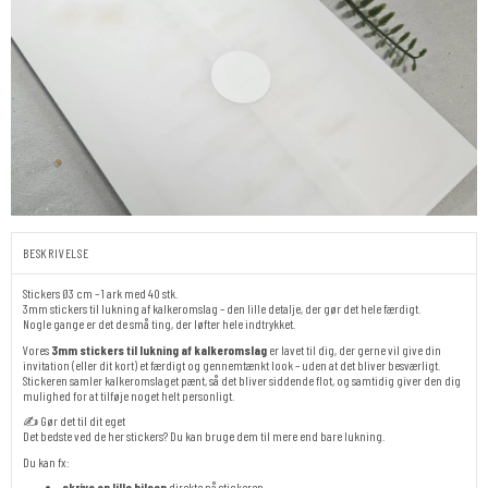
BESKRIVELSE
Stickers Ø3 cm – 1 ark med 40 stk.
3mm stickers til lukning af kalkeromslag – den lille detalje, der gør det hele færdigt.
Nogle gange er det de små ting, der løfter hele indtrykket.
Vores
3mm stickers til lukning af kalkeromslag
er lavet til dig, der gerne vil give din
invitation (eller dit kort) et færdigt og gennemtænkt look – uden at det bliver besværligt.
Stickeren samler kalkeromslaget pænt, så det bliver siddende flot, og samtidig giver den dig
mulighed for at tilføje noget helt personligt.
✍️ Gør det til dit eget
Det bedste ved de her stickers? Du kan bruge dem til mere end bare lukning.
Du kan fx:
skrive en lille hilsen
direkte på stickeren