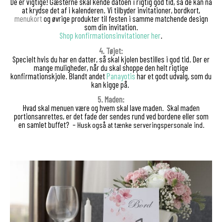
De er vigtige! Gæsterne skal kende datoen i rigtig god tid, så de kan nå
at krydse det af i kalenderen. Vi tilbyder invitationer, bordkort,
menukort
og øvrige produkter til festen i samme matchende design
som din invitation.
Shop konfirmationsinvitationer her
.
4. Tøjet:
Specielt hvis du har en datter, så skal kjolen bestilles i god tid. Der er
mange muligheder, når du skal shoppe den helt rigtige
konfirmationskjole. Blandt andet
Panayotis
har et godt udvalg
, som du
kan kigge på.
5. Maden:
Hvad skal menuen være og hvem skal lave maden. Skal maden
portionsanrettes, er det fade der sendes rund ved bordene eller som
en samlet buffet? –
Husk også at tænke serveringspersonale ind.