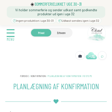
Gå
☰
☀️
SOMMERFERIELUKKET UGE 30–31
til
Vi holder sommerferie og sender udkast samt godkendte
indholdet
MENU
produkter ud igen i uge 32
🕒
Ingen produktion i uge 30–31
📦
Udkast sendes igen i uge 32
☰
🍼 BARNEDÅB
🎉 FØDSELSDAG
❓️ BESØG VORES
Privat
Erhverv
MENU
⌕
🧺
← Tilbage
FORSIDE
/
KONFIRMATION
/ PLANLÆGNING AF KONFIRMATION I 10 STEPS
PLANLÆGNING AF KONFIRMATION