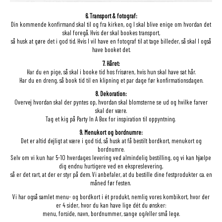
6. Transport & fotograf:
Din kommende konfirmand skal til og fra kirken, og I skal blive enige om hvordan det
skal foregå. Hvis der skal bookes transport,
så husk at gøre det i god tid. Hvis I vil have en fotograf til at tage billeder, så skal I også
have booket det.
7. Håret:
Har du en pige, så skal i booke tid hos frisøren, hvis hun skal have sat hår.
Har du en dreng, så book tid til en klipning et par dage før konfirmationsdagen.
8. Dekoration:
Overvej hvordan skal der pyntes op, hvordan skal blomsterne se ud og hvilke farver
skal der være.
Tag et kig på Party In A Box for inspiration til oppyntning.
9. Menukort og bordnumre:
Det er altid dejligt at være i god tid, så husk at få bestilt bordkort, menukort og
bordnumre.
Selv om vi kun har 5-10 hverdages levering ved almindelig bestilling, og vi kan hjælpe
dig endnu hurtigere ved en ekspreslevering,
så er det rart, at der er styr på dem. Vi anbefaler, at du bestille dine festprodukter ca. en
måned før festen.
Vi har også samlet menu- og bordkort i ét produkt, nemlig vores kombikort, hvor der
er 4 sider, hvor du kan have lige dét du ønsker:
menu, forside, navn, bordnummer, sange og/eller små lege.