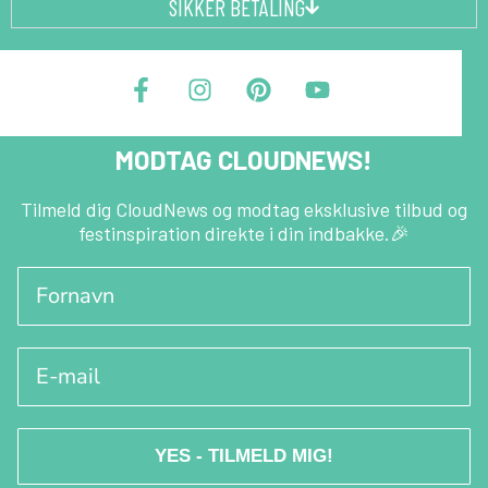
SIKKER BETALING
F
I
P
Y
a
n
i
o
c
s
n
u
e
t
t
t
MODTAG CLOUDNEWS!
b
a
e
u
o
g
r
b
o
r
e
e
Tilmeld dig CloudNews og modtag eksklusive tilbud og
festinspiration direkte i din indbakke.🎉
k
a
s
-
m
t
Fornavn
f
E-mail
YES - TILMELD MIG!