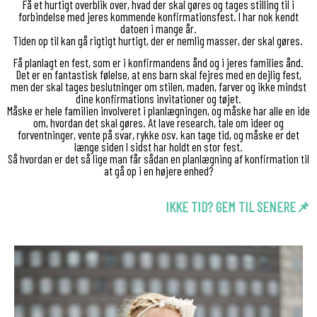
Få et hurtigt overblik over, hvad der skal gøres og tages stilling til i
forbindelse med jeres kommende konfirmationsfest. I har nok
kendt
datoen i mange år.
Tiden op til kan gå rigtigt hurtigt, der er nemlig masser, der skal gøres.
Få planlagt en fest, som er i konfirmandens ånd og i jeres families ånd.
Det er en fantastisk følelse, at ens barn skal fejres med en dejlig fest,
men der skal tages beslutninger om stilen, maden, farver og ikke mindst
dine
konfirmations
invitationer
og tøjet.
Måske er hele familien involveret i planlægningen, og måske har alle en ide
om, hvordan det skal gøres. At lave research, tale om ideer og
forventninger, vente på svar, rykke osv. kan tage tid, og måske er det
længe siden I sidst har holdt en stor fest.
Så hvordan er det så lige man får sådan en planlægning af konfirmation til
at gå op i en højere enhed?
IKKE TID? GEM TIL SENERE📌