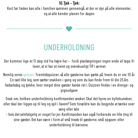
10. Tjek – Tjek:
Kort før festen kan alle i familien sammen gennemgå, at der er styr på alle elementer,
og at alle kender planen for dagen
.
UNDERHOLDNING
Der kommer lige et 11. step ind fra højre her – fordi planlægningen ingen ende vil tage. Vi
lover, at vi har et nemt og overskueligt TIP i ærmet.
Nemlig vores
quizzer
:
Fremtidsquizzer, så alle gæsterne kan gætte på, hvem du er om 10 år.
En sød lille leg, som sætter snakken i gang og som du kan finde frem til din 25 års
fødselsdag og tjekke, hvor meget dine gæster havde ret i. Quizzen findes i en drenge- og
pigeudgave
Snak om, hvilken underholdning konfirmanden ønsker. Skal det hyres en tryllekunstner,
eller skal der ligges op til leg og spil i haven? Som forældre kan du begynde at tænke over
sang eller tale
– hvis det selvfølgelig er noget for jer. Konfirmanden kan også forberede en lille ting til
sine gæster. Det kan være i form af små treats til gæsterne, små opgaver eller
underholdning til børnene.