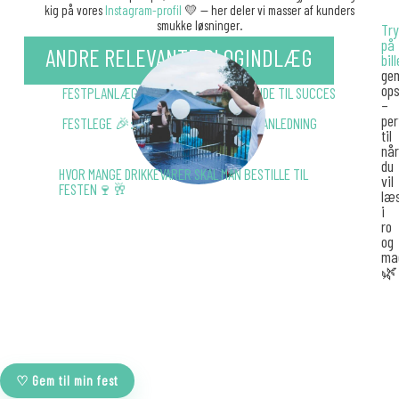
kig på vores
Instagram-profil
💛 — her deler vi masser af kunders
smukke løsninger.
Tr
på
ANDRE RELEVANTE BLOGINDLÆG
bil
ge
ops
FESTPLANLÆGNING: DIN ULTIMATIVE GUIDE TIL SUCCES
–
per
FESTLEGE 🎉: SJOVE IDÉER TIL ENHVER ANLEDNING
til
når
du
HVOR MANGE DRIKKEVARER SKAL MAN BESTILLE TIL
vil
FESTEN🍷🥂
læ
i
ro
og
ma
🌿
♡ Gem til min fest