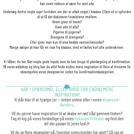
kan nemt risikere at være for sent ude.
Undersøg derfor nogle uger forinden, om der er aftalt noget i klassen. Ellers vil vi opfordre
til at få det diskuteret forældrene imellem.
Hvem giver til hvem?
Giver alle til alle?
Pigerne til pigerne?
Drengene til drengene?
Eller giver man kun til sine bedste venner/veninder?
Mange vælger at man får én rose fra klassen, med et fælles kort alle underskriver.
Vi håber, du har fået nogle gode inputs, som du kan bruge til planlægning af konfirmation.
På vores webshop og blog kan du altid finde endnu mere inspiration til flere af trinnene. Se
eksempelvis vores designserier inden for konfirmationskategorien.
HAR I SPØRGSMÅL ELLER BRUG FOR ENDNU MERE
INSPIRATION?
Vi står klar til at hjælpe jer — enten online eller i vores
showroom i
Randers
.
Vil du gerne have inspiration til at skabe en rød tråd gennem festen?
Tag et kig på vores forskellige på vores
tryksager til festen
og find den
stil der passer til jeres fest🎉
Vil du se flere eksempler på, hvordan vores kunder har gjort? Så tag et