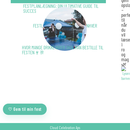
opsl
FESTPLANLÆGNING: DIN ULTIMATIVE GUIDE TIL
–
SUCCES
perf
til
når
FESTLEGE 🎉: SJOVE IDÉER TIL ENHVER
du
ANLEDNING
vil
læse
i
HVOR MANGE DRIKKEVARER SKAL MAN BESTILLE TIL
ro
FESTEN🍷🥂
og
mag
🌿
♡ Gem til min fest
Cloud Celebration Aps