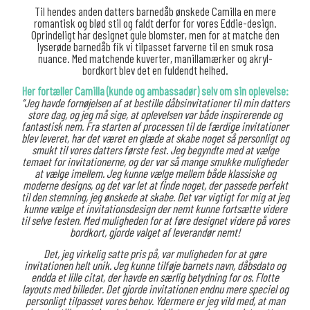
Til hendes anden datters barnedåb ønskede Camilla en mere
romantisk og blød stil og faldt derfor for vores Eddie-design.
Oprindeligt har designet gule blomster, men for at matche den
lyserøde barnedåb fik vi tilpasset farverne til en smuk rosa
nuance. Med matchende kuverter, manillamærker og akryl-
bordkort blev det en fuldendt helhed.
Her fortæller Camilla (kunde og ambassadør) selv om sin oplevelse:
“Jeg havde fornøjelsen af at bestille dåbsinvitationer til min datters
store dag, og jeg må sige, at oplevelsen var både inspirerende og
fantastisk nem. Fra starten af processen til de færdige invitationer
blev leveret, har det været en glæde at skabe noget så personligt og
smukt til vores datters første fest. Jeg begyndte med at vælge
temaet for invitationerne, og der var så mange smukke muligheder
at vælge imellem. Jeg kunne vælge mellem både klassiske og
moderne designs, og det var let at finde noget, der passede perfekt
til den stemning, jeg ønskede at skabe. Det var vigtigt for mig at jeg
kunne vælge et invitationsdesign der nemt kunne fortsætte videre
til selve festen. Med muligheden for at føre designet videre på vores
bordkort, gjorde valget af leverandør nemt!
Det, jeg virkelig satte pris på, var muligheden for at gøre
invitationen helt unik. Jeg kunne tilføje barnets navn, dåbsdato og
endda et lille citat, der havde en særlig betydning for os. Flotte
layouts med billeder. Det gjorde invitationen endnu mere speciel og
personligt tilpasset vores behov. Ydermere er jeg vild med, at man