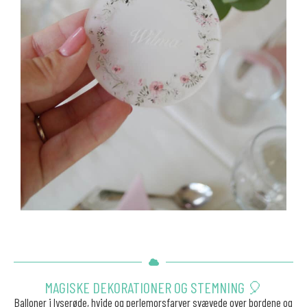
MAGISKE DEKORATIONER OG STEMNING 🎈
Balloner i lyserøde, hvide og perlemorsfarver svævede over bordene og