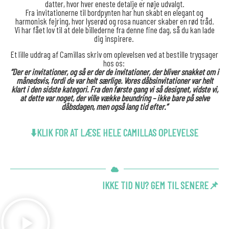
datter, hvor hver eneste detalje er nøje udvalgt.
Fra invitationerne til bordpynten har hun skabt en elegant og
harmonisk fejring, hvor lyserød og rosa nuancer skaber en rød tråd.
Vi har fået lov til at dele billederne fra denne fine dag, så du kan lade
dig inspirere.
Et lille uddrag af Camillas skriv om oplevelsen ved at bestille trygsager
hos os:
“Der er invitationer, og så er der de invitationer, der bliver snakket om i
månedsvis, fordi de var helt særlige. Vores dåbsinvitationer var helt
klart i den sidste kategori. Fra den første gang vi så designet, vidste vi,
at dette var noget, der ville vække beundring – ikke bare på selve
dåbsdagen, men også lang tid efter.”
⬇️KLIK FOR AT LÆSE HELE CAMILLAS OPLEVELSE
IKKE TID NU? GEM TIL SENERE📌