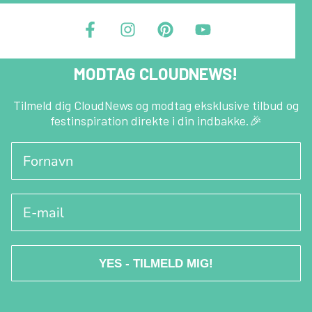
F
I
P
Y
a
n
i
o
c
s
n
u
e
t
t
t
MODTAG CLOUDNEWS!
b
a
e
u
o
g
r
b
o
r
e
e
Tilmeld dig CloudNews og modtag eksklusive tilbud og
festinspiration direkte i din indbakke.🎉
k
a
s
-
m
t
Fornavn
f
E-mail
YES - TILMELD MIG!