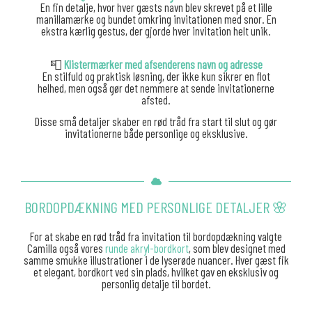
En fin detalje, hvor hver gæsts navn blev skrevet på et lille
manillamærke og bundet omkring invitationen med snor. En
ekstra kærlig gestus, der gjorde hver invitation helt unik.
📮
Klistermærker med afsenderens navn og adresse
En stilfuld og praktisk løsning, der ikke kun sikrer en flot
helhed, men også gør det nemmere at sende invitationerne
afsted.
Disse små detaljer skaber en rød tråd fra start til slut og gør
invitationerne både personlige og eksklusive.
BORDOPDÆKNING MED PERSONLIGE DETALJER 🌸
For at skabe en rød tråd fra invitation til bordopdækning valgte
Camilla også vores
runde akryl-bordkort
, som blev designet med
samme smukke illustrationer i de lyserøde nuancer. Hver gæst fik
et elegant, bordkort ved sin plads, hvilket gav en eksklusiv og
personlig detalje til bordet.