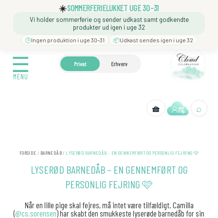
Gå
☰
☀️
SOMMERFERIELUKKET UGE 30–31
til
Vi holder sommerferie og sender udkast samt godkendte
indholdet
MENU
produkter ud igen i uge 32
🕒
Ingen produktion i uge 30–31
📦
Udkast sendes igen i uge 32
☰
🍼 BARNEDÅB
🎉 FØDSELSDAG
❓️ BESØG VORES
Privat
Erhverv
MENU
⌕
🧺
← Tilbage
FORSIDE
/
BARNEDÅB
/ LYSERØD BARNEDÅB – EN GENNEMFØRT OG PERSONLIG FEJRING 🩷
LYSERØD BARNEDÅB – EN GENNEMFØRT OG
PERSONLIG FEJRING 🩷
Når en lille pige skal fejres, må intet være tilfældigt. Camilla
(
@cs.sorensen
) har skabt den smukkeste lyserøde barnedåb for sin