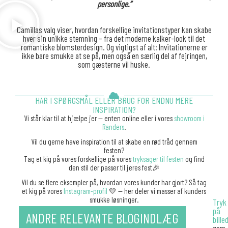
personlige.”
Camillas valg viser, hvordan forskellige invitationstyper kan skabe
hver sin unikke stemning – fra det moderne kalker-look til det
romantiske blomsterdesign. Og vigtigst af alt: Invitationerne er
ikke bare smukke at se på, men også en særlig del af fejringen,
som gæsterne vil huske.
HAR I SPØRGSMÅL ELLER BRUG FOR ENDNU MERE
INSPIRATION?
Vi står klar til at hjælpe jer — enten online eller i vores
showroom i
Randers
.
Vil du gerne have inspiration til at skabe en rød tråd gennem
festen?
Tag et kig på vores forskellige på vores
tryksager til festen
og find
den stil der passer til jeres fest🎉
Vil du se flere eksempler på, hvordan vores kunder har gjort? Så tag
et kig på vores
Instagram-profil
💛 — her deler vi masser af kunders
smukke løsninger.
Tryk
på
ANDRE RELEVANTE BLOGINDLÆG
bille
gem