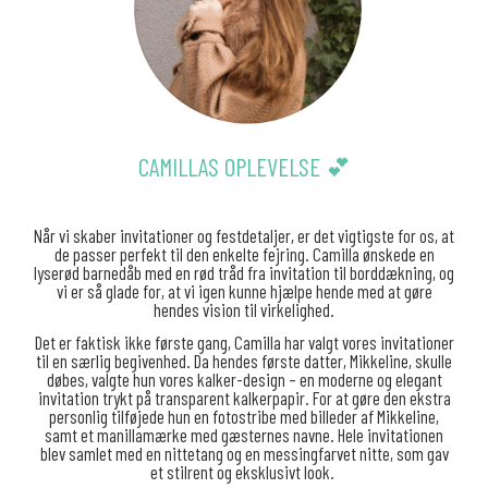
CAMILLAS OPLEVELSE 💕
Når vi skaber invitationer og festdetaljer, er det vigtigste for os, at
de passer perfekt til den enkelte fejring. Camilla ønskede en
lyserød barnedåb med en rød tråd fra invitation til borddækning, og
vi er så glade for, at vi igen kunne hjælpe hende med at gøre
hendes vision til virkelighed.
Det er faktisk ikke første gang, Camilla har valgt vores invitationer
til en særlig begivenhed. Da hendes første datter, Mikkeline, skulle
døbes, valgte hun vores kalker-design – en moderne og elegant
invitation trykt på transparent kalkerpapir. For at gøre den ekstra
personlig tilføjede hun en fotostribe med billeder af Mikkeline,
samt et manillamærke med gæsternes navne. Hele invitationen
blev samlet med en nittetang og en messingfarvet nitte, som gav
et stilrent og eksklusivt look.