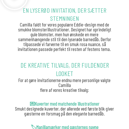
EN LYSERØD INVITATION, DER SÆTTER
STEMNINGEN
Camilla faldt for vores populære Eddie-design med de
smukke blomsterillustrationer. Designet har oprindeligt
gule blomster, men hun ønskede en mere
sammenhængende stil til den lyserøde barnedåb.
Derfor
tilpassede vi farverne til en smuk rosa nuance, så
invitationen passede perfekt til resten af festens tema.
DE KREATIVE TILVALG, DER FULDENDER
LOOKET
For at gøre invitationerne endnu mere personlige valgte
Camilla
flere af vores kreative tilvalg:
💌Kuverter med matchende illustrationer
Smukt designede kuverter, der allerede ved første blik giver
gæsterne en forsmag på den elegante barnedåb.
🏷️Manillamærker med gæsternes navne