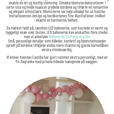
skabte en let og festlig stemning. Smukke blomsterdekorationer i
sarte rosa og hvide nuancer prydede bordene og tilførte en romantisk
og elegant atmosfære. Blomsterne var nøje udvalgt for at matche
invitationernes design og bordkortenes fine illustrationer, hvilket
skabte en harmonisk helhed.
Da mørket faldt på, tændtes LED ballonerne, som kastede et varmt og
hyggeligt skær over festen. LED ballonerne kan anskaffes flere steder,
men vi anbefaler
Ballonerne fra Party in a box
Små, personlige detaljer som billeder, konfetti og blomsterhoveder
spredt på bordene tilføjede endnu mere charme og gjorde barnedåben
ekstra mindeværdig.
Vi elsker hvordan Camilla har gjort rummet ekstra personligt, med en
fin flagranke med private billeder hængende på væggen.