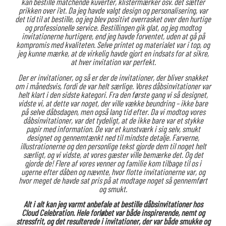
kan bestille matchende kuverter, klistermærker osv. det sætter
prikken over i’et. Da jeg havde valgt design og personalisering, var
det tid til at bestille, og jeg blev positivt overrasket over den hurtige
og professionelle service. Bestillingen gik glat, og jeg modtog
invitationerne hurtigere, end jeg havde forventet, uden at gå på
kompromis med kvaliteten. Selve printet og materialet var i top, og
jeg kunne mærke, at de virkelig havde gjort en indsats for at sikre,
at hver invitation var perfekt.
Der er invitationer, og så er der de invitationer, der bliver snakket
om i månedsvis, fordi de var helt særlige. Vores dåbsinvitationer var
helt klart i den sidste kategori. Fra den første gang vi så designet,
vidste vi, at dette var noget, der ville vække beundring – ikke bare
på selve dåbsdagen, men også lang tid efter. Da vi modtog vores
dåbsinvitationer, var det tydeligt, at de ikke bare var et stykke
papir med information. De var et kunstværk i sig selv, smukt
designet og gennemtænkt ned til mindste detalje. Farverne,
illustrationerne og den personlige tekst gjorde dem til noget helt
særligt, og vi vidste, at vores gæster ville bemærke det. Og det
gjorde de! Flere af vores venner og familie kom tilbage til os i
ugerne efter dåben og nævnte, hvor flotte invitationerne var, og
hvor meget de havde sat pris på at modtage noget så gennemført
og smukt.
Alt i alt kan jeg varmt anbefale at bestille dåbsinvitationer hos
Cloud Celebration. Hele forløbet var både inspirerende, nemt og
stressfrit, og det resulterede i invitationer, der var både smukke og