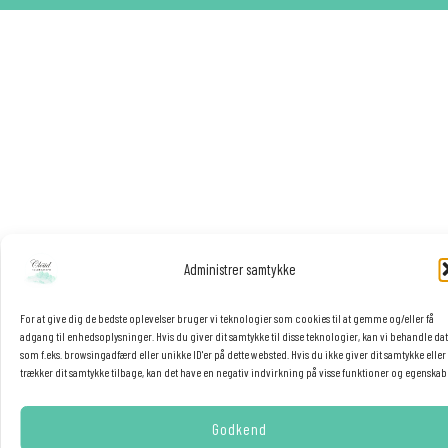
Administrer samtykke
For at give dig de bedste oplevelser bruger vi teknologier som cookies til at gemme og/eller få
adgang til enhedsoplysninger. Hvis du giver dit samtykke til disse teknologier, kan vi behandle da
som f.eks. browsingadfærd eller unikke ID'er på dette websted. Hvis du ikke giver dit samtykke eller
trækker dit samtykke tilbage, kan det have en negativ indvirkning på visse funktioner og egenskab
Godkend