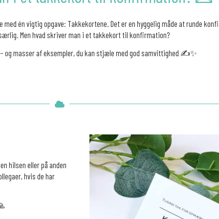
age med én vigtig opgave: Takkekortene. Det er en hyggelig måde at runde konfi
særlig. Men hvad skriver man i et takkekort til konfirmation?
d – og masser af eksempler, du kan stjæle med god samvittighed ✍️✨
en hilsen eller på anden
llegaer, hvis de har
🙏