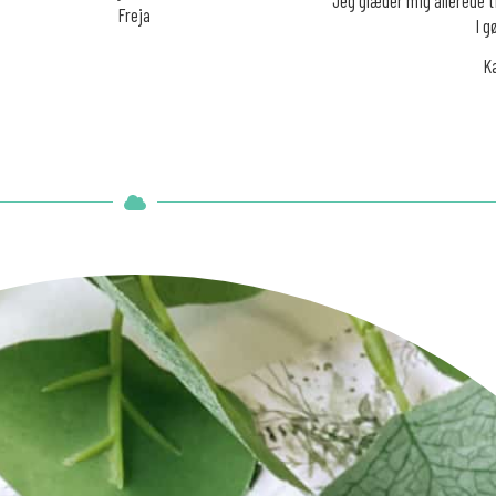
Freja
I g
K