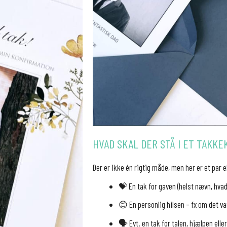
HVAD SKAL DER STÅ I ET TAKKEK
Der er ikke én rigtig måde, men her er et par
💝 En tak for gaven (helst nævn, hvad
😊 En personlig hilsen – fx om det va
🗣️ Evt. en tak for talen, hjælpen ell