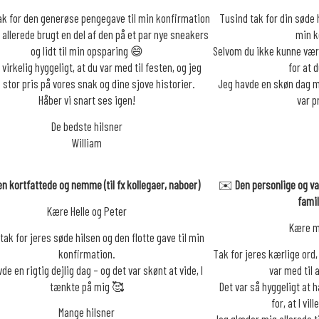
ak for den generøse pengegave til min konfirmation
Tusind tak for din søde h
r allerede brugt en del af den på et par nye sneakers
min k
og lidt til min opsparing 😄
Selvom du ikke kunne være 
 virkelig hyggeligt, at du var med til festen, og jeg
for at 
 stor pris på vores snak og dine sjove historier.
Jeg havde en skøn dag m
Håber vi snart ses igen!
var p
De bedste hilsner
William
en kortfattede og nemme (til fx kollegaer, naboer)
✉️
Den personlige og va
fami
Kære Helle og Peter
Kære m
tak for jeres søde hilsen og den flotte gave til min
konfirmation.
Tak for jeres kærlige ord
de en rigtig dejlig dag – og det var skønt at vide, I
var med til 
tænkte på mig 🥰
Det var så hyggeligt at h
for, at I vi
Mange hilsner
Jeg glæder mig allerede ti