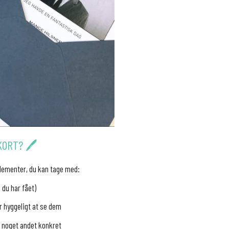
ORT? 🖊️
 elementer, du kan tage med:
 du har fået)
r hyggeligt at se dem
er noget andet konkret