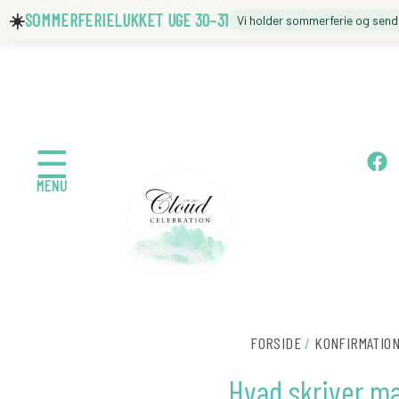
Gå
☀️
SOMMERFERIELUKKET UGE 30–31
Vi holder sommerferie og sen
til
indholdet
🍼 BARNEDÅB
🎉 FØDSELSDAG
F
☰
a
MENU
c
e
b
o
← Tilbage
o
k
FORSIDE
/
KONFIRMATIO
Hvad skriver ma