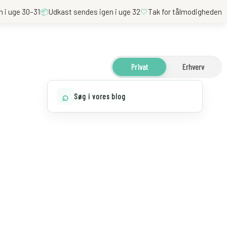
n i uge 30–31
📦
Udkast sendes igen i uge 32
🤍
Tak for tålmodigheden
Privat
Erhverv
⌕
Søg i vores blog