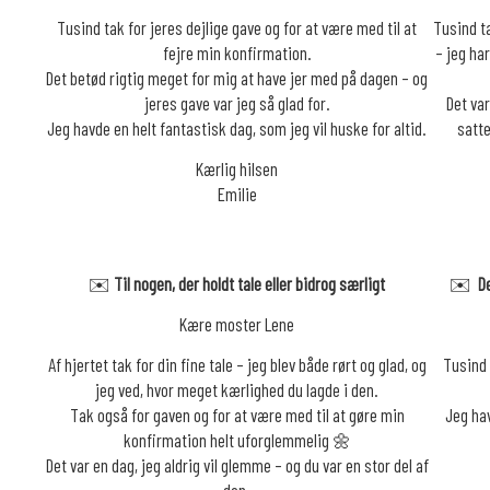
Tusind tak for jeres dejlige gave og for at være med til at
Tusind t
fejre min konfirmation.
– jeg ha
Det betød rigtig meget for mig at have jer med på dagen – og
jeres gave var jeg så glad for.
Det var
Jeg havde en helt fantastisk dag, som jeg vil huske for altid.
satte
Kærlig hilsen
Emilie
✉️
Til nogen, der holdt tale eller bidrog særligt
✉️
D
Kære moster Lene
Af hjertet tak for din fine tale – jeg blev både rørt og glad, og
Tusind 
jeg ved, hvor meget kærlighed du lagde i den.
Tak også for gaven og for at være med til at gøre min
Jeg hav
konfirmation helt uforglemmelig 🌼
Det var en dag, jeg aldrig vil glemme – og du var en stor del af
den.