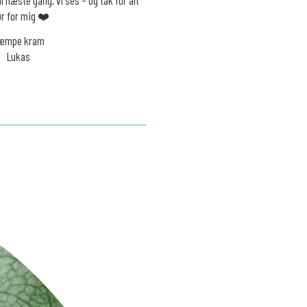
ør for mig ❤️
æmpe kram
Lukas