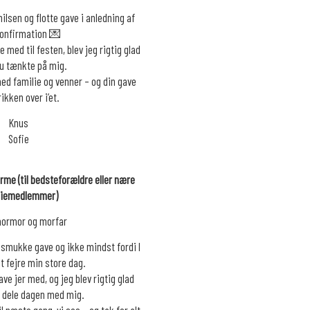
ilsen og flotte gave i anledning af
onfirmation 💌
med til festen, blev jeg rigtig glad
du tænkte på mig.
ed familie og venner – og din gave
rikken over i’et.
Knus
Sofie
rme (til bedsteforældre eller nære
liemedlemmer)
ormor og morfar
, smukke gave og ikke mindst fordi I
at fejre min store dag.
ave jer med, og jeg blev rigtig glad
lle dele dagen med mig.
l næste gang, vi ses – og tak for alt