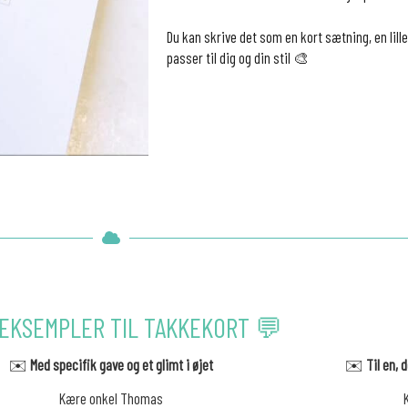
Du kan skrive det som en kort sætning, en lille 
passer til dig og din stil 🎨
EKSEMPLER TIL TAKKEKORT 💬
✉️
Med specifik gave og et glimt i øjet
✉️
Til en,
Kære onkel Thomas