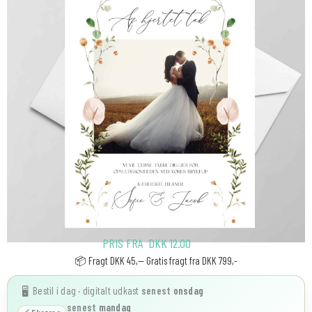
PRIS FRA
DKK
12.00
📦 Fragt DKK 45,-- Gratis fragt fra DKK 799,-
Bestil i dag · digitalt udkast
senest
onsdag
🖥️
senest
mandag