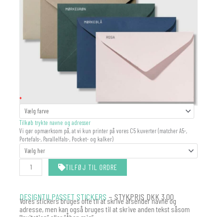
KUVERT
*
antal
Tilkøb trykte navne og adresser
Vi gør opmærksom på, at vi kun printer på vores C5 kuverter (matcher A5-,
Portefals-, Parallelfals-, Pocket- og kalker)
TILFØJ TIL ORDRE
DESIGNTILPASSET STICKERS
– STYKPRIS DKK 3.00
Vores stickers bruges ofte til at skrive afsender navne og
adresse, men kan også bruges til at skrive anden tekst såsom