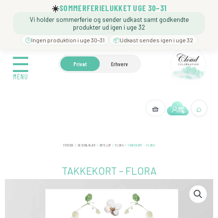
Gå
☀️
SOMMERFERIELUKKET UGE 30–31
til
Vi holder sommerferie og sender udkast samt godkendte
indholdet
produkter ud igen i uge 32
🕒
Ingen produktion i uge 30–31
📦
Udkast sendes igen i uge 32
☰
☰
🍼 BARNEDÅB
🎉 FØDSELSDAG
❓️ BESØG VORE
Privat
Erhverv
MENU
MENU
⌕
🧺
← Tilbage
FORSIDE
/
DESIGNLINJER
/
BRYLLUP
/
FLORA
/ TAKKEKORT – FLORA
TAKKEKORT – FLORA