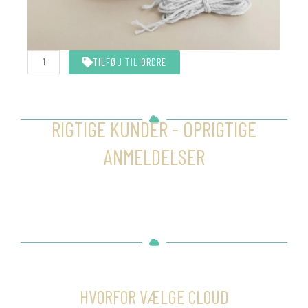
Hvid
TILFØJ TIL ORDRE
snor
10
meter
antal
RIGTIGE KUNDER - OPRIGTIGE
ANMELDELSER
HVORFOR VÆLGE CLOUD