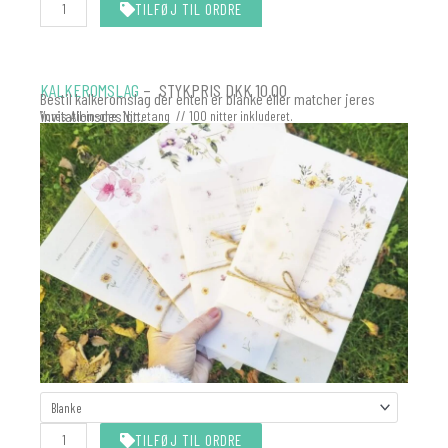
TILFØJ TIL ORDRE
KALKEROMSLAG
– STYKPRIS DKK 10.00
Bestil kalkeromslag der enten er blanke eller matcher jeres
invitationsdesign.
Vores All-in-one Nittetang // 100 nitter inkluderet.
KALKEROMSLAG
MATCHER
INVITATIONEN
TILFØJ TIL ORDRE