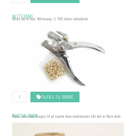
antal
NITTETANG
Vores All-in-one Nittetang // 100 nitter inkluderet.
Nittetang
TILFØJ TIL ORDRE
All-
In-
One
(Eyelet)
RUSTIK SNOR
Vores snor kan bruges til at samle dine invitationer når der er flere dele.
antal