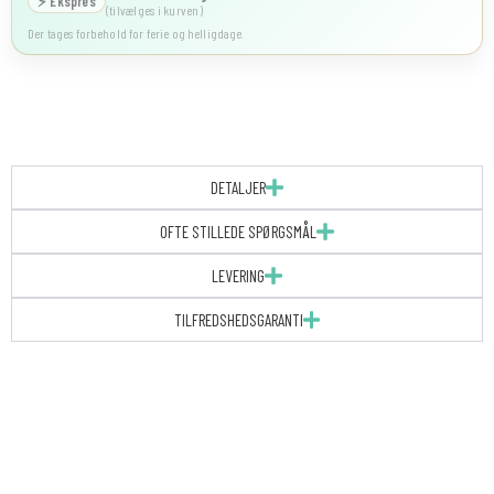
⚡ Ekspres
(tilvælges i kurven)
Der tages forbehold for ferie og helligdage.
DETALJER
OFTE STILLEDE SPØRGSMÅL
LEVERING
TILFREDSHEDSGARANTI
TAKKEKORT
-
FLORA
antal