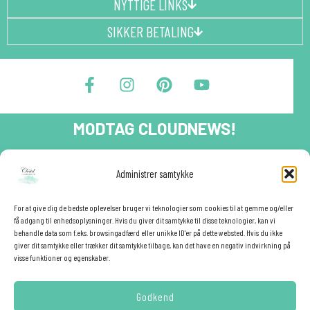
NYTTIGE LINKS
SIKKER BETALING
F
I
P
Y
a
n
i
o
c
s
n
u
e
t
t
t
MODTAG CLOUDNEWS!
b
a
e
u
o
g
r
b
o
r
e
e
Tilmeld dig CloudNews og modtag eksklusive tilbud og
Administrer samtykke
festinspiration direkte i din indbakke.🎉
k
a
s
-
m
t
Fornavn
f
For at give dig de bedste oplevelser bruger vi teknologier som cookies til at gemme og/eller
få adgang til enhedsoplysninger. Hvis du giver dit samtykke til disse teknologier, kan vi
behandle data som f.eks. browsingadfærd eller unikke ID'er på dette websted. Hvis du ikke
giver dit samtykke eller trækker dit samtykke tilbage, kan det have en negativ indvirkning på
E-mail
✕
visse funktioner og egenskaber.
Godkend