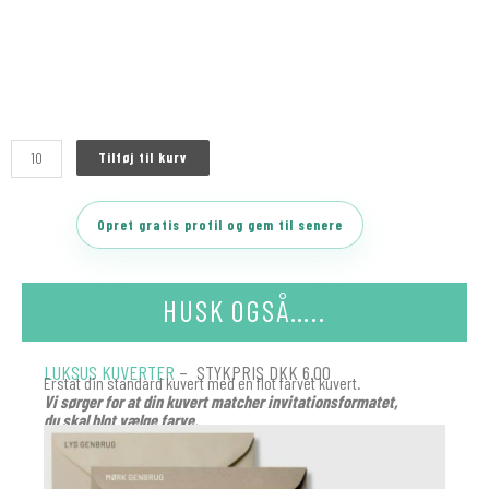
Tilføj til kurv
Opret gratis profil og gem til senere
HUSK OGSÅ…..
LUKSUS KUVERTER
– STYKPRIS DKK 6.00
Erstat din standard kuvert med en flot farvet kuvert.
Vi sørger for at din kuvert matcher invitationsformatet,
du skal blot vælge farve.