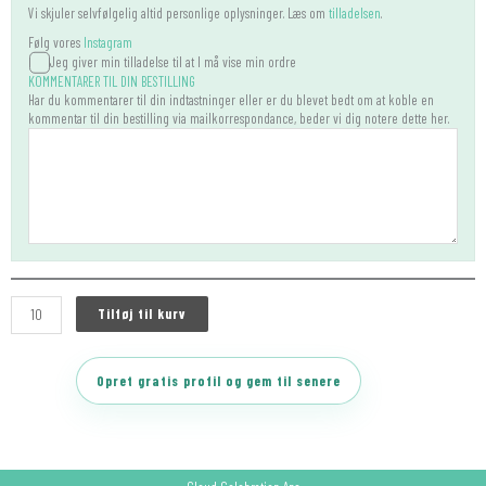
Vi skjuler selvfølgelig altid personlige oplysninger. Læs om
tilladelsen
.
Følg vores
Instagram
Jeg giver min tilladelse til at I må vise min ordre
KOMMENTARER TIL DIN BESTILLING
Har du kommentarer til din indtastninger eller er du blevet bedt om at koble en
kommentar til din bestilling via mailkorrespondance, beder vi dig notere dette her.
Tilføj til kurv
Opret gratis profil og gem til senere