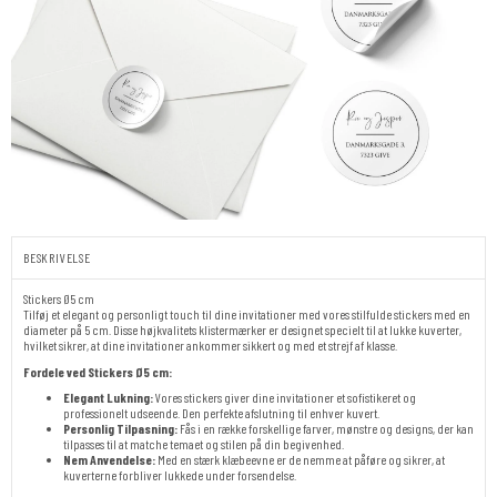
BESKRIVELSE
Stickers Ø5 cm
Tilføj et elegant og personligt touch til dine invitationer med vores stilfulde stickers med en
diameter på 5 cm. Disse højkvalitets klistermærker er designet specielt til at lukke kuverter,
hvilket sikrer, at dine invitationer ankommer sikkert og med et strejf af klasse.
Fordele ved Stickers Ø5 cm:
Elegant Lukning:
Vores stickers giver dine invitationer et sofistikeret og
professionelt udseende. Den perfekte afslutning til enhver kuvert.
Personlig Tilpasning:
Fås i en række forskellige farver, mønstre og designs, der kan
tilpasses til at matche temaet og stilen på din begivenhed.
Nem Anvendelse:
Med en stærk klæbeevne er de nemme at påføre og sikrer, at
kuverterne forbliver lukkede under forsendelse.