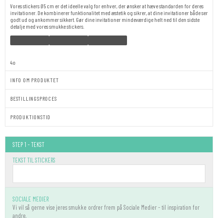
Vores stickers Ø5 cm er det ideelle valg for enhver, der ønsker at hæve standarden for deres
invitationer. De kombinerer funktionalitet med æstetik og sikrer, at dine invitationer både ser
godt ud og ankommer sikkert. Gør dine invitationer mindeværdige helt ned til den sidste
detalje med vores smukke stickers.
4o
INFO OM PRODUKTET
BESTILLINGSPROCES
PRODUKTIONSTID
Stickers
STEP 1 - TEKST
-
Arnold
TEKST TIL STICKERS
antal
SOCIALE MEDIER
Vi vil så gerne vise jeres smukke ordrer frem på Sociale Medier - til inspiration for
andre.