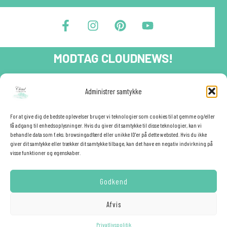
F
I
P
Y
a
n
i
o
c
s
n
u
e
t
t
t
MODTAG CLOUDNEWS!
b
a
e
u
o
g
r
b
o
r
e
e
Tilmeld dig CloudNews og modtag eksklusive tilbud og
Administrer samtykke
festinspiration direkte i din indbakke.🎉
k
a
s
-
m
t
Fornavn
f
For at give dig de bedste oplevelser bruger vi teknologier som cookies til at gemme og/eller
få adgang til enhedsoplysninger. Hvis du giver dit samtykke til disse teknologier, kan vi
behandle data som f.eks. browsingadfærd eller unikke ID'er på dette websted. Hvis du ikke
giver dit samtykke eller trækker dit samtykke tilbage, kan det have en negativ indvirkning på
E-mail
✕
visse funktioner og egenskaber.
Godkend
YES - TILMELD MIG!
Afvis
Hemmelig rabat ❤️
Privatlivspolitik