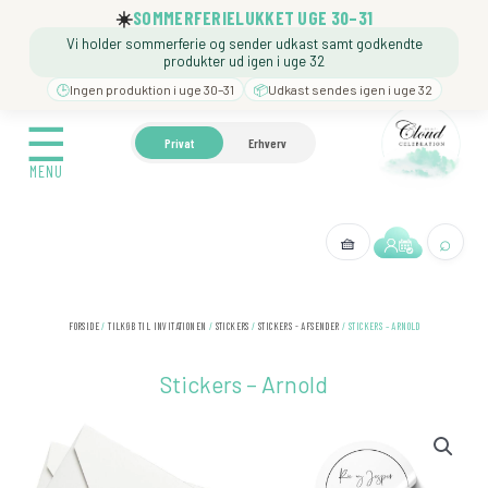
Gå
☀️
SOMMERFERIELUKKET UGE 30–31
til
Vi holder sommerferie og sender udkast samt godkendte
indholdet
produkter ud igen i uge 32
🕒
Ingen produktion i uge 30–31
📦
Udkast sendes igen i uge 32
☰
☰
🍼 BARNEDÅB
🎉 FØDSELSDAG
❓️ BESØG VORE
Privat
Erhverv
MENU
MENU
⌕
🧺
← Tilbage
FORSIDE
/
TILKØB TIL INVITATIONEN
/
STICKERS
/
STICKERS - AFSENDER
/ STICKERS – ARNOLD
Stickers – Arnold