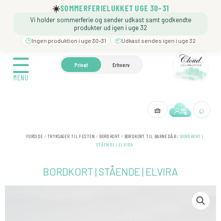
Gå
☀️
SOMMERFERIELUKKET UGE 30–31
til
Vi holder sommerferie og sender udkast samt godkendte
indholdet
produkter ud igen i uge 32
🕒
Ingen produktion i uge 30–31
📦
Udkast sendes igen i uge 32
☰
☰
🍼 BARNEDÅB
🎉 FØDSELSDAG
❓️ BESØG VORE
Privat
Erhverv
MENU
MENU
⌕
🧺
← Tilbage
FORSIDE
/
TRYKSAGER TIL FESTEN
/
BORDKORT
/
BORDKORT TIL BARNEDÅB
/ BORDKORT |
STÅENDE | ELVIRA
BORDKORT | STÅENDE | ELVIRA