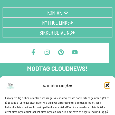
KONTAKT
NYTTIGE LINKS
SIKKER BETALING
F
I
P
Y
a
n
i
o
c
s
n
u
e
t
t
t
MODTAG CLOUDNEWS!
b
a
e
u
o
g
r
b
o
r
e
e
Tilmeld dig CloudNews og modtag eksklusive tilbud og
Administrer samtykke
festinspiration direkte i din indbakke.🎉
k
a
s
-
m
t
Fornavn
f
For at give dig de bedste oplevelser bruger vi teknologier som cookies til at gemme og/eller
få adgang til enhedsoplysninger. Hvis du giver dit samtykke til disse teknologier, kan vi
behandle data som f.eks. browsingadfærd eller unikke ID'er på dette websted. Hvis du ikke
giver dit samtykke eller trækker dit samtykke tilbage, kan det have en negativ indvirkning på