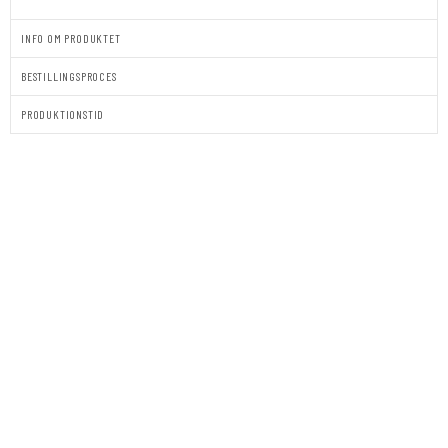
INFO OM PRODUKTET
BESTILLINGSPROCES
PRODUKTIONSTID
BORDKORT
|
STÅENDE
|
ELVIRA
antal