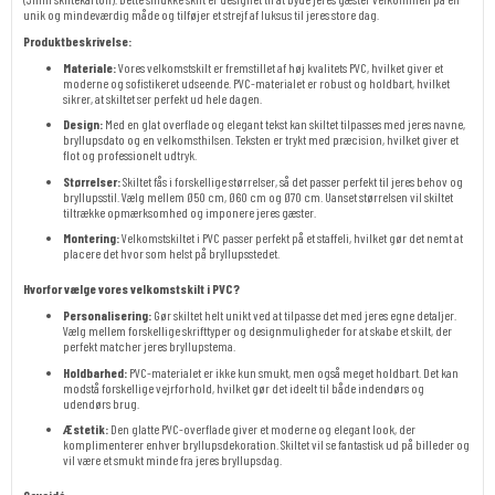
unik og mindeværdig måde og tilføjer et strejf af luksus til jeres store dag.
Produktbeskrivelse:
Materiale:
Vores velkomstskilt er fremstillet af høj kvalitets PVC, hvilket giver et
moderne og sofistikeret udseende. PVC-materialet er robust og holdbart, hvilket
sikrer, at skiltet ser perfekt ud hele dagen.
Design:
Med en glat overflade og elegant tekst kan skiltet tilpasses med jeres navne,
bryllupsdato og en velkomsthilsen. Teksten er trykt med præcision, hvilket giver et
flot og professionelt udtryk.
Størrelser:
Skiltet fås i forskellige størrelser, så det passer perfekt til jeres behov og
bryllupsstil. Vælg mellem Ø50 cm, Ø60 cm og Ø70 cm. Uanset størrelsen vil skiltet
tiltrække opmærksomhed og imponere jeres gæster.
Montering:
Velkomstskiltet i PVC passer perfekt på et staffeli, hvilket gør det nemt at
placere det hvor som helst på bryllupsstedet.
Hvorfor vælge vores velkomstskilt i PVC?
Personalisering:
Gør skiltet helt unikt ved at tilpasse det med jeres egne detaljer.
Vælg mellem forskellige skrifttyper og designmuligheder for at skabe et skilt, der
perfekt matcher jeres bryllupstema.
Holdbarhed:
PVC-materialet er ikke kun smukt, men også meget holdbart. Det kan
modstå forskellige vejrforhold, hvilket gør det ideelt til både indendørs og
udendørs brug.
Æstetik:
Den glatte PVC-overflade giver et moderne og elegant look, der
komplimenterer enhver bryllupsdekoration. Skiltet vil se fantastisk ud på billeder og
vil være et smukt minde fra jeres bryllupsdag.