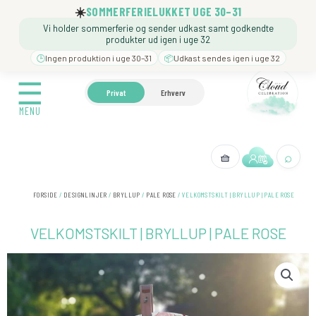
Gå
☀️
SOMMERFERIELUKKET UGE 30–31
til
Vi holder sommerferie og sender udkast samt godkendte
indholdet
produkter ud igen i uge 32
🕒
Ingen produktion i uge 30–31
📦
Udkast sendes igen i uge 32
☰
☰
🍼 BARNEDÅB
🎉 FØDSELSDAG
❓️ BESØG VORE
Privat
Erhverv
MENU
MENU
⌕
🧺
← Tilbage
FORSIDE
/
DESIGNLINJER
/
BRYLLUP
/
PALE ROSE
/ VELKOMSTSKILT | BRYLLUP | PALE ROSE
VELKOMSTSKILT | BRYLLUP | PALE ROSE