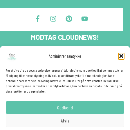
F
I
P
Y
a
n
i
o
c
s
n
u
e
t
t
t
MODTAG CLOUDNEWS!
b
a
e
u
o
g
r
b
o
r
e
e
Tilmeld dig CloudNews og modtag eksklusive tilbud og
Administrer samtykke
festinspiration direkte i din indbakke.🎉
k
a
s
-
m
t
Fornavn
f
For at give dig de bedste oplevelser bruger vi teknologier som cookies til at gemme og/eller
få adgang til enhedsoplysninger. Hvis du giver dit samtykke til disse teknologier, kan vi
behandle data som f.eks. browsingadfærd eller unikke ID'er på dette websted. Hvis du ikke
giver dit samtykke eller trækker dit samtykke tilbage, kan det have en negativ indvirkning på
E-mail
✕
visse funktioner og egenskaber.
Godkend
YES - TILMELD MIG!
Afvis