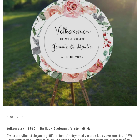
BESKRIVELSE
Velkomstskilt i PVC til Bryllup – Et elegant første indtryk
Giv jeres bryllup et elegant og stilfuldt første indtryk med vores eksklusive velkomstskilt i PVC
(3mm skiltekarton). Dette smukke skilt er designet til at byde jeres gæster velkommen på en