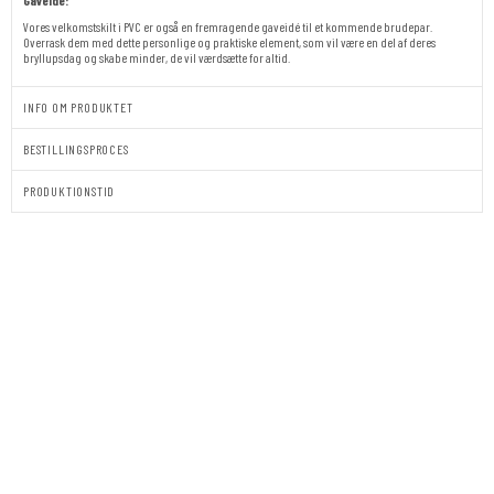
Gaveidé:
Vores velkomstskilt i PVC er også en fremragende gaveidé til et kommende brudepar.
Overrask dem med dette personlige og praktiske element, som vil være en del af deres
bryllupsdag og skabe minder, de vil værdsætte for altid.
INFO OM PRODUKTET
BESTILLINGSPROCES
PRODUKTIONSTID
VELKOMSTSKILT
|
BRYLLUP
|
PALE
ROSE
antal