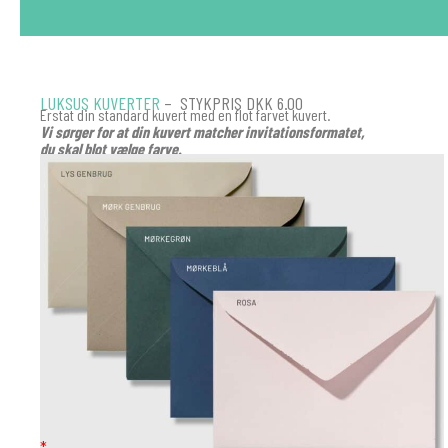
LUKSUS KUVERTER
– STYKPRIS DKK 6.00
Erstat din standard kuvert med en flot farvet kuvert.
Vi sørger for at din kuvert matcher invitationsformatet,
du skal blot vælge farve.
KUVERT
*