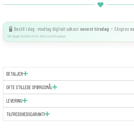
Bestil i dag · modtag digitalt udkast
senest
tirsdag
⚡
Ekspres
s
🖥️
Der tages forbehold for ferie og helligdage.
DETALJER
OFTE STILLEDE SPØRGSMÅL
LEVERING
TILFREDSHEDSGARANTI