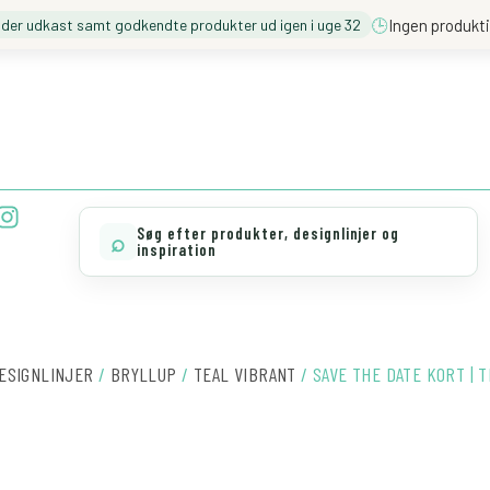
🕒
Ingen produkti
nder udkast samt godkendte produkter ud igen i uge 32
❓️ BESØG VORES FAQ
💖 MØD TEAM CLOUD
I
n
Søg efter produkter, designlinjer og
⌕
s
inspiration
t
a
g
r
ESIGNLINJER
/
BRYLLUP
/
TEAL VIBRANT
/ SAVE THE DATE KORT | 
a
m