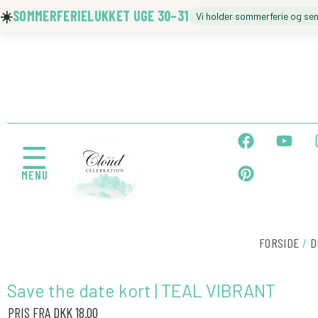
Gå
☀️
SOMMERFERIELUKKET UGE 30–31
Vi holder sommerferie og se
til
indholdet
🍼 BARNEDÅB
🎉 FØDSELSDAG
F
P
Y
a
i
o
☰
c
n
u
MENU
e
t
t
b
e
u
← Tilbage
o
r
b
o
e
e
FORSIDE
/
D
k
s
t
Save the date kort | TEAL VIBRANT
PRIS FRA
DKK
18.00