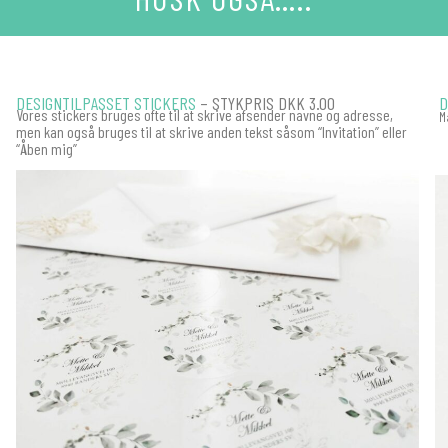
DESIGNTILPASSET STICKERS
– STYKPRIS DKK 3.00
D
Vores stickers bruges ofte til at skrive afsender navne og adresse,
M
men kan også bruges til at skrive anden tekst såsom “Invitation” eller
“Åben mig”