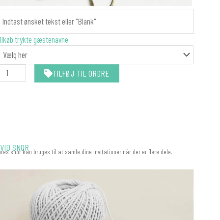
ANILLAMÆRKER
ATCHER
ilkøb trykte gæstenavne
IN
NVITATION
ntal
TILFØJ TIL ORDRE
VID SNOR
ores snor kan bruges til at samle dine invitationer når der er flere dele.