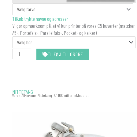
antal
Tilkøb trykte navne og adresser
Vi gør opmærksom på, at vi kun printer på vores C5 kuverter (matcher
A5-, Portefals-, Parallelfals-, Pocket- og kalker)
TILFØJ TIL ORDRE
NITTETANG
Vores All-in-one Nittetang // 100 nitter inkluderet.