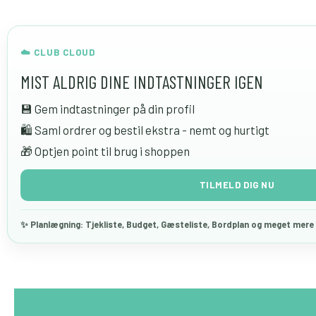
☁️ CLUB CLOUD
MIST ALDRIG DINE INDTASTNINGER IGEN
💾 Gem indtastninger på din profil
🛍 Saml ordrer og bestil ekstra - nemt og hurtigt
🎁 Optjen point til brug i shoppen
TILMELD DIG NU
✨ Planlægning: Tjekliste, Budget, Gæsteliste, Bordplan og meget mer