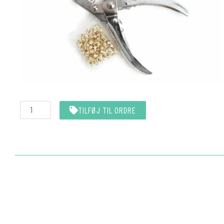
Nittetang
TILFØJ TIL ORDRE
All-
In-
One
(Eyelet)
antal