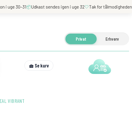
on i uge 30–31
📦
Udkast sendes igen i uge 32
🤍
Tak for tålmodighede
Privat
Erhverv
🧺 Se kurv
TEAL VIBRANT