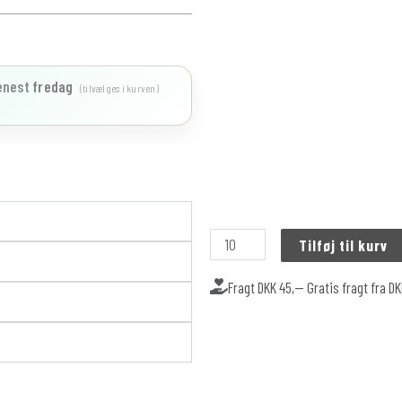
enest
fredag
(tilvælges i kurven)
Tilføj til kurv
Fragt DKK 45,-- Gratis fragt fra D