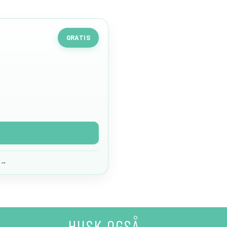
GRATIS
e →
HUSK OGSÅ…..