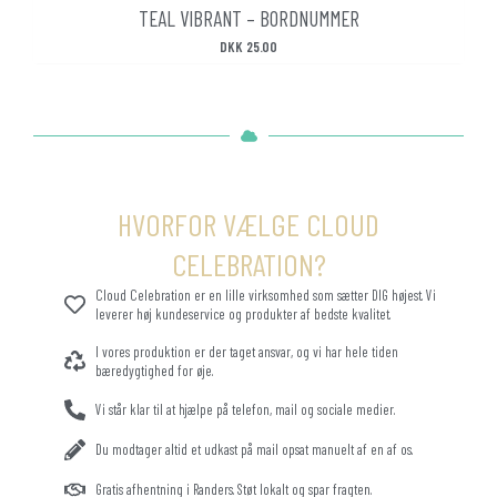
TEAL VIBRANT – BORDNUMMER
DKK
25.00
HVORFOR VÆLGE CLOUD
CELEBRATION?
Cloud Celebration er en lille virksomhed som sætter DIG højest. Vi
leverer høj kundeservice og produkter af bedste kvalitet.
I vores produktion er der taget ansvar, og vi har hele tiden
bæredygtighed for øje.
Vi står klar til at hjælpe på telefon, mail og sociale medier.
Du modtager altid et udkast på mail opsat manuelt af en af os.
Gratis afhentning i Randers. Støt lokalt og spar fragten.