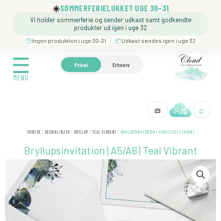
Gå
☀️
SOMMERFERIELUKKET UGE 30–31
til
Vi holder sommerferie og sender udkast samt godkendte
indholdet
produkter ud igen i uge 32
🕒
Ingen produktion i uge 30–31
📦
Udkast sendes igen i uge 32
☰
☰
🍼 BARNEDÅB
🎉 FØDSELSDAG
❓️ BESØG VORE
Privat
Erhverv
MENU
MENU
⌕
🧺
← Tilbage
FORSIDE
/
DESIGNLINJER
/
BRYLLUP
/
TEAL VIBRANT
/ BRYLLUPSINVITATION | A5/A6 | TEAL VIBRANT
Bryllupsinvitation | A5/A6 | Teal Vibrant