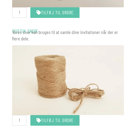
Hvid
TILFØJ TIL ORDRE
snor
10
meter
antal
RUSTIK SNOR
Vores snor kan bruges til at samle dine invitationer når der er
flere dele.
Rustik
TILFØJ TIL ORDRE
snor
10
meter