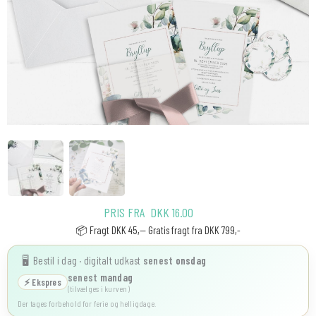
PRIS FRA
DKK
16.00
📦 Fragt DKK 45,-- Gratis fragt fra DKK 799,-
Bestil i dag · digitalt udkast
senest
onsdag
🖥️
senest
mandag
⚡ Ekspres
(tilvælges i kurven)
Der tages forbehold for ferie og helligdage.