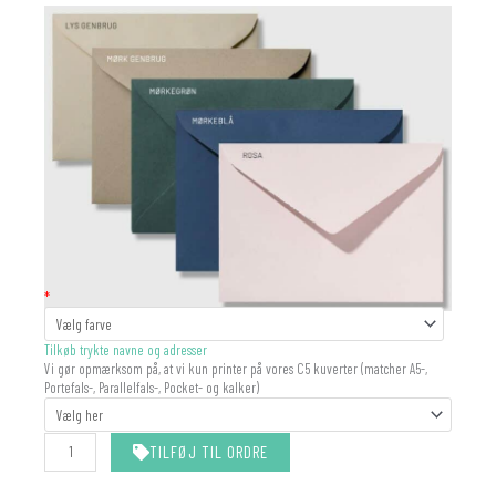
KUVERT
*
antal
Tilkøb trykte navne og adresser
Vi gør opmærksom på, at vi kun printer på vores C5 kuverter (matcher A5-,
Portefals-, Parallelfals-, Pocket- og kalker)
TILFØJ TIL ORDRE