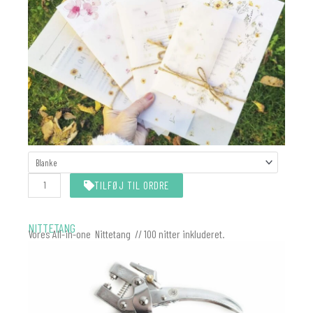
KALKEROMSLAG
MATCHER
INVITATIONEN
TILFØJ TIL ORDRE
antal
NITTETANG
Vores All-in-one Nittetang // 100 nitter inkluderet.