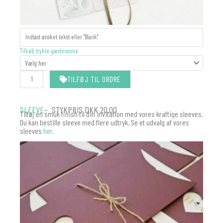
MANILLAMÆRKER
-
MATCHER
Tilkøb trykte gæstenavne
DIN
INVITATION
antal
TILFØJ TIL ORDRE
SLEEVE
– STYKPRIS DKK 20.00
Tilføj en smuk finish til din invitation med vores kraftige sleeves.
Du kan bestille sleeve med flere udtryk. Se et udvalg af vores
sleeves
her.