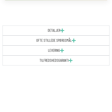
DETALJER
OFTE STILLEDE SPØRGSMÅL
LEVERING
TILFREDSHEDSGARANTI
Bryllupsinvitation
|
A5/A6
|
Teal
Vibrant
antal