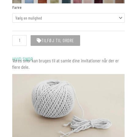
Silkebånd
Farve
|
15mm
|
50m
antal
TILFØJ TIL ORDRE
HVID SNOR
Vores snor kan bruges til at samle dine invitationer når der er
flere dele.