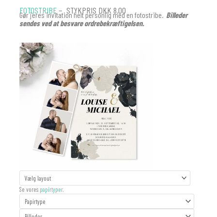
FOTOSTRIBE
– STYKPRIS DKK 8.00
Gør jeres invitation helt personlig med en fotostribe.
Billeder
sendes ved at besvare ordrebekræftigelsen.
FOTOSTRIBE
BRYLLUP
Se vores
papirtyper
.
antal