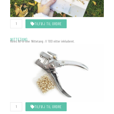
KALKEROMSLAG
TILFØJ TIL ORDRE
A5
antal
NITTETANG
Vores All-in-one Nittetang // 100 nitter inkluderet.
Nittetang
TILFØJ TIL ORDRE
All-
In-