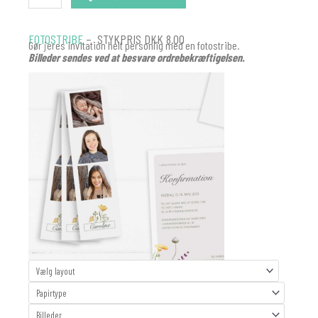
FOTOSTRIBE
– STYKPRIS DKK 8.00
Gør jeres invitation helt personlig med en fotostribe.
Billeder sendes ved at besvare ordrebekræftigelsen.
Fotostribe
Barnedåb
antal