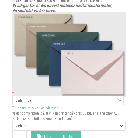
Vi sørger for at din kuvert matcher invitationsformatet,
du skal blot vælge farve.
KUVERT
*
antal
Tilkøb trykte navne og adresser
Vi gør opmærksom på, at vi kun printer på vores C5 kuverter (matcher A5-,
Portefals-, Parallelfals-, Pocket- og kalker)
TILFØJ TIL ORDRE