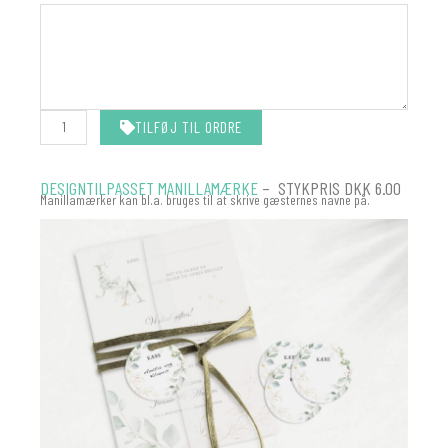
-
MATCHER
DIN
INVITATION
antal
TILFØJ TIL ORDRE
DESIGNTILPASSET MANILLAMÆRKE
– STYKPRIS DKK 6.00
Manillamærker kan bl.a. bruges til at skrive gæsternes navne på.