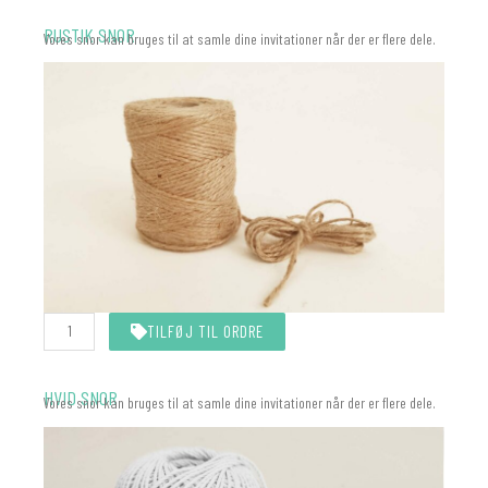
One
(Eyelet)
RUSTIK SNOR
Vores snor kan bruges til at samle dine invitationer når der er flere dele.
antal
Rustik
TILFØJ TIL ORDRE
snor
10
meter
antal
HVID SNOR
Vores snor kan bruges til at samle dine invitationer når der er flere dele.