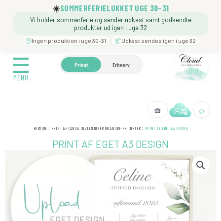
Gå
☀️
SOMMERFERIELUKKET UGE 30–31
til
Vi holder sommerferie og sender udkast samt godkendte
indholdet
produkter ud igen i uge 32
🕒
Ingen produktion i uge 30–31
📦
Udkast sendes igen i uge 32
☰
☰
🍼 BARNEDÅB
🎉 FØDSELSDAG
❓️ BESØG VORE
Privat
Erhverv
MENU
MENU
⌕
🧺
← Tilbage
FORSIDE
/
PRINT AF CANVA INVITATIONER OG ANDRE PRODUKTER
/ PRINT AF EGET A3 DESIGN
PRINT AF EGET A3 DESIGN