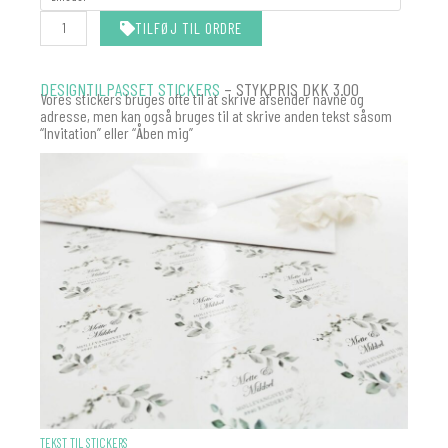
TILFØJ TIL ORDRE
DESIGNTILPASSET STICKERS
– STYKPRIS DKK 3.00
Vores stickers bruges ofte til at skrive afsender navne og
adresse, men kan også bruges til at skrive anden tekst såsom
“Invitation” eller “Åben mig”
STICKERS
TEKST TIL STICKERS