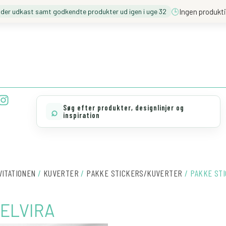
🕒
Ingen produkti
nder udkast samt godkendte produkter ud igen i uge 32
❓️ BESØG VORES FAQ
💖 MØD TEAM CLOUD
I
n
Søg efter produkter, designlinjer og
⌕
s
inspiration
t
a
g
r
VITATIONEN
/
KUVERTER
/
PAKKE STICKERS/KUVERTER
/ PAKKE ST
a
m
ELVIRA
PAKKE