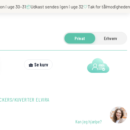
on i uge 30–31
📦
Udkast sendes igen i uge 32
🤍
Tak for tålmodighede
Privat
Erhverv
🧺 Se kurv
ICKERS/KUVERTER ELVIRA
Kan jeg hjælpe?