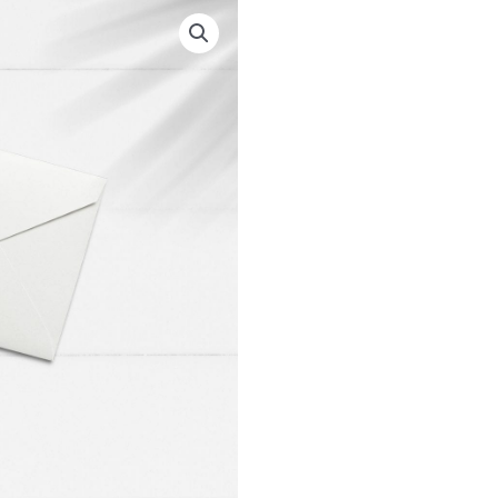
STICKERS/KUVERTER
ELVIRA
antal