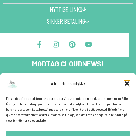
NYTTIGE LINKS
SIKKER BETALING
F
I
P
Y
a
n
i
o
c
s
n
u
e
t
t
t
MODTAG CLOUDNEWS!
b
a
e
u
o
g
r
b
o
r
e
e
Tilmeld dig CloudNews og modtag eksklusive tilbud og
Administrer samtykke
festinspiration direkte i din indbakke.🎉
k
a
s
-
m
t
Fornavn
f
For at give dig de bedste oplevelser bruger vi teknologier som cookies til at gemme og/eller
få adgang til enhedsoplysninger. Hvis du giver dit samtykke til disse teknologier, kan vi
behandle data som f.eks. browsingadfærd eller unikke ID'er på dette websted. Hvis du ikke
giver dit samtykke eller trækker dit samtykke tilbage, kan det have en negativ indvirkning på
E-mail
✕
visse funktioner og egenskaber.