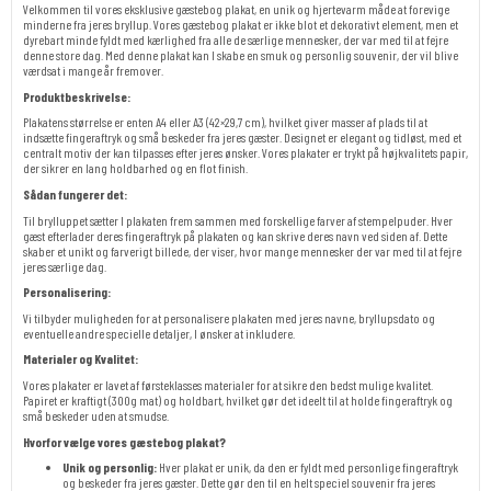
Velkommen til vores eksklusive gæstebog plakat, en unik og hjertevarm måde at forevige
minderne fra jeres bryllup. Vores gæstebog plakat er ikke blot et dekorativt element, men et
dyrebart minde fyldt med kærlighed fra alle de særlige mennesker, der var med til at fejre
denne store dag. Med denne plakat kan I skabe en smuk og personlig souvenir, der vil blive
værdsat i mange år fremover.
Produktbeskrivelse:
Plakatens størrelse er enten A4 eller A3 (42×29,7 cm), hvilket giver masser af plads til at
indsætte fingeraftryk og små beskeder fra jeres gæster. Designet er elegant og tidløst, med et
centralt motiv der kan tilpasses efter jeres ønsker. Vores plakater er trykt på højkvalitets papir,
der sikrer en lang holdbarhed og en flot finish.
Sådan fungerer det:
Til brylluppet sætter I plakaten frem sammen med forskellige farver af stempelpuder. Hver
gæst efterlader deres fingeraftryk på plakaten og kan skrive deres navn ved siden af. Dette
skaber et unikt og farverigt billede, der viser, hvor mange mennesker der var med til at fejre
jeres særlige dag.
Personalisering:
Vi tilbyder muligheden for at personalisere plakaten med jeres navne, bryllupsdato og
eventuelle andre specielle detaljer, I ønsker at inkludere.
Materialer og Kvalitet:
Vores plakater er lavet af førsteklasses materialer for at sikre den bedst mulige kvalitet.
Papiret er kraftigt (300g mat) og holdbart, hvilket gør det ideelt til at holde fingeraftryk og
små beskeder uden at smudse.
Hvorfor vælge vores gæstebog plakat?
Unik og personlig:
Hver plakat er unik, da den er fyldt med personlige fingeraftryk
og beskeder fra jeres gæster. Dette gør den til en helt speciel souvenir fra jeres