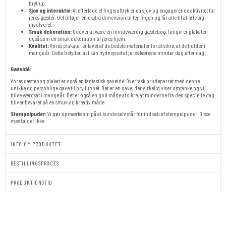
bryllup.
Sjov og interaktiv:
At efterlade et fingeraftryk er en sjov og engagerende aktivitet for
jeres gæster. Det tilføjer en ekstra dimension til fejringen og får alle til at føle sig
involveret.
Smuk dekoration:
Udover at være en mindeværdig gæstebog, fungerer plakaten
også som en smuk dekoration til jeres hjem.
Kvalitet:
Vores plakater er lavet af de bedste materialer for at sikre, at de holder i
mange år. Dette betyder, at I kan nyde synet af jeres kæreste minder dag efter dag.
Gaveidé:
Vores gæstebog plakat er også en fantastisk gaveidé. Overrask brudeparret med denne
unikke og personlige gave til brylluppet. Det er en gave, der virkelig viser omtanke og vil
blive værdsat i mange år. Det er også en god måde at sikre, at minderne fra den specielle dag
bliver bevaret på en smuk og kreativ måde.
Stempelpuder:
Vi gør opmærksom på at kunde selv står for indkøb af stempelpuder. Disse
medfølger ikke.
INFO OM PRODUKTET
BESTILLINGSPROCES
PRODUKTIONSTID
GAVEPRINT
-
BOBLE