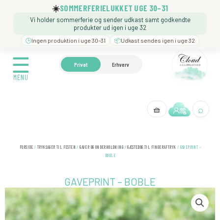
Gå
☀️
SOMMERFERIELUKKET UGE 30–31
til
Vi holder sommerferie og sender udkast samt godkendte
indholdet
produkter ud igen i uge 32
🕒
Ingen produktion i uge 30–31
📦
Udkast sendes igen i uge 32
☰
☰
🍼 BARNEDÅB
🎉 FØDSELSDAG
❓️ BESØG VORE
Privat
Erhverv
MENU
MENU
⌕
🧺
← Tilbage
FORSIDE
/
TRYKSAGER TIL FESTEN
/
GAVER OG UNDERHOLDNING
/
GÆSTEBOG TIL FINGERAFTRYK
/ GAVEPRINT –
BOBLE
GAVEPRINT – BOBLE