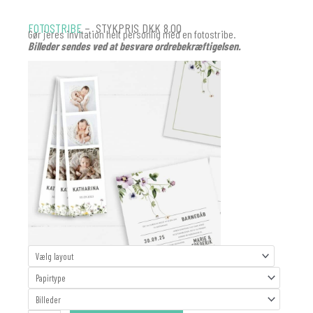
FOTOSTRIBE
– STYKPRIS DKK 8.00
Gør jeres invitation helt personlig med en fotostribe.
Billeder sendes ved at besvare ordrebekræftigelsen.
Fotostribe
Barnedåb
antal