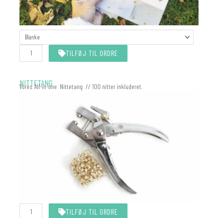
KALKEROMSLAG
MATCHER
INVITATIONEN
TILFØJ TIL ORDRE
antal
NITTETANG
Vores All-in-one Nittetang // 100 nitter inkluderet.
Nittetang
TILFØJ TIL ORDRE
All-