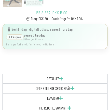
PRIS FRA
DKK
16.00
📦 Fragt DKK 29,-- Gratis fragt fra DKK 399,-
Bestil i dag · digitalt udkast
senest
torsdag
🖥️
senest
tirsdag
⚡ Ekspres
(tilvælges i kurven)
Der tages forbehold for ferie og helligdage.
DETALJER
OFTE STILLEDE SPØRGSMÅL
LEVERING
TILFREDSHEDSGARANTI