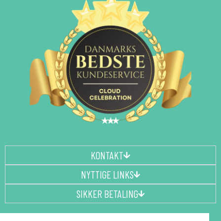
KONTAKT
NYTTIGE LINKS
SIKKER BETALING
F
I
P
Y