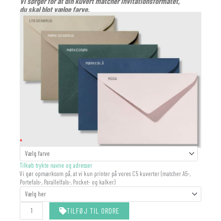
Vi sørger for at din kuvert matcher invitationsformatet,
du skal blot vælge farve.
KUVERT
*
antal
Tilkøb trykte navne og adresser
Vi gør opmærksom på, at vi kun printer på vores C5 kuverter (matcher A5-,
Portefals-, Parallelfals-, Pocket- og kalker)
TILFØJ TIL ORDRE