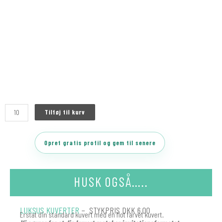
Tilføj til kurv
Opret gratis profil og gem til senere
HUSK OGSÅ…..
LUKSUS KUVERTER
– STYKPRIS DKK 6.00
Erstat din standard kuvert med en flot farvet kuvert.