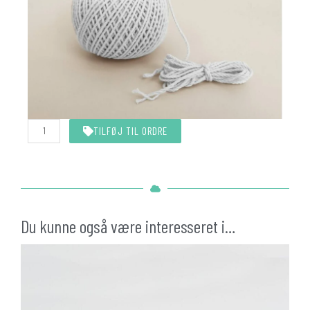
Hvid
TILFØJ TIL ORDRE
snor
10
meter
antal
Du kunne også være interesseret i…