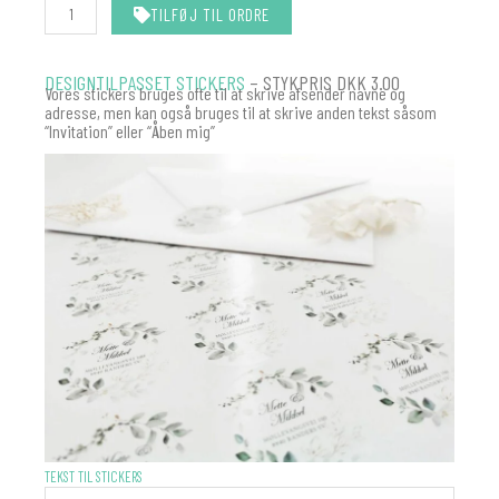
TILFØJ TIL ORDRE
DESIGNTILPASSET STICKERS
– STYKPRIS DKK 3.00
Vores stickers bruges ofte til at skrive afsender navne og
adresse, men kan også bruges til at skrive anden tekst såsom
“Invitation” eller “Åben mig”
STICKERS
TEKST TIL STICKERS
-