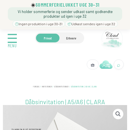
Gå
☀️
SOMMERFERIELUKKET UGE 30–31
til
Vi holder sommerferie og sender udkast samt godkendte
indholdet
produkter ud igen i uge 32
🕒
Ingen produktion i uge 30–31
📦
Udkast sendes igen i uge 32
☰
☰
🍼 BARNEDÅB
🎉 FØDSELSDAG
❓️ BESØG VORE
Privat
Erhverv
MENU
MENU
⌕
🧺
← Tilbage
FORSIDE
/
INVITATIONER
/
DÅBSINVITATIONER
/ DÅBSINVITATION | A5/A6 | CLARA
Dåbsinvitation | A5/A6 | CLARA