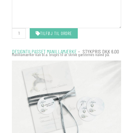
MATCHER
DIN
INVITATION
antal
TILFØJ TIL ORDRE
DESIGNTILPASSET MANILLAMÆRKE
– STYKPRIS DKK 6.00
Manillamærker kan bl.a. bruges til at skrive gæsternes navne på.