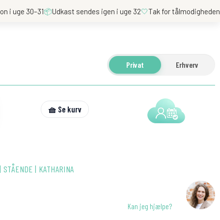
on i uge 30–31
📦
Udkast sendes igen i uge 32
🤍
Tak for tålmodighede
Privat
Erhverv
🧺 Se kurv
 STÅENDE | KATHARINA
Kan jeg hjælpe?