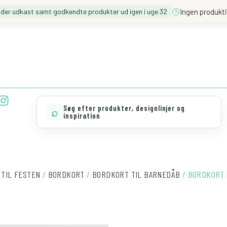
🕒
Ingen produkti
nder udkast samt godkendte produkter ud igen i uge 32
❓️ BESØG VORES FAQ
💖 MØD TEAM CLOUD
I
n
Søg efter produkter, designlinjer og
⌕
s
inspiration
t
a
g
r
a
 TIL FESTEN
/
BORDKORT
/
BORDKORT TIL BARNEDÅB
/ BORDKORT |
m
BORDKORT