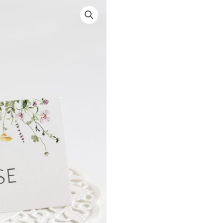
|
STÅENDE
|
KATHARINA
antal