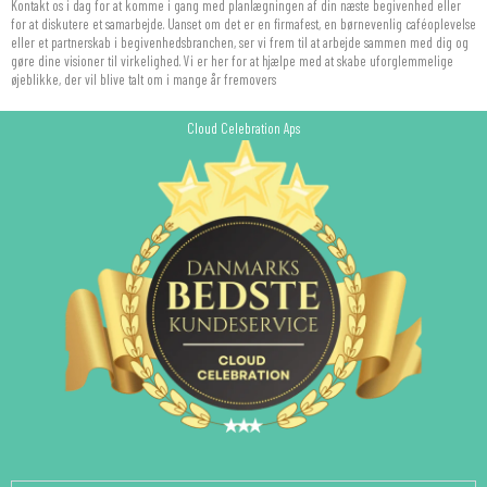
Kontakt os i dag for at komme i gang med planlægningen af din næste begivenhed eller
for at diskutere et samarbejde. Uanset om det er en firmafest, en børnevenlig caféoplevelse
eller et partnerskab i begivenhedsbranchen, ser vi frem til at arbejde sammen med dig og
gøre dine visioner til virkelighed. Vi er her for at hjælpe med at skabe uforglemmelige
øjeblikke, der vil blive talt om i mange år fremovers
Cloud Celebration Aps