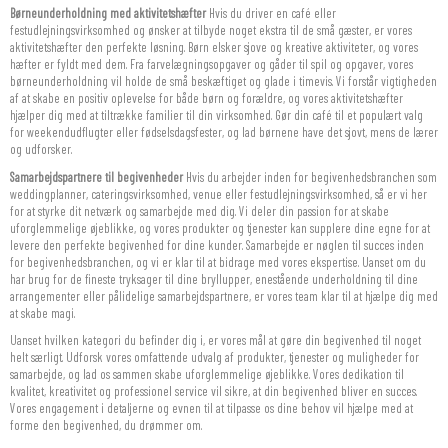
Børneunderholdning med aktivitetshæfter
Hvis du driver en café eller
festudlejningsvirksomhed og ønsker at tilbyde noget ekstra til de små gæster, er vores
aktivitetshæfter den perfekte løsning. Børn elsker sjove og kreative aktiviteter, og vores
hæfter er fyldt med dem. Fra farvelægningsopgaver og gåder til spil og opgaver, vores
børneunderholdning vil holde de små beskæftiget og glade i timevis. Vi forstår vigtigheden
af at skabe en positiv oplevelse for både børn og forældre, og vores aktivitetshæfter
hjælper dig med at tiltrække familier til din virksomhed. Gør din café til et populært valg
for weekendudflugter eller fødselsdagsfester, og lad børnene have det sjovt, mens de lærer
og udforsker.
Samarbejdspartnere til begivenheder
Hvis du arbejder inden for begivenhedsbranchen som
weddingplanner, cateringsvirksomhed, venue eller festudlejningsvirksomhed, så er vi her
for at styrke dit netværk og samarbejde med dig. Vi deler din passion for at skabe
uforglemmelige øjeblikke, og vores produkter og tjenester kan supplere dine egne for at
levere den perfekte begivenhed for dine kunder. Samarbejde er nøglen til succes inden
for begivenhedsbranchen, og vi er klar til at bidrage med vores ekspertise. Uanset om du
har brug for de fineste tryksager til dine bryllupper, enestående underholdning til dine
arrangementer eller pålidelige samarbejdspartnere, er vores team klar til at hjælpe dig med
at skabe magi.
Uanset hvilken kategori du befinder dig i, er vores mål at gøre din begivenhed til noget
helt særligt. Udforsk vores omfattende udvalg af produkter, tjenester og muligheder for
samarbejde, og lad os sammen skabe uforglemmelige øjeblikke. Vores dedikation til
kvalitet, kreativitet og professionel service vil sikre, at din begivenhed bliver en succes.
Vores engagement i detaljerne og evnen til at tilpasse os dine behov vil hjælpe med at
forme den begivenhed, du drømmer om.