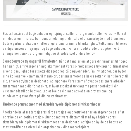
SAMARBEJDSPARTNERE
6 PRODUKTER
Hos os forstår vi, at begivenheder og fejringer spiller en afgørende rolle i vores liv. Uanset
om det er en firmafest, børneunderholdning til din café eller samarbejde med branchens
bedste partnere, stræber vi efter at gøre dine drømme til virkelighed. Velkommen til vores
alsidige univers af fejringer og begivenheder, hvor vi er dedikerede til at gøre hvert
arrangement unikt, uforglemmeligt og skræddersyet til dine behov.
Skræddersyede tryksager til firmafesten:
Når det handler om at gøre din firmafest til noget
helt særligt, er tryksager en nøglekomponent. Vores skræddersyede tryksager til firmafester
giver dig mulighed for at sætte dit eget præg på begivenheden. Fra invitationer, der byder
dine kolleger velkommen, til menukort, der præsenterer de lækre retter, vi har tilberedt til
dig, er vores tryksager designet til at imponere. Vores team af dygtige designere arbejder
tæt sammen med dig for at sikre, at hvert aspekt af tryksagerne passer perfekt til din
virksomheds stil og budskab. Lad os hjælpe dig med at skabe en professionel og
mindeværdig atmosfære på din næste firmafest.
Hædrende præstationer med skræddersyede diplomer til virksomheder
Anerkendelse af medarbejderes hårde arbejde og præstationer er en afgørende del af at
opretholde en positiv arbejdskultur og motivere dit team til at nå nye højder. Vores
skræddersyede diplomer til virksomheder er designet til at fejre og hylde de bedste og
mest værdifulde aktiver i din organisation – dine medarbejdere.