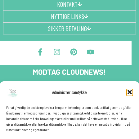
KONTAKT
NYTTIGE LINKS
SIKKER BETALING
F
I
P
Y
a
n
i
o
c
s
n
u
e
t
t
t
MODTAG CLOUDNEWS!
b
a
e
u
o
g
r
b
o
r
e
e
Tilmeld dig CloudNews og modtag eksklusive tilbud og
Administrer samtykke
festinspiration direkte i din indbakke.🎉
k
a
s
-
m
t
Fornavn
f
For at give dig de bedste oplevelser bruger vi teknologier som cookies til at gemme og/eller
få adgang til enhedsoplysninger. Hvis du giver dit samtykke til disse teknologier, kan vi
behandle data som f.eks. browsingadfærd eller unikke ID'er på dette websted. Hvis du ikke
giver dit samtykke eller trækker dit samtykke tilbage, kan det have en negativ indvirkning på
E-mail
visse funktioner og egenskaber.