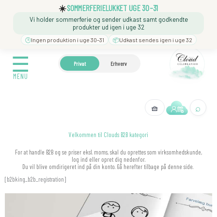
Gå
☀️
SOMMERFERIELUKKET UGE 30–31
til
Vi holder sommerferie og sender udkast samt godkendte
indholdet
produkter ud igen i uge 32
🕒
Ingen produktion i uge 30–31
📦
Udkast sendes igen i uge 32
☰
☰
🍼 BARNEDÅB
🎉 FØDSELSDAG
❓️ BESØG VORES
Privat
Erhverv
MENU
MENU
⌕
🧺
← Tilbage
Velkommen til Clouds B2B kategori
For at handle B2B og se priser eksl. moms, skal du oprettes som virksomhedskunde,
log ind eller opret dig nedenfor.
Du vil blive omdirigeret ind på din konto. Gå herefter tilbage på denne side.
[b2bking_b2b_registration]