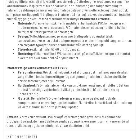
måde og tilføjer et strejf af luksus til jeres store dag. Dette design er skabt med et romantisk
landskabsmotiv inspireret af bløde bakker, vilde blomster og den rolige stemning fra
naturen. De afdæmpede farver og håndmalede detaljer giver skiltet et let og tidløst udtryk,
som passer særligt godt til bryllupper i naturen, på herregårde, ved skovområder, i festtelte
eller på hyggelige venues med et skandinavisk udtryk.
Produktbeskrivelse:
Materiale:
Vores velkomstskilt er fremstillet af høj kvalitets PVC, hvilket giver et
moderne og sofistikeret udseende. PVC-materialet er robust og holdbart, hvilket
sikrer, at skiltet ser perfekt ud hele dagen.
Design:
Skiltet tilpasses med jeres navne, bryllupsdato og ønsket tekst.
Landskabsmotivet er en del af designet og skaber en stemningsfuld baggrund, mens
den elegante typografi sikrer, at budskabet står klart og tydeligt.
Størrelser:
Skiltet måler 50×70 cm (liggende).
Montering:
Velkomstskiltet i PVC passer perfekt på et staffeli, hvilket gør det nemt at
placere det hvor som helst på bryllupsstedet.
Hvorfor vælge vores velkomstskilt i PVC?
Personalisering:
Gør skiltet helt unikt ved at tilpasse det med jeres egne detaljer.
Vælg mellem forskellige skrifttyper og designmuligheder for at skabe et skilt, der
perfekt matcher jeres bryllupstema.
Holdbarhed:
PVC-materialet er ikke kun smukt, men også meget holdbart. Det kan
modstå forskellige vejrforhold, hvilket gør det ideelt til både indendørs og
udendørs brug.
Æstetik:
Den glatte PVC-overflade giver et moderne og elegant look, der
komplimenterer enhver bryllupsdekoration. Skiltet vil se fantastisk ud på billeder og
vil være et smukt minde fra jeres bryllupsdag.
Gaveidé:
Vores velkomstskilt i PVC er også en fremragende gaveidé til et kommende
brudepar. Overrask dem med dette personlige og praktiske element, som vil være en del af
deres bryllupsdag og skabe minder, de vil værdsætte for altid.
INFO OM PRODUKTET