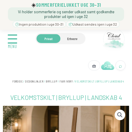
Gå
☀️
SOMMERFERIELUKKET UGE 30–31
til
Vi holder sommerferie og sender udkast samt godkendte
indholdet
produkter ud igen i uge 32
🕒
Ingen produktion i uge 30–31
📦
Udkast sendes igen i uge 32
☰
☰
🍼 BARNEDÅB
🎉 FØDSELSDAG
❓️ BESØG VORE
Privat
Erhverv
MENU
MENU
⌕
🧺
← Tilbage
FORSIDE
/
DESIGNLINJER
/
BRYLLUP
/
FAIR IVORY
/ VELKOMSTSKILT | BRYLLUP | LANDSKAB 4
VELKOMSTSKILT | BRYLLUP | LANDSKAB 4