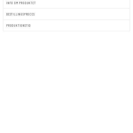
INFO OM PRODUKTET
BESTILLINGSPROCES
PRODUKTIONSTID
VELKOMSTSKILT
|
BRYLLUP
|
LANDSKAB
1
antal