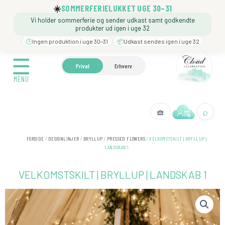
Gå
☀️
SOMMERFERIELUKKET UGE 30–31
til
Vi holder sommerferie og sender udkast samt godkendte
indholdet
produkter ud igen i uge 32
🕒
Ingen produktion i uge 30–31
📦
Udkast sendes igen i uge 32
☰
☰
🍼 BARNEDÅB
🎉 FØDSELSDAG
❓️ BESØG VORE
Privat
Erhverv
MENU
MENU
⌕
🧺
← Tilbage
FORSIDE
/
DESIGNLINJER
/
BRYLLUP
/
PRESSED FLOWERS
/ VELKOMSTSKILT | BRYLLUP |
LANDSKAB 1
VELKOMSTSKILT | BRYLLUP | LANDSKAB 1