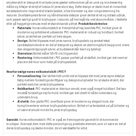
smukke skilt er designet til at byde jeres gæster velkommen på en unik og mindeværdig
måde og tilføjer et strejf af luksus til jeres store dag. Dette design er skabt med et romantisk
landskabsmotiv inspireret af bløde bakker, vilde blomster og den rolige stemning fra
naturen. De afdæmpede farver og håndmalede detaljer giver skiltet et let og tidløst udtryk,
som passer særligt godt til bryllupper i naturen, på herregårde, ved skovområder, i festtelte
eller på hyggelige venues med et skandinavisk udtryk.
Produktbeskrivelse:
Materiale:
Vores velkomstskilt er fremstillet af høj kvalitets PVC, hvilket giver et
moderne og sofistikeret udseende. PVC-materialet er robust og holdbart, hvilket
sikrer, at skiltet ser perfekt ud hele dagen.
Design:
Skiltet tilpasses med jeres navne, bryllupsdato og ønsket tekst.
Landskabsmotivet er en del af designet og skaber en stemningsfuld baggrund, mens
den elegante typografi sikrer, at budskabet står klart og tydeligt.
Størrelser:
Skiltet måler 50×70 cm (liggende).
Montering:
Velkomstskiltet i PVC passer perfekt på et staffeli, hvilket gør det nemt at
placere det hvor som helst på bryllupsstedet.
Hvorfor vælge vores velkomstskilt i PVC?
Personalisering:
Gør skiltet helt unikt ved at tilpasse det med jeres egne detaljer.
Vælg mellem forskellige skrifttyper og designmuligheder for at skabe et skilt, der
perfekt matcher jeres bryllupstema.
Holdbarhed:
PVC-materialet er ikke kun smukt, men også meget holdbart. Det kan
modstå forskellige vejrforhold, hvilket gør det ideelt til både indendørs og
udendørs brug.
Æstetik:
Den glatte PVC-overflade giver et moderne og elegant look, der
komplimenterer enhver bryllupsdekoration. Skiltet vil se fantastisk ud på billeder og
vil være et smukt minde fra jeres bryllupsdag.
Gaveidé:
Vores velkomstskilt i PVC er også en fremragende gaveidé til et kommende
brudepar. Overrask dem med dette personlige og praktiske element, som vil være en del af
deres bryllupsdag og skabe minder, de vil værdsætte for altid.