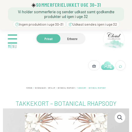
Gå
☀️
SOMMERFERIELUKKET UGE 30–31
til
Vi holder sommerferie og sender udkast samt godkendte
indholdet
produkter ud igen i uge 32
🕒
Ingen produktion i uge 30–31
📦
Udkast sendes igen i uge 32
☰
☰
🍼 BARNEDÅB
🎉 FØDSELSDAG
❓️ BESØG VORE
Privat
Erhverv
MENU
MENU
⌕
🧺
← Tilbage
FORSIDE
/
DESIGNLINJER
/
BRYLLUP
/
BOTANICAL RHAPSODY
/ TAKKEKORT – BOTANICAL RHAPSODY
TAKKEKORT – BOTANICAL RHAPSODY