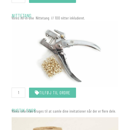
antal
NITTETANG
Vores All-in-one Nittetang // 100 nitter inkluderet.
Nittetang
TILFØJ TIL ORDRE
All-
In-
One
(Eyelet)
RUSTIK SNOR
Vores snor kan bruges til at samle dine invitationer når der er flere dele.
antal