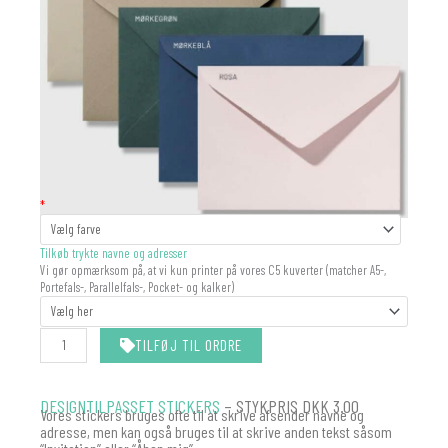
KUVERT
*
antal
Tilkøb trykte navne og adresser
Vi gør opmærksom på, at vi kun printer på vores C5 kuverter (matcher A5-,
Portefals-, Parallelfals-, Pocket- og kalker)
TILFØJ TIL ORDRE
DESIGNTILPASSET STICKERS
– STYKPRIS DKK 3.00
Vores stickers bruges ofte til at skrive afsender navne og
adresse, men kan også bruges til at skrive anden tekst såsom