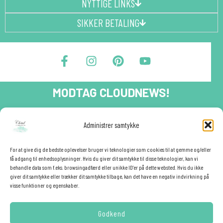
NYTTIGE LINKS
SIKKER BETALING
F
I
P
Y
a
n
i
o
c
s
n
u
e
t
t
t
MODTAG CLOUDNEWS!
b
a
e
u
o
g
r
b
o
r
e
e
Tilmeld dig CloudNews og modtag eksklusive tilbud og
Administrer samtykke
festinspiration direkte i din indbakke.🎉
k
a
s
-
m
t
Fornavn
f
For at give dig de bedste oplevelser bruger vi teknologier som cookies til at gemme og/eller
få adgang til enhedsoplysninger. Hvis du giver dit samtykke til disse teknologier, kan vi
behandle data som f.eks. browsingadfærd eller unikke ID'er på dette websted. Hvis du ikke
giver dit samtykke eller trækker dit samtykke tilbage, kan det have en negativ indvirkning på
E-mail
✕
visse funktioner og egenskaber.
Godkend