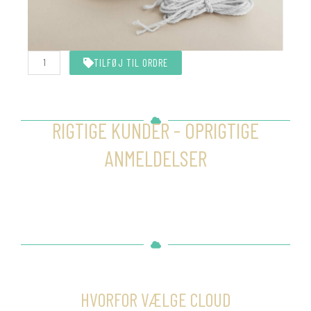
Hvid
TILFØJ TIL ORDRE
snor
10
meter
antal
RIGTIGE KUNDER - OPRIGTIGE
ANMELDELSER
HVORFOR VÆLGE CLOUD