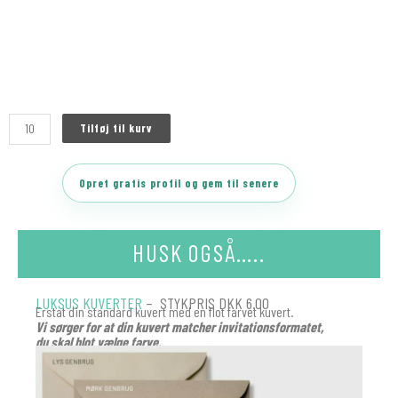
Tilføj til kurv
Opret gratis profil og gem til senere
HUSK OGSÅ…..
LUKSUS KUVERTER
– STYKPRIS DKK 6.00
Erstat din standard kuvert med en flot farvet kuvert.
Vi sørger for at din kuvert matcher invitationsformatet,
du skal blot vælge farve.