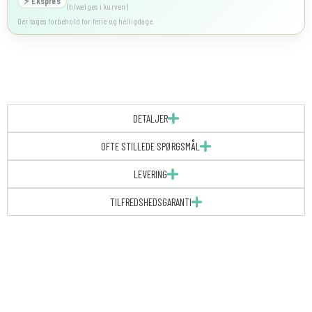
⚡ Ekspres
(tilvælges i kurven)
Der tages forbehold for ferie og helligdage.
DETALJER
OFTE STILLEDE SPØRGSMÅL
LEVERING
TILFREDSHEDSGARANTI
TAKKEKORT
-
BOTANICAL
RHAPSODY
antal