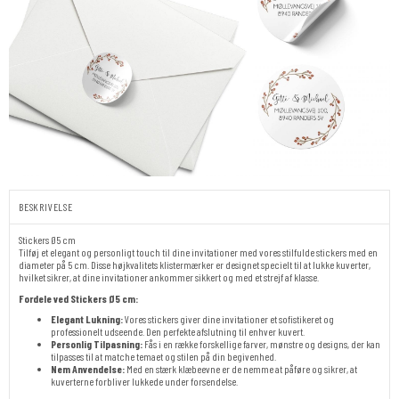
BESKRIVELSE
Stickers Ø5 cm
Tilføj et elegant og personligt touch til dine invitationer med vores stilfulde stickers med en
diameter på 5 cm. Disse højkvalitets klistermærker er designet specielt til at lukke kuverter,
hvilket sikrer, at dine invitationer ankommer sikkert og med et strejf af klasse.
Fordele ved Stickers Ø5 cm:
Elegant Lukning:
Vores stickers giver dine invitationer et sofistikeret og
professionelt udseende. Den perfekte afslutning til enhver kuvert.
Personlig Tilpasning:
Fås i en række forskellige farver, mønstre og designs, der kan
tilpasses til at matche temaet og stilen på din begivenhed.
Nem Anvendelse:
Med en stærk klæbeevne er de nemme at påføre og sikrer, at
kuverterne forbliver lukkede under forsendelse.