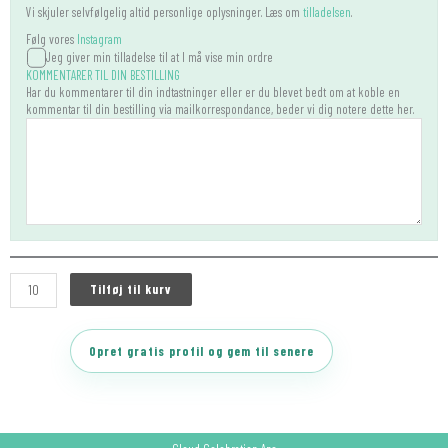
Vi skjuler selvfølgelig altid personlige oplysninger. Læs om
tilladelsen
.
Følg vores
Instagram
Jeg giver min tilladelse til at I må vise min ordre
KOMMENTARER TIL DIN BESTILLING
Har du kommentarer til din indtastninger eller er du blevet bedt om at koble en
kommentar til din bestilling via mailkorrespondance, beder vi dig notere dette her.
Tilføj til kurv
Opret gratis profil og gem til senere