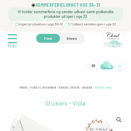
Gå
☀️
SOMMERFERIELUKKET UGE 30–31
til
Vi holder sommerferie og sender udkast samt godkendte
indholdet
produkter ud igen i uge 32
🕒
Ingen produktion i uge 30–31
📦
Udkast sendes igen i uge 32
☰
☰
🍼 BARNEDÅB
🎉 FØDSELSDAG
❓️ BESØG VORE
Privat
Erhverv
MENU
MENU
⌕
🧺
← Tilbage
FORSIDE
/
TILKØB TIL INVITATIONEN
/
STICKERS
/
STICKERS - AFSENDER
/ STICKERS – VIOLA
Stickers – Viola