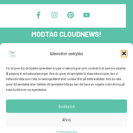
F
I
P
Y
a
n
i
o
c
s
n
u
e
t
t
t
MODTAG CLOUDNEWS!
b
a
e
u
o
g
r
b
o
r
e
e
Tilmeld dig CloudNews og modtag eksklusive tilbud og
Administrer samtykke
festinspiration direkte i din indbakke.🎉
k
a
s
-
m
t
Fornavn
f
For at give dig de bedste oplevelser bruger vi teknologier som cookies til at gemme og/eller
få adgang til enhedsoplysninger. Hvis du giver dit samtykke til disse teknologier, kan vi
behandle data som f.eks. browsingadfærd eller unikke ID'er på dette websted. Hvis du ikke
giver dit samtykke eller trækker dit samtykke tilbage, kan det have en negativ indvirkning på
E-mail
✕
visse funktioner og egenskaber.
Godkend
YES - TILMELD MIG!
Afvis
Hemmelig rabat ❤️
Privatlivspolitik