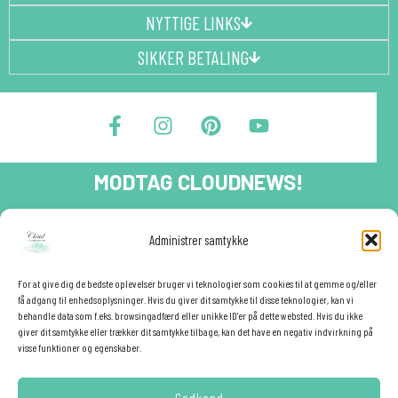
NYTTIGE LINKS
SIKKER BETALING
F
I
P
Y
a
n
i
o
c
s
n
u
e
t
t
t
MODTAG CLOUDNEWS!
b
a
e
u
o
g
r
b
o
r
e
e
Tilmeld dig CloudNews og modtag eksklusive tilbud og
Administrer samtykke
festinspiration direkte i din indbakke.🎉
k
a
s
-
m
t
Fornavn
f
For at give dig de bedste oplevelser bruger vi teknologier som cookies til at gemme og/eller
få adgang til enhedsoplysninger. Hvis du giver dit samtykke til disse teknologier, kan vi
behandle data som f.eks. browsingadfærd eller unikke ID'er på dette websted. Hvis du ikke
giver dit samtykke eller trækker dit samtykke tilbage, kan det have en negativ indvirkning på
E-mail
✕
visse funktioner og egenskaber.
Godkend