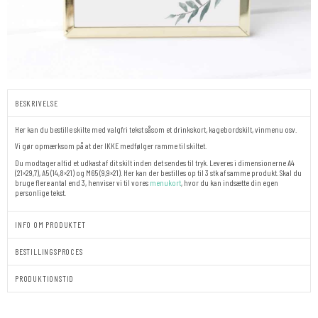
BESKRIVELSE
Her kan du bestille skilte med valgfri tekst såsom et drinkskort, kagebordskilt, vinmenu osv.
Vi gør opmærksom på at der IKKE medfølger ramme til skiltet.
Du modtager altid et udkast af dit skilt inden det sendes til tryk. Leveres i dimensionerne A4
(21×29,7), A5 (14,8×21) og M65 (9,9×21). Her kan der bestilles op til 3 stk af samme produkt. Skal du
bruge flere antal end 3, henviser vi til vores
menukort
, hvor du kan indsætte din egen
personlige tekst.
INFO OM PRODUKTET
BESTILLINGSPROCES
PRODUKTIONSTID
SIMPLE