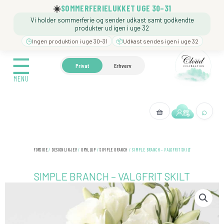
Gå
☀️
SOMMERFERIELUKKET UGE 30–31
til
Vi holder sommerferie og sender udkast samt godkendte
indholdet
produkter ud igen i uge 32
🕒
Ingen produktion i uge 30–31
📦
Udkast sendes igen i uge 32
☰
☰
🍼 BARNEDÅB
🎉 FØDSELSDAG
❓️ BESØG VORE
Privat
Erhverv
MENU
MENU
⌕
🧺
← Tilbage
FORSIDE
/
DESIGNLINJER
/
BRYLLUP
/
SIMPLE BRANCH
/ SIMPLE BRANCH – VALGFRIT SKILT
SIMPLE BRANCH – VALGFRIT SKILT