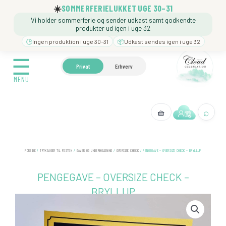
Gå
☀️
SOMMERFERIELUKKET UGE 30–31
til
Vi holder sommerferie og sender udkast samt godkendte
indholdet
produkter ud igen i uge 32
🕒
Ingen produktion i uge 30–31
📦
Udkast sendes igen i uge 32
☰
☰
🍼 BARNEDÅB
🎉 FØDSELSDAG
❓️ BESØG VORE
Privat
Erhverv
MENU
MENU
⌕
🧺
← Tilbage
FORSIDE
/
TRYKSAGER TIL FESTEN
/
GAVER OG UNDERHOLDNING
/
OVERSIZE CHECK
/ PENGEGAVE – OVERSIZE CHECK – BRYLLUP
PENGEGAVE – OVERSIZE CHECK –
BRYLLUP