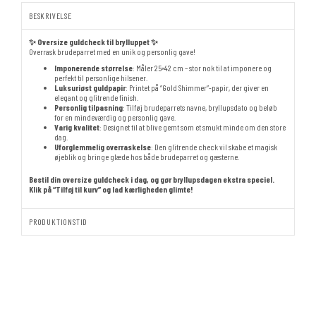
BESKRIVELSE
✨ Oversize guldcheck til brylluppet ✨
Overrask brudeparret med en unik og personlig gave!
Imponerende størrelse
: Måler 25×42 cm – stor nok til at imponere og
perfekt til personlige hilsener.
Luksuriøst guldpapir
: Printet på “Gold Shimmer”-papir, der giver en
elegant og glitrende finish.
Personlig tilpasning
: Tilføj brudeparrets navne, bryllupsdato og beløb
for en mindeværdig og personlig gave.
Varig kvalitet
: Designet til at blive gemt som et smukt minde om den store
dag.
Uforglemmelig overraskelse
: Den glitrende check vil skabe et magisk
øjeblik og bringe glæde hos både brudeparret og gæsterne.
Bestil din oversize guldcheck i dag, og gør bryllupsdagen ekstra speciel.
Klik på “Tilføj til kurv” og lad kærligheden glimte!
PRODUKTIONSTID
PENGEGAVE