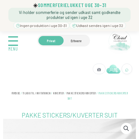
Gå
☀️
SOMMERFERIELUKKET UGE 30–31
til
Vi holder sommerferie og sender udkast samt godkendte
indholdet
produkter ud igen i uge 32
🕒
Ingen produktion i uge 30–31
📦
Udkast sendes igen i uge 32
☰
☰
🍼 BARNEDÅB
🎉 FØDSELSDAG
❓️ BESØG VORE
Privat
Erhverv
MENU
MENU
⌕
🧺
← Tilbage
FORSIDE
/
TILKØB TIL INVITATIONEN
/
KUVERTER
/
PAKKE STICKERS/KUVERTER
/ PAKKE STICKERS/KUVERTER
SUIT
PAKKE STICKERS/KUVERTER SUIT