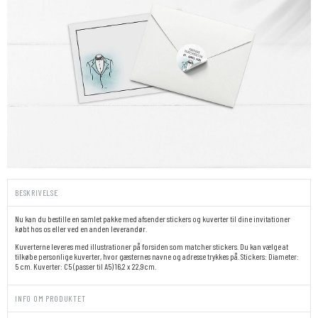
BESKRIVELSE
Nu kan du bestille en samlet pakke med afsender stickers og kuverter til dine invitationer
købt hos os eller ved en anden leverandør.
Kuverterne leveres med illustrationer på forsiden som matcher stickers. Du kan vælge at
tilkøbe personlige kuverter, hvor gæsternes navne og adresse trykkes på. Stickers: Diameter:
5 cm. Kuverter: C5 (passer til A5) 16,2 x 22,9cm.
INFO OM PRODUKTET