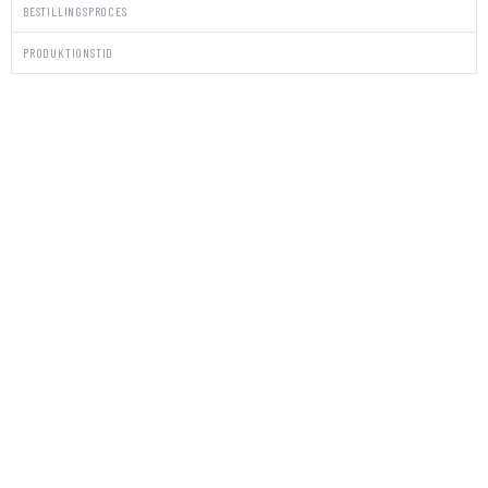
BESTILLINGSPROCES
PRODUKTIONSTID
PAKKE
STICKERS/KUVERTER
SUIT
antal