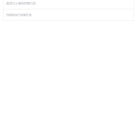
BESTILLINGSPROCES
PRODUKTIONSTID
PAKKE
STICKERS/KUVERTER
LEAF
ME
antal