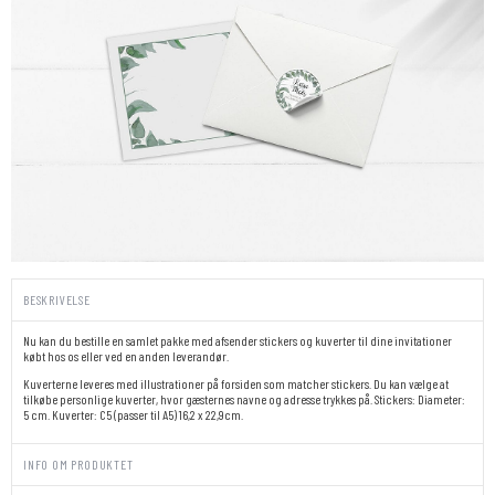
BESKRIVELSE
Nu kan du bestille en samlet pakke med afsender stickers og kuverter til dine invitationer
købt hos os eller ved en anden leverandør.
Kuverterne leveres med illustrationer på forsiden som matcher stickers. Du kan vælge at
tilkøbe personlige kuverter, hvor gæsternes navne og adresse trykkes på. Stickers: Diameter:
5 cm. Kuverter: C5 (passer til A5) 16,2 x 22,9cm.
INFO OM PRODUKTET