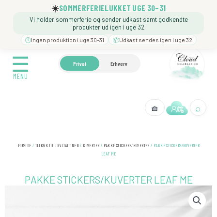
Gå
☀️
SOMMERFERIELUKKET UGE 30–31
til
Vi holder sommerferie og sender udkast samt godkendte
indholdet
produkter ud igen i uge 32
🕒
Ingen produktion i uge 30–31
📦
Udkast sendes igen i uge 32
☰
☰
🍼 BARNEDÅB
🎉 FØDSELSDAG
❓️ BESØG VORE
Privat
Erhverv
MENU
MENU
⌕
🧺
← Tilbage
FORSIDE
/
TILKØB TIL INVITATIONEN
/
KUVERTER
/
PAKKE STICKERS/KUVERTER
/ PAKKE STICKERS/KUVERTER
LEAF ME
PAKKE STICKERS/KUVERTER LEAF ME