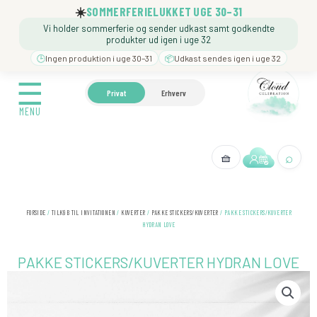
Gå
☀️
SOMMERFERIELUKKET UGE 30–31
til
Vi holder sommerferie og sender udkast samt godkendte
indholdet
produkter ud igen i uge 32
🕒
Ingen produktion i uge 30–31
📦
Udkast sendes igen i uge 32
☰
☰
🍼 BARNEDÅB
🎉 FØDSELSDAG
❓️ BESØG VORE
Privat
Erhverv
MENU
MENU
⌕
🧺
← Tilbage
FORSIDE
/
TILKØB TIL INVITATIONEN
/
KUVERTER
/
PAKKE STICKERS/KUVERTER
/ PAKKE STICKERS/KUVERTER
HYDRAN LOVE
PAKKE STICKERS/KUVERTER HYDRAN LOVE