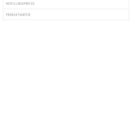
BESTILLINGSPROCES
PRODUKTIONSTID
PAKKE
STICKERS/KUVERTER
HYDRAN
LOVE
antal