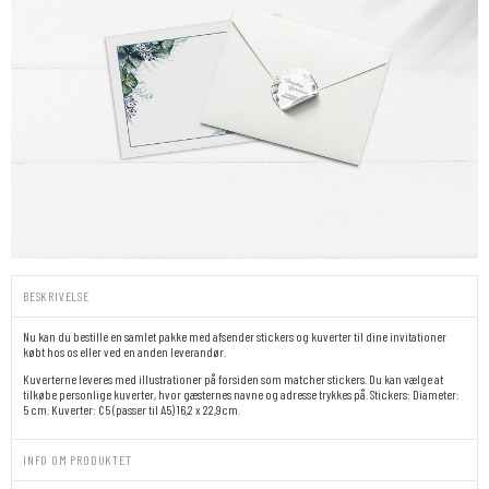
BESKRIVELSE
Nu kan du bestille en samlet pakke med afsender stickers og kuverter til dine invitationer
købt hos os eller ved en anden leverandør.
Kuverterne leveres med illustrationer på forsiden som matcher stickers. Du kan vælge at
tilkøbe personlige kuverter, hvor gæsternes navne og adresse trykkes på. Stickers: Diameter:
5 cm. Kuverter: C5 (passer til A5) 16,2 x 22,9cm.
INFO OM PRODUKTET