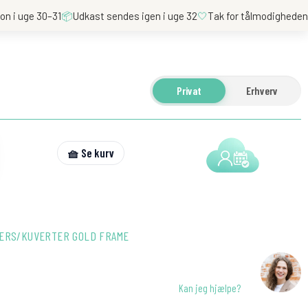
on i uge 30–31
📦
Udkast sendes igen i uge 32
🤍
Tak for tålmodighede
Privat
Erhverv
🧺 Se kurv
KERS/KUVERTER GOLD FRAME
Kan jeg hjælpe?