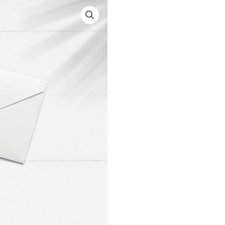
STICKERS/KUVERTER
GOLD
FRAME
antal