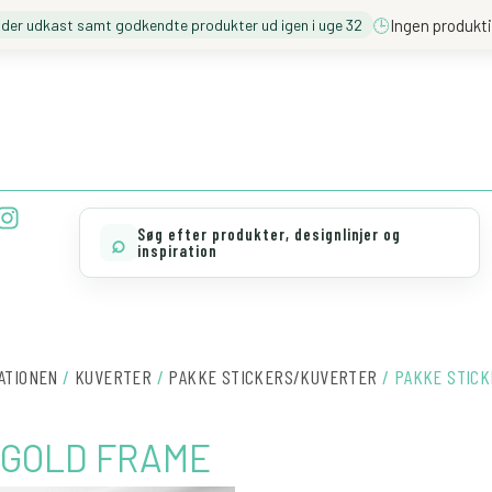
🕒
Ingen produkti
nder udkast samt godkendte produkter ud igen i uge 32
❓️ BESØG VORES FAQ
💖 MØD TEAM CLOUD
I
n
Søg efter produkter, designlinjer og
⌕
s
inspiration
t
a
g
r
TATIONEN
/
KUVERTER
/
PAKKE STICKERS/KUVERTER
/ PAKKE STIC
a
m
 GOLD FRAME
PAKKE