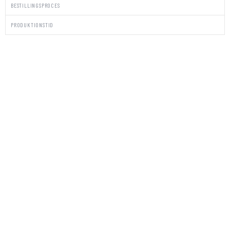
BESTILLINGSPROCES
PRODUKTIONSTID
PAKKE
STICKERS/KUVERTER
EDDIE
antal