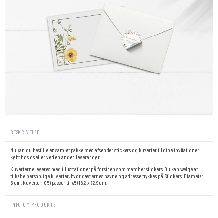
BESKRIVELSE
Nu kan du bestille en samlet pakke med afsender stickers og kuverter til dine invitationer
købt hos os eller ved en anden leverandør.
Kuverterne leveres med illustrationer på forsiden som matcher stickers. Du kan vælge at
tilkøbe personlige kuverter, hvor gæsternes navne og adresse trykkes på. Stickers: Diameter:
5 cm. Kuverter: C5 (passer til A5) 16,2 x 22,9cm.
INFO OM PRODUKTET