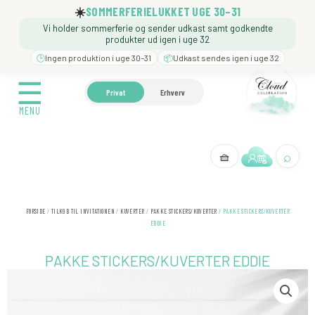
Gå
☀️
SOMMERFERIELUKKET UGE 30–31
til
Vi holder sommerferie og sender udkast samt godkendte
indholdet
produkter ud igen i uge 32
🕒
Ingen produktion i uge 30–31
📦
Udkast sendes igen i uge 32
☰
☰
🍼 BARNEDÅB
🎉 FØDSELSDAG
❓️ BESØG VORE
Privat
Erhverv
MENU
MENU
⌕
🧺
← Tilbage
FORSIDE
/
TILKØB TIL INVITATIONEN
/
KUVERTER
/
PAKKE STICKERS/KUVERTER
/ PAKKE STICKERS/KUVERTER
EDDIE
PAKKE STICKERS/KUVERTER EDDIE