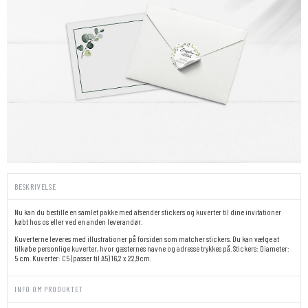
BESKRIVELSE
Nu kan du bestille en samlet pakke med afsender stickers og kuverter til dine invitationer
købt hos os eller ved en anden leverandør.
Kuverterne leveres med illustrationer på forsiden som matcher stickers. Du kan vælge at
tilkøbe personlige kuverter, hvor gæsternes navne og adresse trykkes på. Stickers: Diameter:
5 cm. Kuverter: C5 (passer til A5) 16,2 x 22,9cm.
INFO OM PRODUKTET