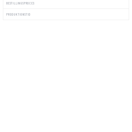
BESTILLINGSPROCES
PRODUKTIONSTID
PAKKE
STICKERS/KUVERTER
DUSTY
GREEN
antal