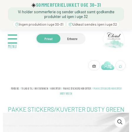
Gå
☀️
SOMMERFERIELUKKET UGE 30–31
til
Vi holder sommerferie og sender udkast samt godkendte
indholdet
produkter ud igen i uge 32
🕒
Ingen produktion i uge 30–31
📦
Udkast sendes igen i uge 32
☰
☰
🍼 BARNEDÅB
🎉 FØDSELSDAG
❓️ BESØG VORE
Privat
Erhverv
MENU
MENU
⌕
🧺
← Tilbage
FORSIDE
/
TILKØB TIL INVITATIONEN
/
KUVERTER
/
PAKKE STICKERS/KUVERTER
/ PAKKE STICKERS/KUVERTER
DUSTY GREEN
PAKKE STICKERS/KUVERTER DUSTY GREEN