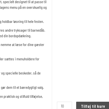
 specielt designet til at passe til
 dagens menu på en overskuelig og
g holdbar løsning til hele festen.
s andre tryksager til barnedåb.
 med din bordopdækning.
m nemme at læse for dine gæster
ller sættes i menuholdere for
 og specielle beskeder, så de
 gør dem til et bæredygtigt valg.
praktisk og stilfuld tilføjelse,
Tilføj til kurv