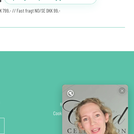
KK 799,- // Fast fragt NO/SE DKK 99,-
✕
🔇
NYTTIGE LINKS
g
Handelsbetingelser
>
Cookie- og
Privatlivspolitik
>