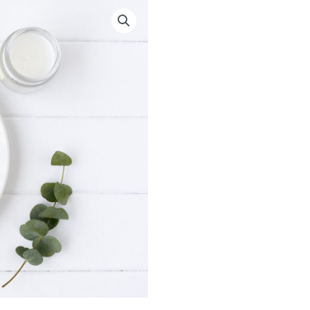
-
NICOLAJ
antal