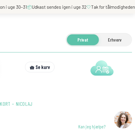
on i uge 30–31
📦
Udkast sendes igen i uge 32
🤍
Tak for tålmodighede
Privat
Erhverv
🧺 Se kurv
KORT – NICOLAJ
Kan jeg hjælpe?