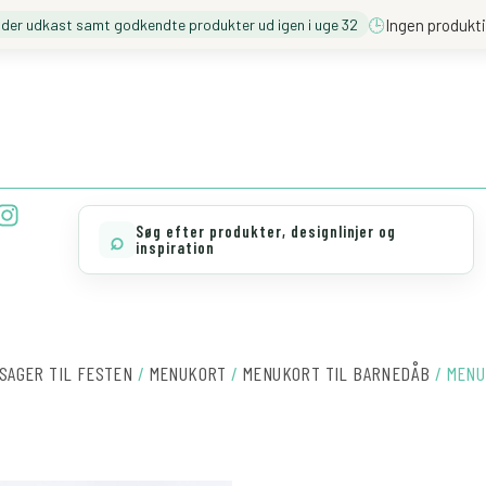
🕒
Ingen produkti
nder udkast samt godkendte produkter ud igen i uge 32
❓️ BESØG VORES FAQ
💖 MØD TEAM CLOUD
I
n
Søg efter produkter, designlinjer og
⌕
s
inspiration
t
a
g
r
a
SAGER TIL FESTEN
/
MENUKORT
/
MENUKORT TIL BARNEDÅB
/ MENU
m
MENUKORT