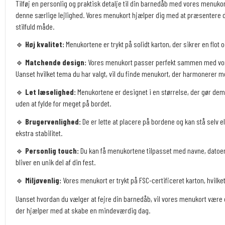
Tilføj en personlig og praktisk detalje til din barnedåb med vores menukort,
denne særlige lejlighed. Vores menukort hjælper dig med at præsentere
stilfuld måde.
🔹
Høj kvalitet:
Menukortene er trykt på solidt karton, der sikrer en flot o
🔹
Matchende design:
Vores menukort passer perfekt sammen med vore
Uanset hvilket tema du har valgt, vil du finde menukort, der harmonerer
🔹
Let læselighed:
Menukortene er designet i en størrelse, der gør de
uden at fylde for meget på bordet.
🔹
Brugervenlighed:
De er lette at placere på bordene og kan stå selv e
ekstra stabilitet.
🔹
Personlig touch:
Du kan få menukortene tilpasset med navne, datoer
bliver en unik del af din fest.
🔹
Miljøvenlig:
Vores menukort er trykt på FSC-certificeret karton, hvilket
Uanset hvordan du vælger at fejre din barnedåb, vil vores menukort være en 
der hjælper med at skabe en mindeværdig dag.