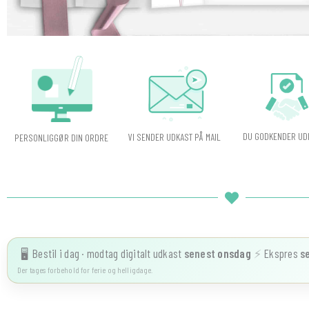
DU GODKENDER UD
VI SENDER UDKAST PÅ MAIL
PERSONLIGGØR DIN ORDRE
Bestil i dag · modtag digitalt udkast
senest
onsdag
⚡
Ekspres
s
🖥️
Der tages forbehold for ferie og helligdage.