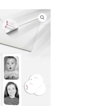
Konfirmationsinvitation
|
Portefals
|
PINK
BALLOON
antal