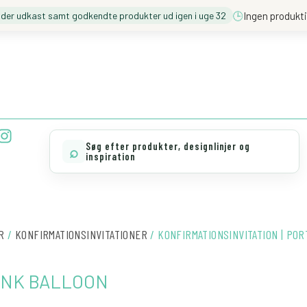
🕒
Ingen produkti
nder udkast samt godkendte produkter ud igen i uge 32
❓️ BESØG VORES FAQ
💖 MØD TEAM CLOUD
I
n
Søg efter produkter, designlinjer og
⌕
s
inspiration
t
a
g
r
R
/
KONFIRMATIONSINVITATIONER
/ KONFIRMATIONSINVITATION | POR
a
m
| PINK BALLOON