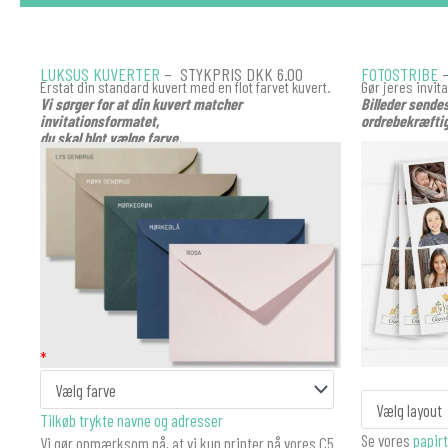
LUKSUS KUVERTER
– STYKPRIS DKK 6.00
FOTOSTRIBE
–
Erstat din standard kuvert med en flot farvet kuvert.
Gør jeres invit
Vi sørger for at din kuvert matcher
Billeder sende
invitationsformatet,
ordrebekræftig
du skal blot vælge farve.
KUVERT
*
antal
Fotostribe
Tilkøb trykte navne og adresser
Konfirmation
Se vores
papirt
Vi gør opmærksom på, at vi kun printer på vores C5
antal