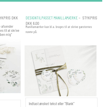
YKPRIS DKK
DESIGNTILPASSET MANILLAMÆRKE
– STYKPRIS
DKK 6.00
ve afsender
Manillamærker kan bl.a. bruges til at skrive gæsternes
s til at skrive
navne på.
Åben mig”
MANILLAMÆRKER
-