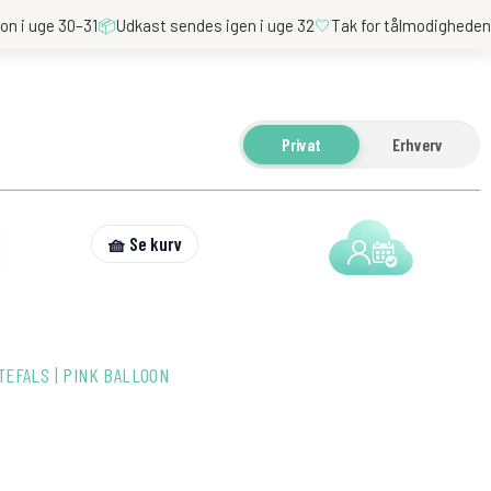
on i uge 30–31
📦
Udkast sendes igen i uge 32
🤍
Tak for tålmodighede
Privat
Erhverv
🧺 Se kurv
TEFALS | PINK BALLOON