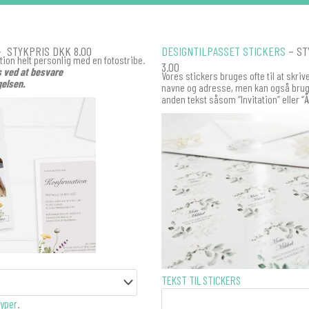
 STYKPRIS DKK 8.00
DESIGNTILPASSET STICKERS
– ST
ation helt personlig med en fotostribe.
3.00
s ved at besvare
Vores stickers bruges ofte til at skri
elsen.
navne og adresse, men kan også bruge
anden tekst såsom “Invitation” eller “
STICKERS
TEKST TIL STICKERS
-
yper
.