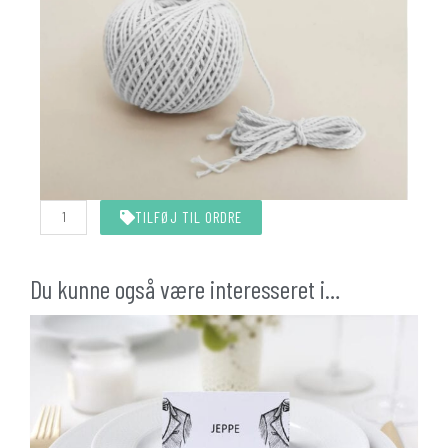
Hvid
TILFØJ TIL ORDRE
snor
10
meter
antal
Du kunne også være interesseret i…