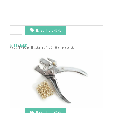
-
MATCHER
DIN
INVITATION
antal
TILFØJ TIL ORDRE
NITTETANG
Vores All-in-one Nittetang // 100 nitter inkluderet.
Nittetang
TILFØJ TIL ORDRE