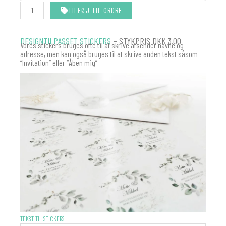
TILFØJ TIL ORDRE
DESIGNTILPASSET STICKERS
– STYKPRIS DKK 3.00
Vores stickers bruges ofte til at skrive afsender navne og
adresse, men kan også bruges til at skrive anden tekst såsom
“Invitation” eller “Åben mig”
STICKERS
TEKST TIL STICKERS