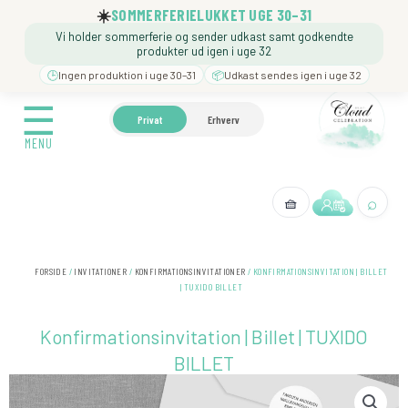
Gå
☀️
SOMMERFERIELUKKET UGE 30–31
til
Vi holder sommerferie og sender udkast samt godkendte
indholdet
produkter ud igen i uge 32
🕒
Ingen produktion i uge 30–31
📦
Udkast sendes igen i uge 32
☰
☰
🍼 BARNEDÅB
🎉 FØDSELSDAG
❓️ BESØG VORE
Privat
Erhverv
MENU
MENU
⌕
🧺
← Tilbage
FORSIDE
/
INVITATIONER
/
KONFIRMATIONSINVITATIONER
/ KONFIRMATIONSINVITATION | BILLET
| TUXIDO BILLET
Konfirmationsinvitation | Billet | TUXIDO
BILLET