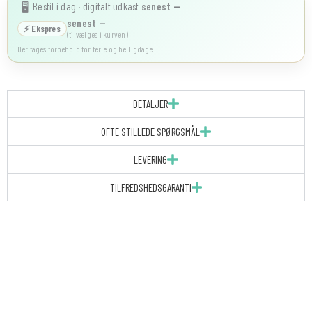
Bestil i dag · digitalt udkast
senest
—
🖥️
senest
—
⚡ Ekspres
(tilvælges i kurven)
Der tages forbehold for ferie og helligdage.
DETALJER
OFTE STILLEDE SPØRGSMÅL
LEVERING
TILFREDSHEDSGARANTI
Konfirmationsinvitation
|
Billet
|
TUXIDO
BILLET
antal