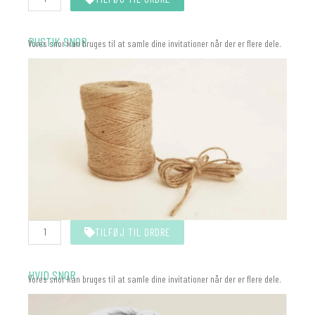
All-
In-
One
(Eyelet)
RUSTIK SNOR
Vores snor kan bruges til at samle dine invitationer når der er flere dele.
antal
Rustik
TILFØJ TIL ORDRE
snor
10
meter
antal
HVID SNOR
Vores snor kan bruges til at samle dine invitationer når der er flere dele.