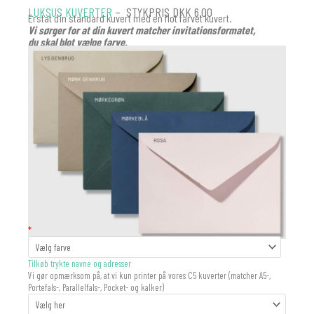
LUKSUS KUVERTER
– STYKPRIS DKK 6.00
Erstat din standard kuvert med en flot farvet kuvert.
Vi sørger for at din kuvert matcher invitationsformatet,
du skal blot vælge farve.
KUVERT
*
antal
Tilkøb trykte navne og adresser
Vi gør opmærksom på, at vi kun printer på vores C5 kuverter (matcher A5-,
Portefals-, Parallelfals-, Pocket- og kalker)