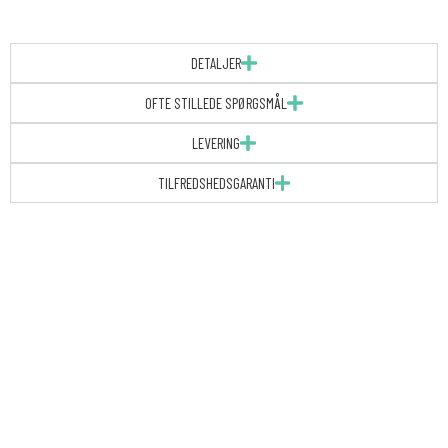
DETALJER
OFTE STILLEDE SPØRGSMÅL
LEVERING
TILFREDSHEDSGARANTI
Nyhed
|
Konfirmationsinvitation
|
A5/A6
|
BLUSH
AND
BLOOM
antal