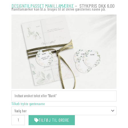
DESIGNTILPASSET MANILLAMÆRKE
– STYKPRIS DKK 6.00
Manillamærker kan bl.a. bruges til at skrive gæsternes navne på.
MANILLAMÆRKER
-
MATCHER
Tilkøb trykte gæstenavne
DIN
INVITATION
antal
TILFØJ TIL ORDRE