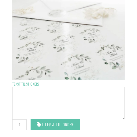
STICKERS
TEKST TIL STICKERS
-
MATCHER
DIN
INVITATION
antal
TILFØJ TIL ORDRE