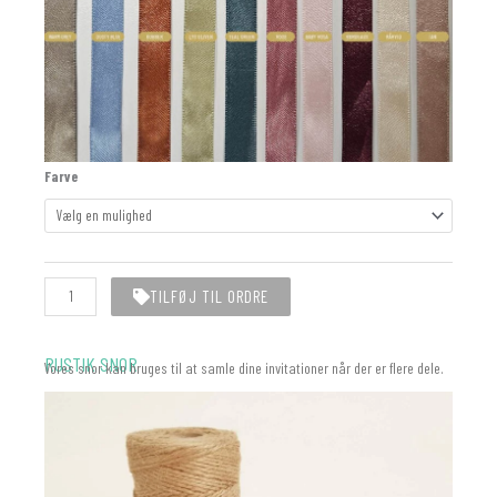
Silkebånd
Farve
|
15mm
|
50m
antal
TILFØJ TIL ORDRE
RUSTIK SNOR
Vores snor kan bruges til at samle dine invitationer når der er flere dele.