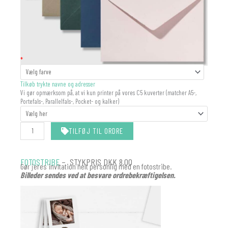
KUVERT
*
antal
Tilkøb trykte navne og adresser
Vi gør opmærksom på, at vi kun printer på vores C5 kuverter (matcher A5-,
Portefals-, Parallelfals-, Pocket- og kalker)
TILFØJ TIL ORDRE
FOTOSTRIBE
– STYKPRIS DKK 8.00
Gør jeres invitation helt personlig med en fotostribe.
Billeder sendes ved at besvare ordrebekræftigelsen.