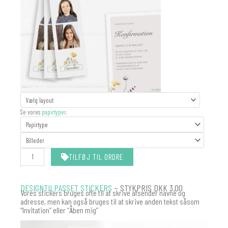
Fotostribe
Konfirmation
Se vores
papirtyper
.
antal
TILFØJ TIL ORDRE
DESIGNTILPASSET STICKERS
– STYKPRIS DKK 3.00
Vores stickers bruges ofte til at skrive afsender navne og
adresse, men kan også bruges til at skrive anden tekst såsom
“Invitation” eller “Åben mig”