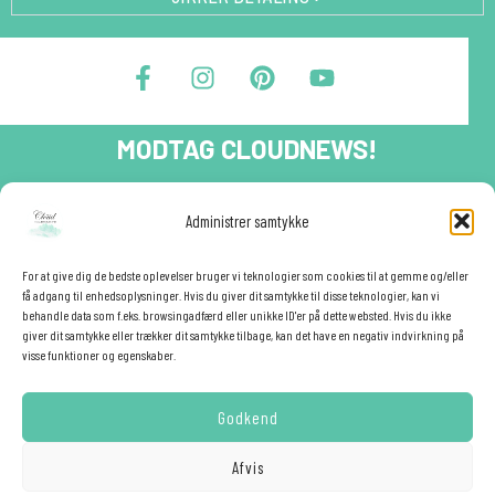
F
I
P
Y
a
n
i
o
c
s
n
u
e
t
t
t
MODTAG CLOUDNEWS!
b
a
e
u
o
g
r
b
o
r
e
e
Tilmeld dig CloudNews og modtag eksklusive tilbud og
Administrer samtykke
festinspiration direkte i din indbakke.🎉
k
a
s
-
m
t
Fornavn
f
For at give dig de bedste oplevelser bruger vi teknologier som cookies til at gemme og/eller
få adgang til enhedsoplysninger. Hvis du giver dit samtykke til disse teknologier, kan vi
behandle data som f.eks. browsingadfærd eller unikke ID'er på dette websted. Hvis du ikke
giver dit samtykke eller trækker dit samtykke tilbage, kan det have en negativ indvirkning på
E-mail
✕
visse funktioner og egenskaber.
Godkend
YES - TILMELD MIG!
Afvis