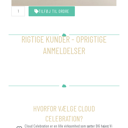
Hvid
TILFØJ TIL ORDRE
snor
10
meter
antal
RIGTIGE KUNDER - OPRIGTIGE
ANMELDELSER
HVORFOR VÆLGE CLOUD
CELEBRATION?
Cloud Celebration er en lille virksomhed som sætter DIG højest. Vi