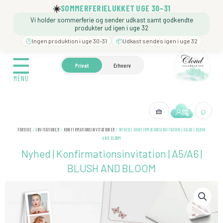
Gå
☀️
SOMMERFERIELUKKET UGE 30–31
til
Vi holder sommerferie og sender udkast samt godkendte
indholdet
produkter ud igen i uge 32
🕒
Ingen produktion i uge 30–31
📦
Udkast sendes igen i uge 32
☰
☰
🍼 BARNEDÅB
🎉 FØDSELSDAG
❓️ BESØG VORE
Privat
Erhverv
MENU
MENU
⌕
🧺
← Tilbage
FORSIDE
/
INVITATIONER
/
KONFIRMATIONSINVITATIONER
/ NYHED | KONFIRMATIONSINVITATION | A5/A6 | BLUSH
AND BLOOM
Nyhed | Konfirmationsinvitation | A5/A6 |
BLUSH AND BLOOM