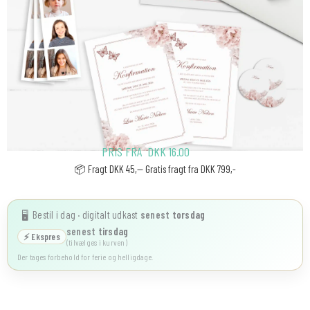
PRIS FRA
DKK
16.00
📦 Fragt DKK 45,-- Gratis fragt fra DKK 799,-
Bestil i dag · digitalt udkast
senest
torsdag
🖥️
senest
tirsdag
⚡ Ekspres
(tilvælges i kurven)
Der tages forbehold for ferie og helligdage.