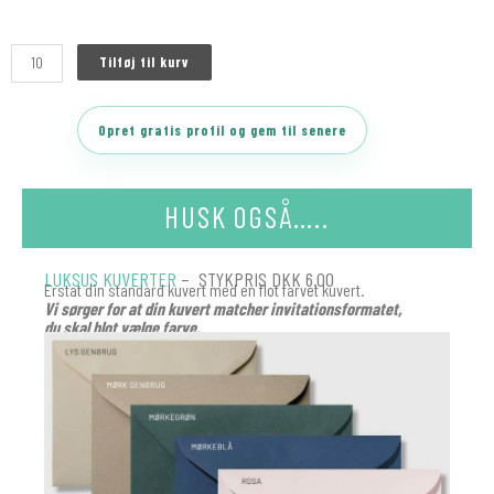
Tilføj til kurv
Opret gratis profil og gem til senere
HUSK OGSÅ…..
LUKSUS KUVERTER
– STYKPRIS DKK 6.00
Erstat din standard kuvert med en flot farvet kuvert.
Vi sørger for at din kuvert matcher invitationsformatet,
du skal blot vælge farve.