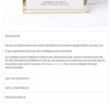
BESKRIVELSE
Her kan du bestille skilte med valgfri tekst såsom et drinkskort, kagebordskilt, vinmenu osv.
Vi gør opmærksom på at der IKKE medfølger ramme til skiltet.
Du modtager altid et udkast af dit skilt inden det sendes til tryk. Leveres i dimensionerne A4
(21×29,7), A5 (14,8×21) og M65 (9,9×21). Her kan der bestilles op til 3 stk af samme produkt. Skal du
bruge flere antal end 3, henviser vi til vores
menukort
, hvor du kan indsætte din egen
personlige tekst.
INFO OM PRODUKTET
BESTILLINGSPROCES
PRODUKTIONSTID
GO