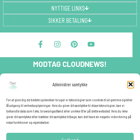
NYTTIGE LINKS
SIKKER BETALING
F
I
P
Y
a
n
i
o
c
s
n
u
e
t
t
t
MODTAG CLOUDNEWS!
b
a
e
u
o
g
r
b
o
r
e
e
Tilmeld dig CloudNews og modtag eksklusive tilbud og
Administrer samtykke
festinspiration direkte i din indbakke.🎉
k
a
s
-
m
t
Fornavn
f
For at give dig de bedste oplevelser bruger vi teknologier som cookies til at gemme og/eller
få adgang til enhedsoplysninger. Hvis du giver dit samtykke til disse teknologier, kan vi
behandle data som f.eks. browsingadfærd eller unikke ID'er på dette websted. Hvis du ikke
giver dit samtykke eller trækker dit samtykke tilbage, kan det have en negativ indvirkning på
E-mail
✕
visse funktioner og egenskaber.
Godkend