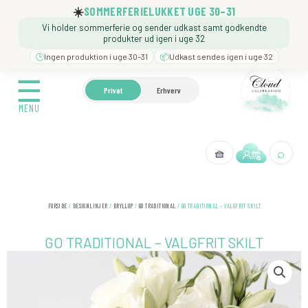
Gå
☀️
SOMMERFERIELUKKET UGE 30–31
til
Vi holder sommerferie og sender udkast samt godkendte
indholdet
produkter ud igen i uge 32
🕒
Ingen produktion i uge 30–31
📦
Udkast sendes igen i uge 32
☰
☰
🍼 BARNEDÅB
🎉 FØDSELSDAG
❓️ BESØG VORE
Privat
Erhverv
MENU
MENU
⌕
🧺
← Tilbage
FORSIDE
/
DESIGNLINJER
/
BRYLLUP
/
GO TRADITIONAL
/ GO TRADITIONAL – VALGFRIT SKILT
GO TRADITIONAL – VALGFRIT SKILT