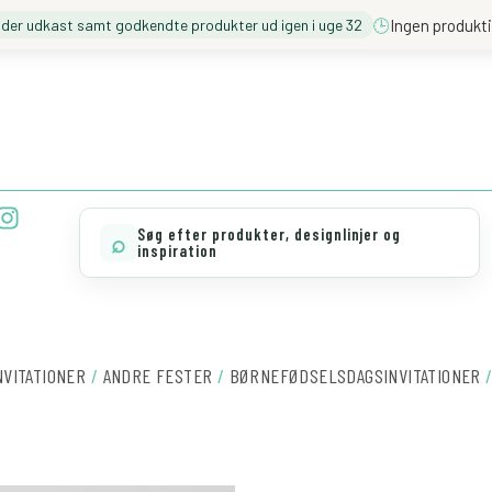
🕒
Ingen produkti
nder udkast samt godkendte produkter ud igen i uge 32
❓️ BESØG VORES FAQ
💖 MØD TEAM CLOUD
I
n
Søg efter produkter, designlinjer og
⌕
s
inspiration
t
a
g
r
NVITATIONER
/
ANDRE FESTER
/
BØRNEFØDSELSDAGSINVITATIONER
/
a
m
FLAGRANKE
antal