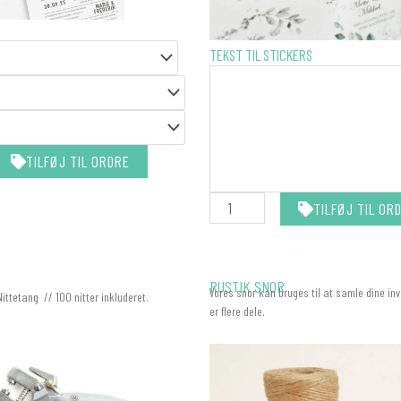
STICKERS
TEKST TIL STICKERS
-
MATCHER
DIN
INVITATION
antal
TILFØJ TIL ORDRE
TILFØJ TIL OR
RUSTIK SNOR
Vores snor kan bruges til at samle dine inv
Nittetang // 100 nitter inkluderet.
er flere dele.