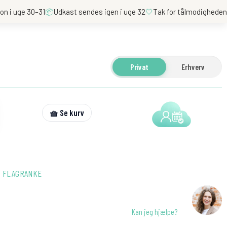
on i uge 30–31
📦
Udkast sendes igen i uge 32
🤍
Tak for tålmodighede
Privat
Erhverv
🧺 Se kurv
 FLAGRANKE
Kan jeg hjælpe?