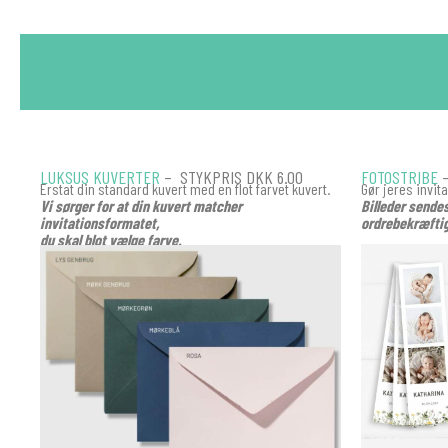
LUKSUS KUVERTER
– STYKPRIS DKK 6.00
FOTOSTRIBE
–
Erstat din standard kuvert med en flot farvet kuvert.
Gør jeres invit
Vi sørger for at din kuvert matcher
Billeder sende
invitationsformatet,
ordrebekræftig
du skal blot vælge farve.