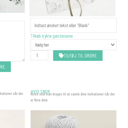
MANILLAMÆRKER
-
MATCHER
Tilkøb trykte gæstenavne
DIN
INVITATION
antal
TILFØJ TIL ORDRE
DRE
HVID SNOR
itationer når der
Vores snor kan bruges til at samle dine invitationer når der
er flere dele.