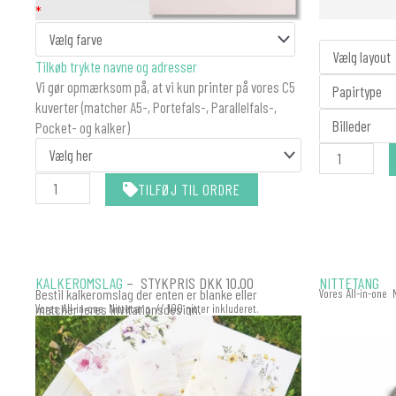
KUVERT
*
antal
Fotostribe
Tilkøb trykte navne og adresser
Barnedåb
Vi gør opmærksom på, at vi kun printer på vores C5
antal
kuverter (matcher A5-, Portefals-, Parallelfals-,
Pocket- og kalker)
TILFØJ TIL ORDRE
KALKEROMSLAG
– STYKPRIS DKK 10.00
NITTETANG
Bestil kalkeromslag der enten er blanke eller
Vores All-in-one 
matcher jeres invitationsdesign.
Vores All-in-one Nittetang // 100 nitter inkluderet.