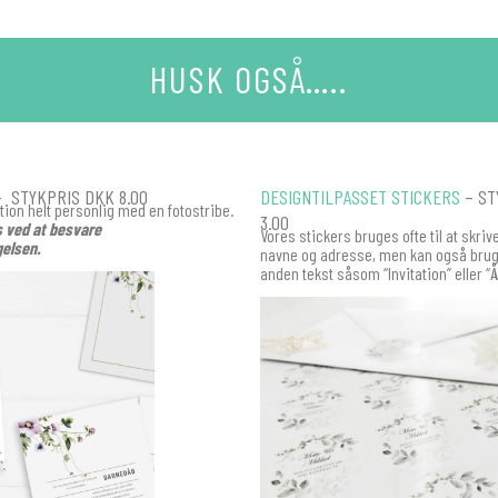
HUSK OGSÅ…..
 STYKPRIS DKK 8.00
DESIGNTILPASSET STICKERS
– ST
ation helt personlig med en fotostribe.
3.00
s ved at besvare
Vores stickers bruges ofte til at skri
elsen.
navne og adresse, men kan også bruge
anden tekst såsom “Invitation” eller “