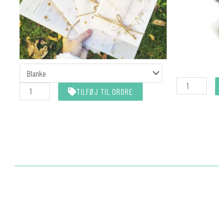
KALKEROMSLAG
MATCHER
Nittetang
INVITATIONEN
TILFØJ TIL ORDRE
All-
antal
In-
One
(Eyelet)
antal